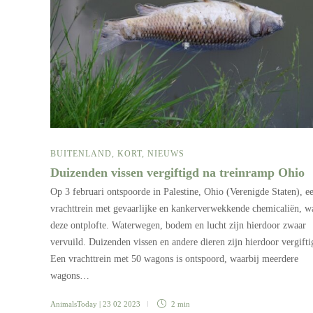
BUITENLAND
,
KORT
,
NIEUWS
Duizenden vissen vergiftigd na treinramp Ohio
Op 3 februari ontspoorde in Palestine, Ohio (Verenigde Staten), e
vrachttrein met gevaarlijke en kankerverwekkende chemicaliën, w
deze ontplofte. Waterwegen, bodem en lucht zijn hierdoor zwaar
vervuild. Duizenden vissen en andere dieren zijn hierdoor vergifti
Een vrachttrein met 50 wagons is ontspoord, waarbij meerdere
wagons…
AnimalsToday
| 23 02 2023
2 min