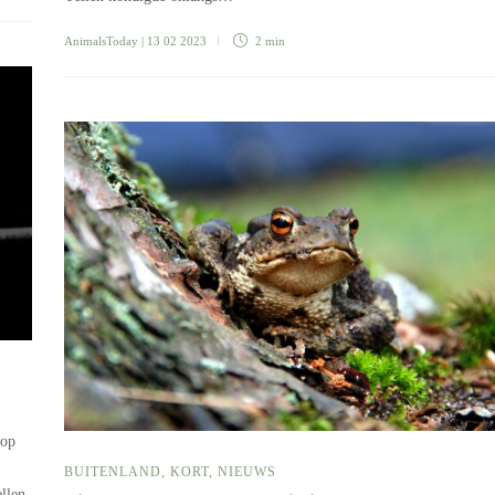
AnimalsToday
| 13 02 2023
2 min
 op
BUITENLAND
,
KORT
,
NIEUWS
llen,