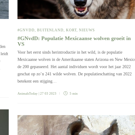
#GNVDD
,
BUITENLAND
,
KORT
,
NIEUWS
#GNvdD: Populatie Mexicaanse wolven groeit in
VS
rden
Voor het eerst sinds herintroductie in het wild, is de populatie
leidt
Mexicaanse wolven in de Amerikaanse staten Arizona en New Mexic
e
de 200 gepasseerd. Het aantal individuen wordt voor het jaar 2022
n
geschat op zo’n 241 wilde wolven. De populatieschatting van 2022
betekent een stijging…
AnimalsToday
| 27 03 2023
5 min