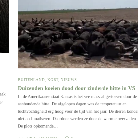
n
BUITENLAND
,
KORT
,
NIEUWS
Duizenden koeien dood door zinderde hitte in VS
zaak
In de Amerikaanse staat Kansas is het vee massaal gestorven door de
op
aanhoudende hitte. De afgelopen dagen was de temperatuur en
luchtvochtigheid erg hoog voor de tijd van het jaar. De dieren konde
niet acclimatiseren. Daardoor werden ze door de warmte overvallen.
De plots opkomende…