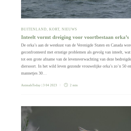
BUITENLAND
,
KORT
,
NIEUWS
Inteelt vormt dreiging voor voortbestaan orka’s
De orka’s aan de westkust van de Verenigde Staten en Canada wo
geconfronteerd met ernstige problemen als gevolg van inteelt, wat 
tot een grote afname van de levensverwachting van deze bedreigd
diersoort. In het wild leven gezonde vrouwelijke orka’s zo’n 50 e
mannetjes 30…
AnimalsToday
| 3 04 2023
2 min