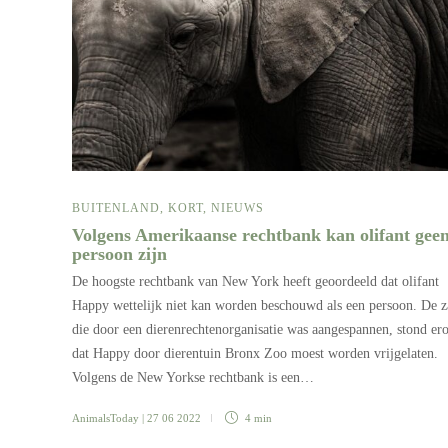
BUITENLAND
,
KORT
,
NIEUWS
Volgens Amerikaanse rechtbank kan olifant gee
persoon zijn
De hoogste rechtbank van New York heeft geoordeeld dat olifant
Happy wettelijk niet kan worden beschouwd als een persoon. De 
die door een dierenrechtenorganisatie was aangespannen, stond er
dat Happy door dierentuin Bronx Zoo moest worden vrijgelaten.
Volgens de New Yorkse rechtbank is een…
AnimalsToday
| 27 06 2022
4 min