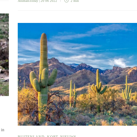
AnimalsToday
| 20 06 2022
2 min
 in