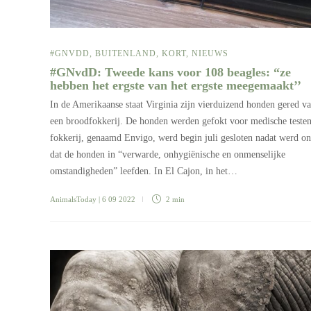
#GNVDD
,
BUITENLAND
,
KORT
,
NIEUWS
#GNvdD: Tweede kans voor 108 beagles: “ze
hebben het ergste van het ergste meegemaakt’’
In de Amerikaanse staat Virginia zijn vierduizend honden gered v
een broodfokkerij. De honden werden gefokt voor medische teste
fokkerij, genaamd Envigo, werd begin juli gesloten nadat werd on
dat de honden in “verwarde, onhygiënische en onmenselijke
omstandigheden” leefden. In El Cajon, in het…
AnimalsToday
| 6 09 2022
2 min