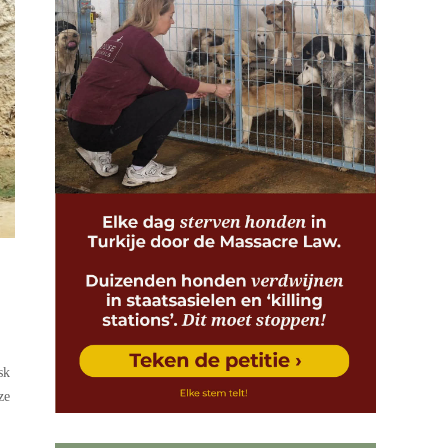
sk
ze