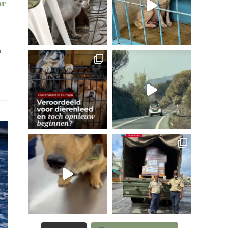
or
r.