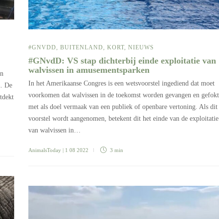
#GNVDD
,
BUITENLAND
,
KORT
,
NIEUWS
#GNvdD: VS stap dichterbij einde exploitatie van
walvissen in amusementsparken
an
In het Amerikaanse Congres is een wetsvoorstel ingediend dat moet
n. De
voorkomen dat walvissen in de toekomst worden gevangen en gefokt
tdekt
met als doel vermaak van een publiek of openbare vertoning. Als dit
voorstel wordt aangenomen, betekent dit het einde van de exploitatie
van walvissen in…
AnimalsToday
| 1 08 2022
3 min