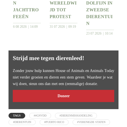
N
WERELDWI
DOLFIJN IN
JACHTTRO
JD TOT
ZWEEDSE
FEEËN
PROTEST
DIERENTUI
N
6 08 2026
14:09
31 07 2026
09:19
23 07 2026
10:14
Strijd mee tegen dierenleed!
Zonder jouw hulp kunnen House of Animals en Animals Today
niet verder groeien en dieren een stem geven. Waardeer je wat
wij doen, steun ons dan met een (eenmalige) donatie.
Doneer
TAGS
##GNVDD
#DIERENMISHANDELING
#DIERENTUIN
#PUERTO RICO
#VERENIGDE STATEN