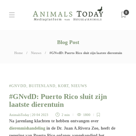
0
Blog Post
Home
Nieuws
#GNvdD: Puerto Rico sluit zijn laatste dierentuin
#GNVDD
,
BUITENLAND
,
KORT
,
NIEUWS
#GNvdD: Puerto Rico sluit zijn
laatste dierentuin
AnimalsToday
| 20 04 2023
2 min
1800
Na jarenlang klachten te hebben ontvangen over
dierenmishandeling
in de Dr. Juan A.Rivera Zoo, heeft de
regering van Puerto Rico onlangs aangekondigd het