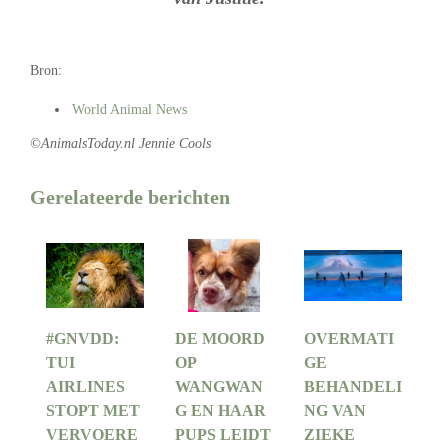
Bron:
World Animal News
©AnimalsToday.nl Jennie Cools
Gerelateerde berichten
#GNVDD:
DE MOORD
OVERMATI
TUI
OP
GE
AIRLINES
WANGWAN
BEHANDELI
STOPT MET
G EN HAAR
NG VAN
VERVOERE
PUPS LEIDT
ZIEKE