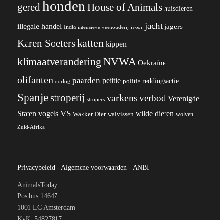
honden
gered
House of Animals
huisdieren
jacht
illegale handel
jagers
India
ivoor
intensieve veehouderij
katten
Karen Soeters
kippen
klimaatverandering
NVWA
Oekraïne
olifanten
paarden
petitie
reddingsactie
politie
oorlog
Spanje
stroperij
varkens
verbod
Verenigde
stropers
VS
wilde dieren
Staten
vogels
Wakker Dier
walvissen
wolven
Zuid-Afrika
Privacybeleid
-
Algemene voorwaarden
-
ANBI
AnimalsToday
Postbus 14647
1001 LC Amsterdam
KvK: 54827817