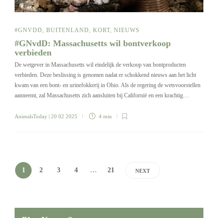
#GNVDD
,
BUITENLAND
,
KORT
,
NIEUWS
#GNvdD: Massachusetts wil bontverkoop
verbieden
De wetgever in Massachusetts wil eindelijk de verkoop van bontproducten
verbieden. Deze beslissing is genomen nadat er schokkend nieuws aan het licht
kwam van een bont- en urinefokkerij in Ohio. Als de regering de wetsvoorstellen
aanneemt, zal Massachusetts zich aansluiten bij Californië en een krachtig…
AnimalsToday
| 20 02 2025
4 min
1
2
3
4
…
21
NEXT