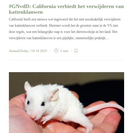
#GNvdD: California verbiedt het verwijderen van
kattenklauwen
Californië heeft een nieuwe wet ingevoerd die het niet-noodzakelijk verwijderen
van kattenklauwen verbiedt. Hiermee wordt het de grootste staat in de VS met
deze regels, wat een belangrijke stap is voor het dierenwelzijn in het land. Het
verwijderen van kattenklauwen is een pijnlijke, onmenselijke praktijk…
AnimalsToday
| 16 10 2025
2 min