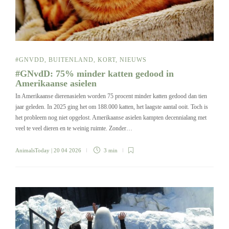
#GNVDD
,
BUITENLAND
,
KORT
,
NIEUWS
#GNvdD: 75% minder katten gedood in
Amerikaanse asielen
In Amerikaanse dierenasielen worden 75 procent minder katten gedood dan tien
jaar geleden. In 2025 ging het om 188.000 katten, het laagste aantal ooit. Toch is
het probleem nog niet opgelost. Amerikaanse asielen kampten decennialang met
veel te veel dieren en te weinig ruimte. Zonder…
AnimalsToday
| 20 04 2026
3 min