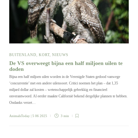
BUITENLAND
,
KORT
,
NIEUWS
De VS overweegt bijna een half miljoen uilen te
doden
Bijna een half miljoen uilen worden in de Verenigde Staten gedood vanwege
‘concurrentie’ met een andere uilensoort. Critici noemen het plan – dat 1,35
miljard dollar zal kosten – wetenschappelijk gebrekkig en financieel
onverantwoord. Al eerder maakte Californië bekend dergelijke plannen te hebben.
Ondanks verzet…
AnimalsToday
| 5 06 2025
3 min