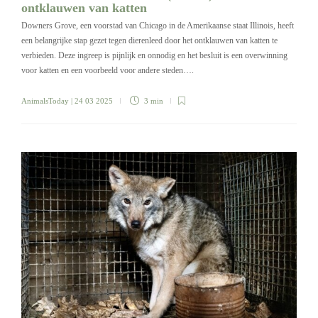
ontklauwen van katten
Downers Grove, een voorstad van Chicago in de Amerikaanse staat Illinois, heeft
een belangrijke stap gezet tegen dierenleed door het ontklauwen van katten te
verbieden. Deze ingreep is pijnlijk en onnodig en het besluit is een overwinning
voor katten en een voorbeeld voor andere steden….
AnimalsToday
| 24 03 2025
3 min