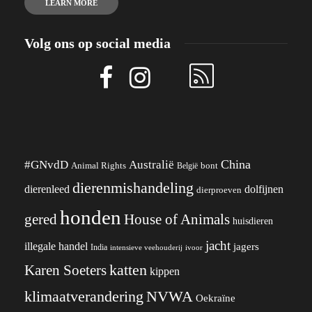
LEARN MORE
Volg ons op social media
China
#GNvdD
Australië
Animal Rights
België
bont
dierenmishandeling
dierenleed
dolfijnen
dierproeven
honden
gered
House of Animals
huisdieren
jacht
illegale handel
jagers
India
ivoor
intensieve veehouderij
katten
Karen Soeters
kippen
klimaatverandering
NVWA
Oekraïne