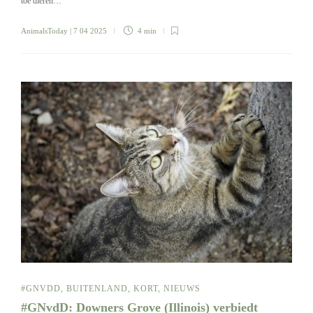
toe dieren…
AnimalsToday
| 7 04 2025
4 min
#GNVDD
,
BUITENLAND
,
KORT
,
NIEUWS
#GNvdD: Downers Grove (Illinois) verbiedt