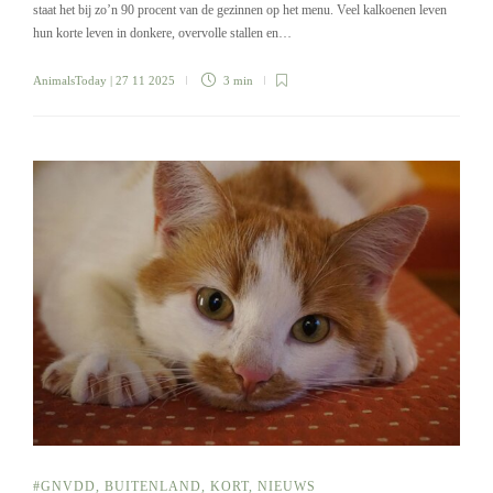
staat het bij zo’n 90 procent van de gezinnen op het menu. Veel kalkoenen leven
hun korte leven in donkere, overvolle stallen en…
AnimalsToday
| 27 11 2025
3 min
#GNVDD
,
BUITENLAND
,
KORT
,
NIEUWS