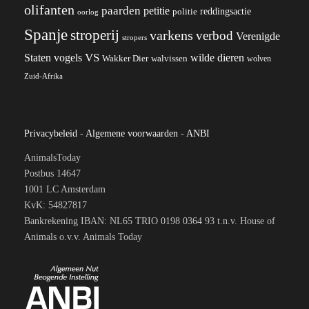
olifanten
paarden
petitie
reddingsactie
politie
oorlog
Spanje
stroperij
varkens
verbod
Verenigde
stropers
VS
wilde dieren
Staten
vogels
Wakker Dier
walvissen
wolven
Zuid-Afrika
Privacybeleid
-
Algemene voorwaarden
-
ANBI
AnimalsToday
Postbus 14647
1001 LC Amsterdam
KvK: 54827817
Bankrekening IBAN: NL65 TRIO 0198 0364 93 t.n.v. House of
Animals o.v.v. Animals Today