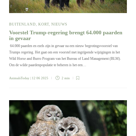
BUITENLAND
,
KORT
,
NIEUWS
Voorstel Trump-regering brengt 64.000 paarden
in gevaar
64.000 paarden en ezels zijn in gevaar na een nieuw begrotingsvoorstel van
Trumps regering. Het gaat om een voorstel met ingrijpende wijzigingen in het
Wild Horse and Burro Program van het Bureau of Land Management (BLM).
Om de wilde paardenpopulatie te beheren is het een…
AnimalsToday
| 12 06 2025
2 min