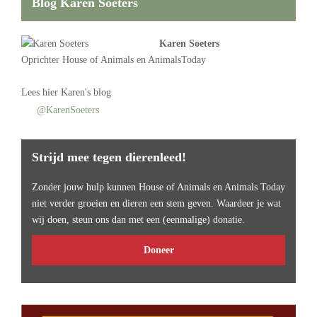
Blog Karen Soeters
Karen Soeters
Oprichter
House of Animals
en AnimalsToday
Lees
hier Karen's blog
@KarenSoeters
Strijd mee tegen dierenleed!
Zonder jouw hulp kunnen House of Animals en Animals Today
niet verder groeien en dieren een stem geven. Waardeer je wat
wij doen, steun ons dan met een (eenmalige) donatie.
Doneer