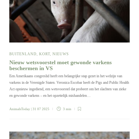
BUITENLAND
,
KORT
,
NIEUWS
Nieuw wetsvoorstel moet gewonde varkens
beschermen in VS
Een Amerikaans congreslid heeft een belangrijke stap gezet in het welzijn van
varkens in de Verenigde Staten. Veronica Escobar heeft de Pigs and Public Health
Act opnieuw ingediend, een wetsvoorstel dat probeert om het slachten van zieke
en gewonde varkens – en het opzettelijk mishandelen…
AnimalsToday
| 31 07 2025
3 min