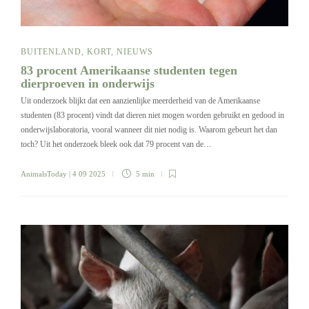
BUITENLAND
,
KORT
,
NIEUWS
83 procent Amerikaanse studenten tegen
dierproeven in onderwijs
Uit onderzoek blijkt dat een aanzienlijke meerderheid van de Amerikaanse
studenten (83 procent) vindt dat dieren niet mogen worden gebruikt en gedood in
onderwijslaboratoria, vooral wanneer dit niet nodig is. Waarom gebeurt het dan
toch? Uit het onderzoek bleek ook dat 79 procent van de…
AnimalsToday
| 4 09 2025
5 min