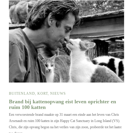
BUITENLAND
,
KORT
,
NIEUWS
Brand bij kattenopvang eist leven oprichter en
ruim 100 katten
Een verwoestende brand maakte op 31 maart een einde aan het leven van Chris
Arsenault en ruim 100 katten in zijn Happy Cat Sanctuary in Long Island (VS).
Chris, die zijn opvang begon na het verlies van zijn zoon, probeerde tot het laatst