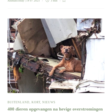
AnimalsToday
| 14 07 2025
3 min
BUITENLAND
,
KORT
,
NIEUWS
400 dieren opgevangen na hevige overstromingen