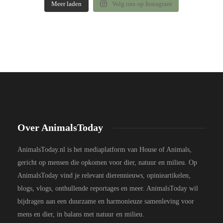
Meer laden
Volg ons op Instagram
Over AnimalsToday
AnimalsToday.nl is het mediaplatform van House of Animals,
gericht op mensen die opkomen voor dier, natuur en milieu. Op
AnimalsToday vind je relevant dierennieuws, opinieartikelen,
blogs, vlogs, onthullende reportages en meer. AnimalsToday wil
bijdragen aan een duurzame en harmonieuze samenleving voor
mens en dier, in balans met natuur en milieu.