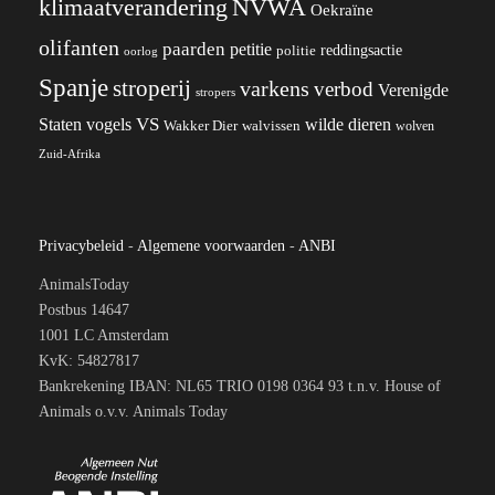
klimaatverandering
NVWA
Oekraïne
olifanten
paarden
petitie
reddingsactie
politie
oorlog
Spanje
stroperij
varkens
verbod
Verenigde
stropers
VS
wilde dieren
Staten
vogels
Wakker Dier
walvissen
wolven
Zuid-Afrika
Privacybeleid
-
Algemene voorwaarden
-
ANBI
AnimalsToday
Postbus 14647
1001 LC Amsterdam
KvK: 54827817
Bankrekening IBAN: NL65 TRIO 0198 0364 93 t.n.v. House of
Animals o.v.v. Animals Today