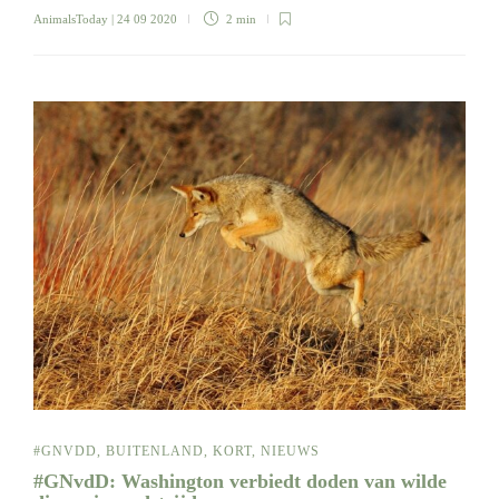
AnimalsToday
| 24 09 2020
2 min
#GNVDD
,
BUITENLAND
,
KORT
,
NIEUWS
#GNvdD: Washington verbiedt doden van wilde