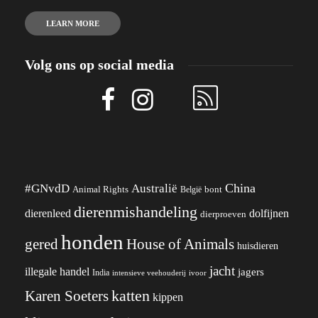
LEARN MORE
Volg ons op social media
China
#GNvdD
Australië
Animal Rights
België
bont
dierenmishandeling
dierenleed
dolfijnen
dierproeven
honden
gered
House of Animals
huisdieren
jacht
illegale handel
jagers
India
ivoor
intensieve veehouderij
katten
Karen Soeters
kippen