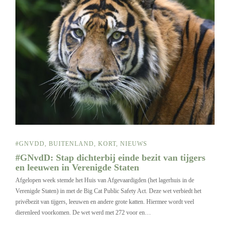
#GNVDD
,
BUITENLAND
,
KORT
,
NIEUWS
#GNvdD: Stap dichterbij einde bezit van tijgers
en leeuwen in Verenigde Staten
Afgelopen week stemde het Huis van Afgevaardigden (het lagerhuis in de
Verenigde Staten) in met de Big Cat Public Safety Act. Deze wet verbiedt het
privébezit van tijgers, leeuwen en andere grote katten. Hiermee wordt veel
dierenleed voorkomen. De wet werd met 272 voor en…