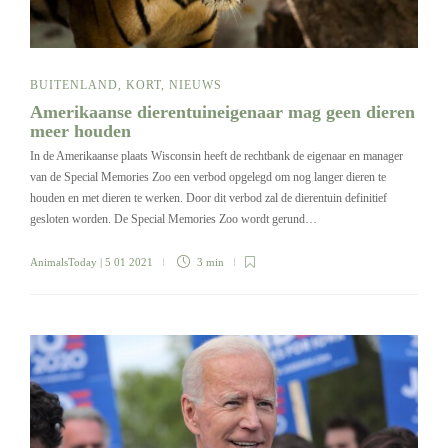
BUITENLAND
,
KORT
,
NIEUWS
Amerikaanse dierentuineigenaar mag geen dieren
meer houden
In de Amerikaanse plaats Wisconsin heeft de rechtbank de eigenaar en manager
van de Special Memories Zoo een verbod opgelegd om nog langer dieren te
houden en met dieren te werken. Door dit verbod zal de dierentuin definitief
gesloten worden. De Special Memories Zoo wordt gerund…
AnimalsToday
| 5 01 2021
3 min