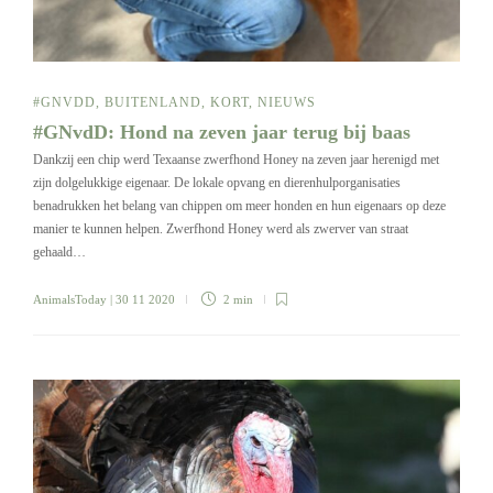
#GNVDD
,
BUITENLAND
,
KORT
,
NIEUWS
#GNvdD: Hond na zeven jaar terug bij baas
Dankzij een chip werd Texaanse zwerfhond Honey na zeven jaar herenigd met
zijn dolgelukkige eigenaar. De lokale opvang en dierenhulporganisaties
benadrukken het belang van chippen om meer honden en hun eigenaars op deze
manier te kunnen helpen. Zwerfhond Honey werd als zwerver van straat
gehaald…
AnimalsToday
| 30 11 2020
2 min