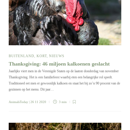
BUITENLAND
,
KORT
,
NIEUWS
Thanksgiving: 46 miljoen kalkoenen geslacht
Jaarlijks viert men in de Verenigde Staten op de laatste donderdag van november
Thanksgiving. Het is een familiefeest waarbij eten een belangrijke rol speelt.
Traditioneel eet men er gewoonlijk kalkoen en staat het bij zo’n 90 procent van de
gezinnen op het menu. Dit jaar…
AnimalsToday
| 26 11 2020
3 min