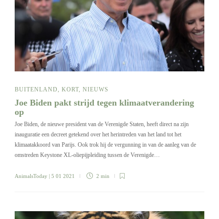
BUITENLAND
,
KORT
,
NIEUWS
Joe Biden pakt strijd tegen klimaatverandering
op
Joe Biden, de nieuwe president van de Verenigde Staten, heeft direct na zijn
inauguratie een decreet getekend over het herintreden van het land tot het
klimaatakkoord van Parijs. Ook trok hij de vergunning in van de aanleg van de
omstreden Keystone XL-oliepijpleiding tussen de Verenigde…
AnimalsToday
| 5 01 2021
2 min