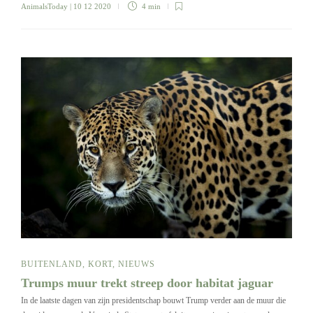
AnimalsToday
| 10 12 2020
4 min
BUITENLAND
,
KORT
,
NIEUWS
Trumps muur trekt streep door habitat jaguar
In de laatste dagen van zijn presidentschap bouwt Trump verder aan de muur die