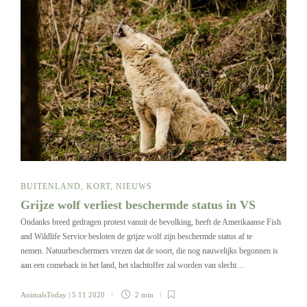
BUITENLAND
,
KORT
,
NIEUWS
Grijze wolf verliest beschermde status in VS
Ondanks breed gedragen protest vanuit de bevolking, heeft de Amerikaanse Fish
and Wildlife Service besloten de grijze wolf zijn beschermde status af te
nemen. Natuurbeschermers vrezen dat de soort, die nog nauwelijks begonnen is
aan een comeback in het land, het slachtoffer zal worden van slecht…
AnimalsToday
| 5 11 2020
2 min