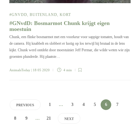
#GNVDD
,
BUITENLAND
,
KORT
#GNvdD: Bosmarmot Chunk krijgt eigen
moestuin
Chunk, een flinke bosmarmot met een voorkeur voor sappige tomaten, houdt van
de camera. Hij knabbelt en slobbert er lustig op los terwijl hij brutaal in de lens
kijkt. Chunk werd ontdekt door moestuinier Jeff Permar, die wilde weten wie zijn
groenten plunderde. Hij plaatste…
AnimalsToday
| 18 05 2020
4 min
1
…
3
4
5
6
7
PREVIOUS
8
9
…
21
NEXT