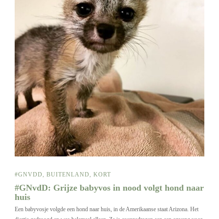
#GNVDD
,
BUITENLAND
,
KORT
#GNvdD: Grijze babyvos in nood volgt hond naar
huis
Een babyvosje volgde een hond naar huis, in de Amerikaanse staat Arizona. Het