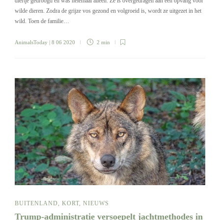
diertje gedroogd en was helemaal alleen. Ze is overgedragen aan een opvang voor
wilde dieren. Zodra de grijze vos gezond en volgroeid is, wordt ze uitgezet in het
wild. Toen de familie…
AnimalsToday
| 8 06 2020
2 min
BUITENLAND
,
KORT
,
NIEUWS
Trump-administratie versoepelt jachtmethodes in