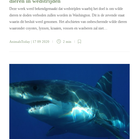
dieren in wedstrijden
Deze week werd bekendgemaakt dat wedstrijden waarbij het doel is om wilde
dieren te doden verboden zullen worden in Washington. Dit is de zevende staat
waarin dit besluit werd genomen. Het afschieten van onbeschermde wilde dieren
waaronder coyotes, lynxen, kraaien, vossen en wasberen zal niet…
AnimalsToday
| 17 09 2020
2 min