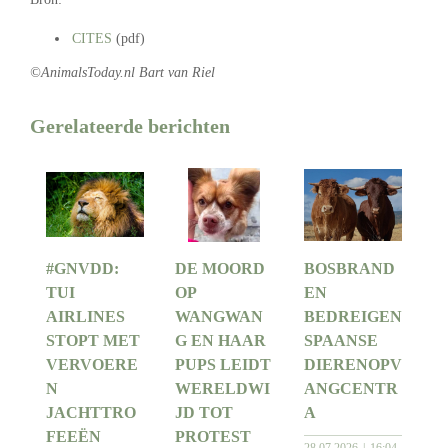
CITES
(pdf)
©AnimalsToday.nl Bart van Riel
Gerelateerde berichten
#GNVDD:
DE MOORD
BOSBRAND
TUI
OP
EN
AIRLINES
WANGWAN
BEDREIGEN
STOPT MET
G EN HAAR
SPAANSE
VERVOERE
PUPS LEIDT
DIERENOPV
N
WERELDWI
ANGCENTR
JACHTTRO
JD TOT
A
FEEËN
PROTEST
28 07 2026
16:04