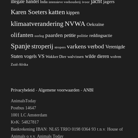
jacht
illegale handel
jagers
India
ivoor
intensieve veehouderij
katten
Karen Soeters
kippen
klimaatverandering
NVWA
Oekraïne
olifanten
paarden
petitie
reddingsactie
politie
oorlog
Spanje
stroperij
varkens
verbod
Verenigde
stropers
VS
wilde dieren
Staten
vogels
Wakker Dier
walvissen
wolven
Zuid-Afrika
Privacybeleid
-
Algemene voorwaarden
-
ANBI
AnimalsToday
Postbus 14647
1001 LC Amsterdam
KvK: 54827817
Bankrekening IBAN: NL65 TRIO 0198 0364 93 t.n.v. House of
Animals o.v.v. Animals Today