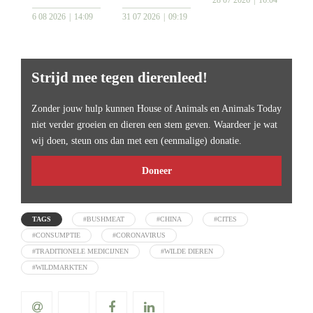
6 08 2026
14:09
31 07 2026
09:19
Strijd mee tegen dierenleed!
Zonder jouw hulp kunnen House of Animals en Animals Today
niet verder groeien en dieren een stem geven. Waardeer je wat
wij doen, steun ons dan met een (eenmalige) donatie.
Doneer
TAGS
#BUSHMEAT
#CHINA
#CITES
#CONSUMPTIE
#CORONAVIRUS
#TRADITIONELE MEDICIJNEN
#WILDE DIEREN
#WILDMARKTEN