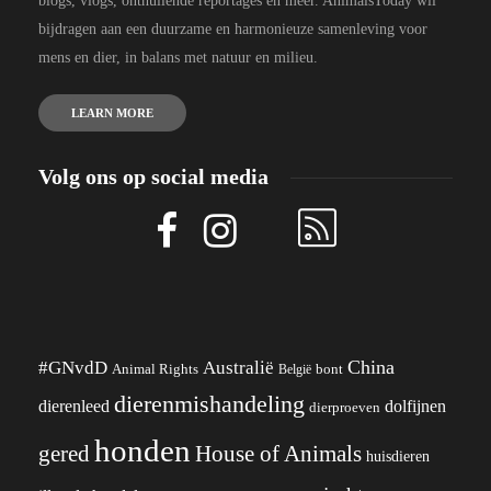
blogs, vlogs, onthullende reportages en meer. AnimalsToday wil
bijdragen aan een duurzame en harmonieuze samenleving voor
mens en dier, in balans met natuur en milieu.
LEARN MORE
Volg ons op social media
China
#GNvdD
Australië
Animal Rights
België
bont
dierenmishandeling
dierenleed
dolfijnen
dierproeven
honden
gered
House of Animals
huisdieren