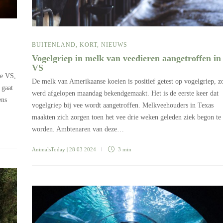
BUITENLAND
,
KORT
,
NIEUWS
Vogelgriep in melk van veedieren aangetroffen in
VS
de VS,
De melk van Amerikaanse koeien is positief getest op vogelgriep, z
 gaat
werd afgelopen maandag bekendgemaakt. Het is de eerste keer dat
ens
vogelgriep bij vee wordt aangetroffen. Melkveehouders in Texas
maakten zich zorgen toen het vee drie weken geleden ziek begon te
worden. Ambtenaren van deze…
AnimalsToday
| 28 03 2024
3 min