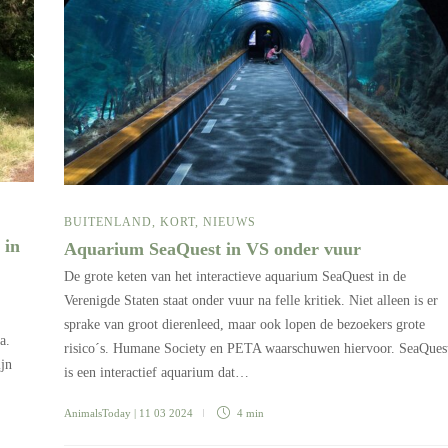
BUITENLAND
,
KORT
,
NIEUWS
 in
Aquarium SeaQuest in VS onder vuur
De grote keten van het interactieve aquarium SeaQuest in de
Verenigde Staten staat onder vuur na felle kritiek. Niet alleen is er
sprake van groot dierenleed, maar ook lopen de bezoekers grote
a.
risico´s. Humane Society en PETA waarschuwen hiervoor. SeaQues
ijn
is een interactief aquarium dat…
AnimalsToday
| 11 03 2024
4 min