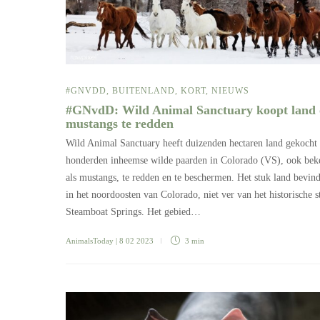
#GNVDD
,
BUITENLAND
,
KORT
,
NIEUWS
#GNvdD: Wild Animal Sanctuary koopt land
mustangs te redden
Wild Animal Sanctuary heeft duizenden hectaren land gekocht
honderden inheemse wilde paarden in Colorado (VS), ook bek
als mustangs, te redden en te beschermen. Het stuk land bevind
in het noordoosten van Colorado, niet ver van het historische s
Steamboat Springs. Het gebied…
AnimalsToday
| 8 02 2023
3 min