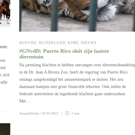
#GNVDD
,
BUITENLAND
,
KORT
,
NIEUWS
 om
#GNvdD: Puerto Rico sluit zijn laatste
dierentuin
 om
Na jarenlang klachten te hebben ontvangen over dierenmishandelin
end
in de Dr. Juan A.Rivera Zoo, heeft de regering van Puerto Rico
t zich
onlangs aangekondigd het amusementpark te sluiten. Het zou
tadje
daarnaast kampen met grote financiële tekorten. Ook zullen de
federale autoriteiten de ingediende klachten gaan onderzoeken.
Met…
AnimalsToday
| 20 04 2023
2 min