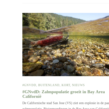
#GNVDD
,
BUITENLAND
,
KORT
,
NIEUWS
#GNvdD: Zalmpopulatie groeit in Bay Area
Californië
De Californische stad San Jose (VS) ziet een explosie in de pa
zalmpopulatie. Riviermondingen in de Bay Area van Californi