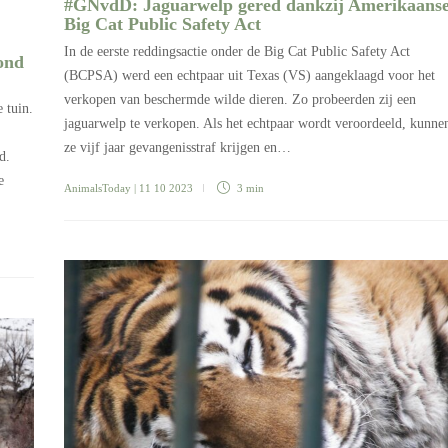
#GNvdD: Jaguarwelp gered dankzij Amerikaans
Big Cat Public Safety Act
In de eerste reddingsactie onder de Big Cat Public Safety Act
ond
(BCPSA) werd een echtpaar uit Texas (VS) aangeklaagd voor het
verkopen van beschermde wilde dieren. Zo probeerden zij een
 tuin.
jaguarwelp te verkopen. Als het echtpaar wordt veroordeeld, kunne
ze vijf jaar gevangenisstraf krijgen en…
d.
e
AnimalsToday
| 11 10 2023
3 min