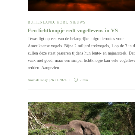
BUITENLAND
,
KORT
,
NIEUWS
Een lichtknopje redt vogellevens in VS
Texas ligt op een van de belangrijke migratieroutes voor
Amerikaanse vogels. Bijna 2 miljard trekvogels, 1 op de 3 in 
zullen deze staat passeren tijdens hun lente- en najaarstrek. Dat
vaak niet goed, maar een simpel lichtknopje kan vele vogellev
redden. Aangezien…
AnimalsToday
| 26 04 2024
2 min