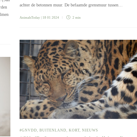
achter de betonnen muur. De befaamde grensmuur tussen…
rden
almen
AnimalsToday
| 18 01 2024
2 min
#GNVDD
,
BUITENLAND
,
KORT
,
NIEUWS