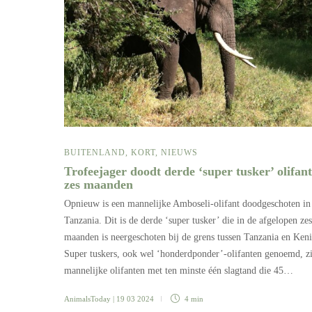
BUITENLAND
,
KORT
,
NIEUWS
Trofeejager doodt derde ‘super tusker’ olifant
zes maanden
Opnieuw is een mannelijke Amboseli-olifant doodgeschoten in
Tanzania. Dit is de derde ‘super tusker’ die in de afgelopen zes
maanden is neergeschoten bij de grens tussen Tanzania en Keni
Super tuskers, ook wel ‘honderdponder’-olifanten genoemd, z
mannelijke olifanten met ten minste één slagtand die 45…
AnimalsToday
| 19 03 2024
4 min