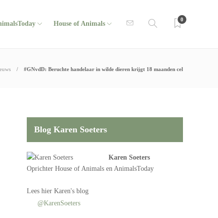
0
nimalsToday
House of Animals
euws
#GNvdD: Beruchte handelaar in wilde dieren krijgt 18 maanden cel
Blog Karen Soeters
Karen Soeters
Oprichter
House of Animals
en AnimalsToday
Lees
hier Karen's blog
@KarenSoeters