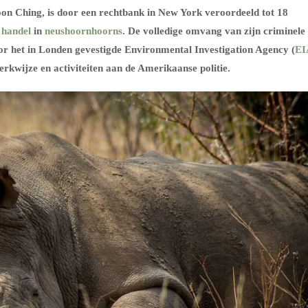
oon Ching, is door een rechtbank in New York veroordeeld tot 18
e
handel
in
neushoornhoorns
. De volledige omvang van zijn criminele
door het in Londen gevestigde Environmental Investigation Agency (
EI
werkwijze en activiteiten aan de Amerikaanse politie.