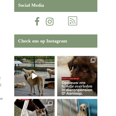
Social Media
Check ons op Instagram
j
j
an