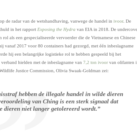
t op de radar van de wetshandhaving, vanwege de handel in
ivoor
. De
thuld in het rapport
Exposing the Hydra
van EIA in 2018. De undercov
rol als een gespecialiseerde vervoerder die de Vietnamese en Chinese
t hij vanaf 2017 voor 80 containers had gezorgd, met één inbeslagname
rde hij een belangrijke logistieke rol te hebben gespeeld bij het
e verband hielden met de inbeslagname van
7,2 ton ivoor
van olifanten 
Wildlife Justice Commission, Olivia Swaak-Goldman zei:
isstraf hebben de illegale handel in wilde dieren
veroordeling van Ching is een sterk signaal dat
 dieren niet langer getolereerd wordt.”
.