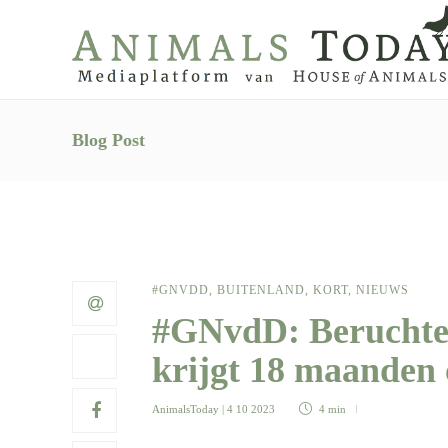
Blog Post
#GNVDD
,
BUITENLAND
,
KORT
,
NIEUWS
#GNvdD: Beruchte 
krijgt 18 maanden 
AnimalsToday
| 4 10 2023
4 min