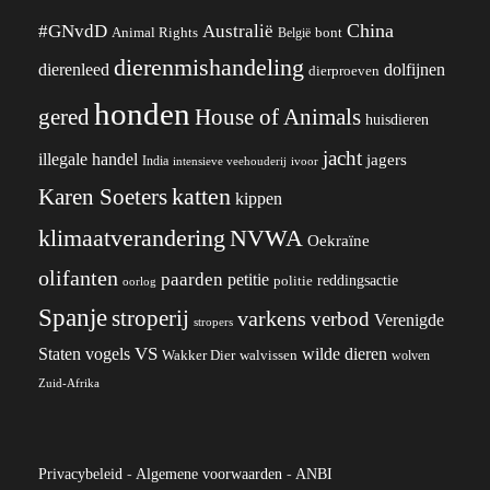
China
#GNvdD
Australië
Animal Rights
België
bont
dierenmishandeling
dierenleed
dolfijnen
dierproeven
honden
gered
House of Animals
huisdieren
jacht
illegale handel
jagers
India
ivoor
intensieve veehouderij
katten
Karen Soeters
kippen
klimaatverandering
NVWA
Oekraïne
olifanten
paarden
petitie
reddingsactie
politie
oorlog
Spanje
stroperij
varkens
verbod
Verenigde
stropers
VS
wilde dieren
Staten
vogels
Wakker Dier
walvissen
wolven
Zuid-Afrika
Privacybeleid
-
Algemene voorwaarden
-
ANBI