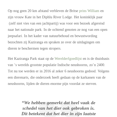
Op nog geen 20 km afstand verbleven de Britse
prins William
en
zijn vrouw Kate in het Diphlu River Lodge. Het koninklijk paar
(zelf niet vies van een jachtpartij) was voor een bezoek afgereisd
naar het nationale park. In de ochtend genoten ze nog van een open
jeepsafari. In het kader van natuurbehoud en bewustwording
bezochten zij Kaziranga en spraken ze over de uitdagingen om
dieren te beschermen tegen stropers.
Het Kaziranga Park staat op de
Werelderfgoedlijst
en is de thuisbasis
van ‘s werelds grootste populatie Indische neushoorns, zo’n 2400.
Tot nu toe werden er in 2016 al zeker 6 neushoorns gedood. Volgens
een dierenarts, die onderzoek heeft gedaan op de karkassen van de
neushoorns, lijden de dieren enorme pijn voordat ze sterven.
“We hebben gemerkt dat heel vaak de
schedel van het dier ook gebroken is.
Dit betekent dat het dier in zijn laatste