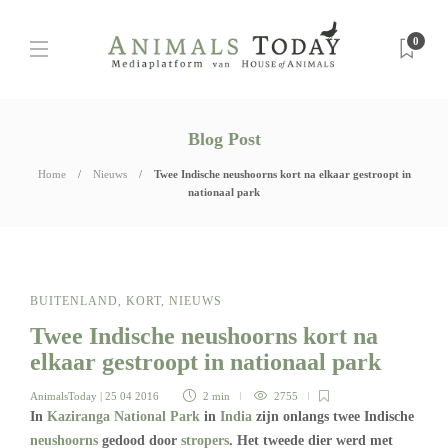
0
Blog Post
Home
Nieuws
Twee Indische neushoorns kort na elkaar gestroopt in
nationaal park
BUITENLAND
,
KORT
,
NIEUWS
Twee Indische neushoorns kort na
elkaar gestroopt in nationaal park
AnimalsToday
| 25 04 2016
2 min
2755
In
Kaziranga National Park
in
India
zijn onlangs twee Indische
neushoorns
gedood door
stropers
. Het tweede dier werd met