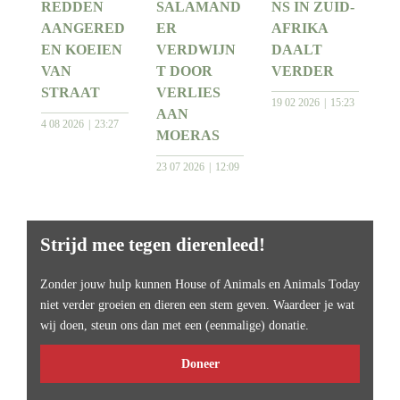
REDDEN
SALAMAND
NS IN ZUID-
AANGERED
ER
AFRIKA
EN KOEIEN
VERDWIJN
DAALT
VAN
T DOOR
VERDER
STRAAT
VERLIES
19 02 2026
15:23
AAN
4 08 2026
23:27
MOERAS
23 07 2026
12:09
Strijd mee tegen dierenleed!
Zonder jouw hulp kunnen House of Animals en Animals Today
niet verder groeien en dieren een stem geven. Waardeer je wat
wij doen, steun ons dan met een (eenmalige) donatie.
Doneer