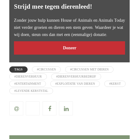
Strijd mee tegen dierenleed!
Zonder jouw hulp kunnen House of Animals en Animals Today
niet verder groeien en dieren een stem geven. Waardeer je wat
wij doen, steun ons dan met een (eenmalige) donatie.
Doneer
TAGS
#CIRCUSSEN
#CIRCUSSEN MET DIEREN
#DIERENVERHUUR
#DIERENVERHUURBEDRIJF
#ENTERTAINMENT
#EXPLOITATIE VAN DIEREN
#KERST
#LEVENDE KERSTSTAL