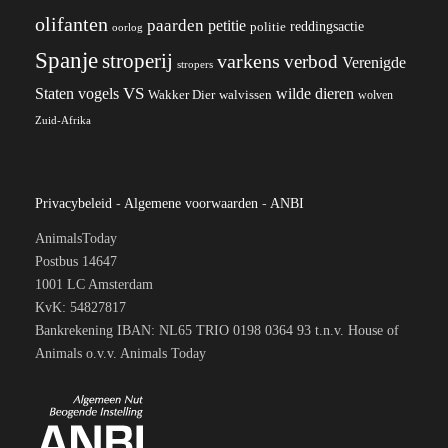
olifanten
paarden
petitie
reddingsactie
politie
oorlog
Spanje
stroperij
varkens
verbod
Verenigde
stropers
VS
wilde dieren
Staten
vogels
Wakker Dier
walvissen
wolven
Zuid-Afrika
Privacybeleid
-
Algemene voorwaarden
-
ANBI
AnimalsToday
Postbus 14647
1001 LC Amsterdam
KvK: 54827817
Bankrekening IBAN: NL65 TRIO 0198 0364 93 t.n.v. House of
Animals o.v.v. Animals Today