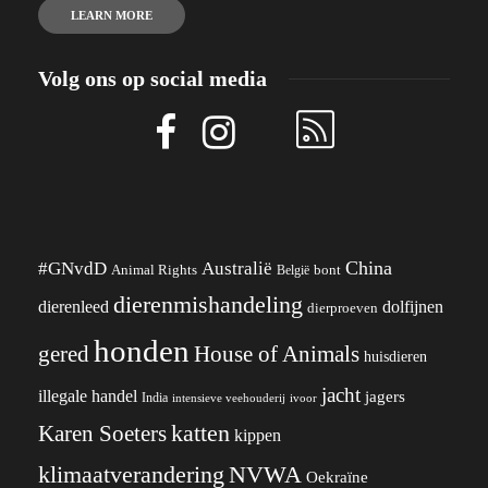
LEARN MORE
Volg ons op social media
China
#GNvdD
Australië
Animal Rights
België
bont
dierenmishandeling
dierenleed
dolfijnen
dierproeven
honden
gered
House of Animals
huisdieren
jacht
illegale handel
jagers
India
ivoor
intensieve veehouderij
katten
Karen Soeters
kippen
klimaatverandering
NVWA
Oekraïne