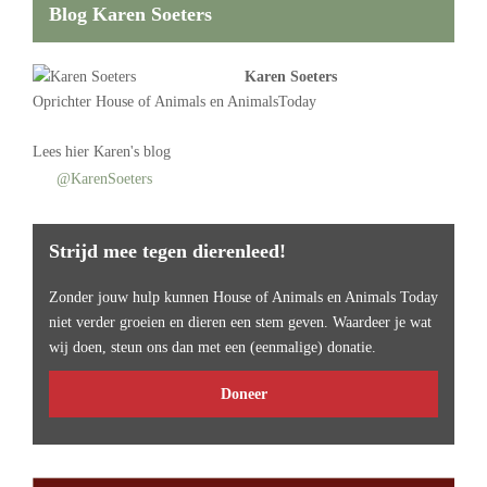
Blog Karen Soeters
Karen Soeters
Oprichter
House of Animals
en AnimalsToday
Lees
hier Karen's blog
@KarenSoeters
Strijd mee tegen dierenleed!
Zonder jouw hulp kunnen House of Animals en Animals Today
niet verder groeien en dieren een stem geven. Waardeer je wat
wij doen, steun ons dan met een (eenmalige) donatie.
Doneer