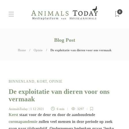
0
Blog Post
Home
Opinie
De exploitatie van dieren voor ons vermaak
BINNENLAND
,
KORT
,
OPINIE
De exploitatie van dieren voor ons
vermaak
AnimalsToday
| 1 12 2021
6 min
3297
Kerst
staat voor de deur en door de aanhoudende
coronapandemie
zullen veel mensen in deze periode op zoek
gaan naar tijdverdrijf. Ondernemers bedenken graag ‘leuke