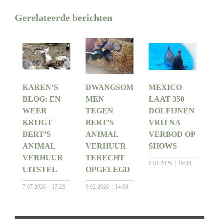
Gerelateerde berichten
KAREN’S
DWANGSOM
MEXICO
BLOG: EN
MEN
LAAT 350
WEER
TEGEN
DOLFIJNEN
KRIJGT
BERT’S
VRIJ NA
BERT’S
ANIMAL
VERBOD OP
ANIMAL
VERHUUR
SHOWS
VERHUUR
TERECHT
8 01 2026
19:34
UITSTEL
OPGELEGD
7 07 2026
17:23
9 02 2026
14:08