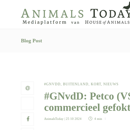
Blog Post
#GNVDD
,
BUITENLAND
,
KORT
,
NIEUWS
#GNvdD: Petco (VS
commercieel gefok
AnimalsToday
| 25 10 2024
4 min