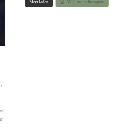
Meer laden
Volg ons op Instagram
or
ed
er