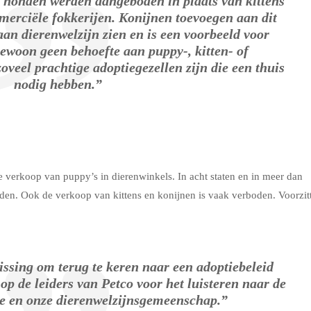
– honden werden aangeboden in plaats van kittens
merciële fokkerijen. Konijnen toevoegen aan dit
aan dierenwelzijn zien en is een voorbeeld voor
gewoon geen behoefte aan puppy-, kitten- of
zoveel prachtige adoptiegezellen zijn die een thuis
nodig hebben.”
 verkoop van puppy’s in dierenwinkels. In acht staten en in meer dan
den. Ook de verkoop van kittens en konijnen is vaak verboden. Voorzit
lissing om terug te keren naar een adoptiebeleid
 op de leiders van Petco voor het luisteren naar de
ve en onze dierenwelzijnsgemeenschap.”