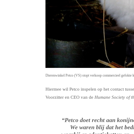
Dierenwinkel Petco (VS) stopt verkoop commercieel gefokte kon
Hiermee wil Petco inspelen op het contact tuss
Voorzitter en CEO van de
Humane Society of th
“Petco doet recht aan konijn
We waren blij dat het bed