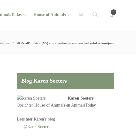
0
nimalsToday
House of Animals
Nieuws
#GNvdD: Petco (VS) stopt verkoop commercieel gefokte konijnen
Blog Karen Soeters
Karen Soeters
Oprichter
House of Animals
en AnimalsToday
Lees
hier Karen's blog
@KarenSoeters