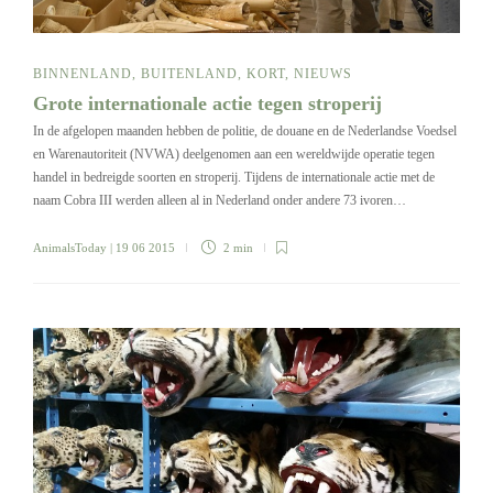
BINNENLAND
,
BUITENLAND
,
KORT
,
NIEUWS
Grote internationale actie tegen stroperij
In de afgelopen maanden hebben de politie, de douane en de Nederlandse Voedsel
en Warenautoriteit (NVWA) deelgenomen aan een wereldwijde operatie tegen
handel in bedreigde soorten en stroperij. Tijdens de internationale actie met de
naam Cobra III werden alleen al in Nederland onder andere 73 ivoren…
AnimalsToday
| 19 06 2015
2 min