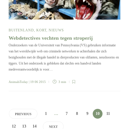
BUITENLAND
,
KORT
,
NIEUWS
Webdetectives vechten tegen stroperij
Onderzoekers van de Universiteit van Pennsylvania (VS) gebruiken informatie
van het wereldwijde web om criminele netwerken te achterhalen die zich
bezighouden met de illegale handel in dierproducten van olifanten, neushoorns en
tijgers. Uit het onderzoek is gebleken dat slechts een handvol landen
medeverantwoordelijk is voor…
AnimalsToday
| 19 06 2015
3 min
1
…
7
8
9
10
11
PREVIOUS
12
13
14
NEXT