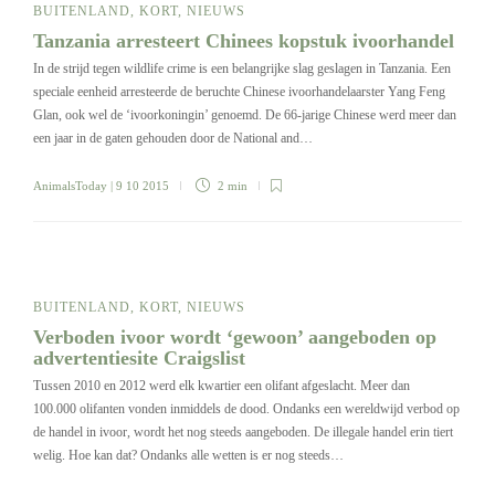
BUITENLAND
,
KORT
,
NIEUWS
Tanzania arresteert Chinees kopstuk ivoorhandel
In de strijd tegen wildlife crime is een belangrijke slag geslagen in Tanzania. Een
speciale eenheid arresteerde de beruchte Chinese ivoorhandelaarster Yang Feng
Glan, ook wel de ‘ivoorkoningin’ genoemd. De 66-jarige Chinese werd meer dan
een jaar in de gaten gehouden door de National and…
AnimalsToday
| 9 10 2015
2 min
BUITENLAND
,
KORT
,
NIEUWS
Verboden ivoor wordt ‘gewoon’ aangeboden op
advertentiesite Craigslist
Tussen 2010 en 2012 werd elk kwartier een olifant afgeslacht. Meer dan
100.000 olifanten vonden inmiddels de dood. Ondanks een wereldwijd verbod op
de handel in ivoor, wordt het nog steeds aangeboden. De illegale handel erin tiert
welig. Hoe kan dat? Ondanks alle wetten is er nog steeds…