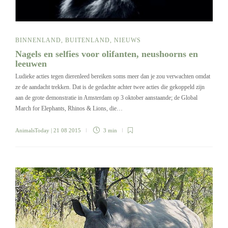
BINNENLAND
,
BUITENLAND
,
NIEUWS
Nagels en selfies voor olifanten, neushoorns en
leeuwen
Ludieke acties tegen dierenleed bereiken soms meer dan je zou verwachten omdat
ze de aandacht trekken. Dat is de gedachte achter twee acties die gekoppeld zijn
aan de grote demonstratie in Amsterdam op 3 oktober aanstaande; de Global
March for Elephants, Rhinos & Lions, die…
AnimalsToday
| 21 08 2015
3 min