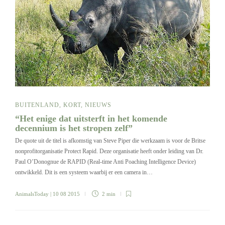
BUITENLAND
,
KORT
,
NIEUWS
“Het enige dat uitsterft in het komende
decennium is het stropen zelf”
De quote uit de titel is afkomstig van Steve Piper die werkzaam is voor de Britse
nonprofitorganisatie Protect Rapid. Deze organisatie heeft onder leiding van Dr.
Paul O’Donognue de RAPID (Real-time Anti Poaching Intelligence Device)
ontwikkeld. Dit is een systeem waarbij er een camera in…
AnimalsToday
| 10 08 2015
2 min