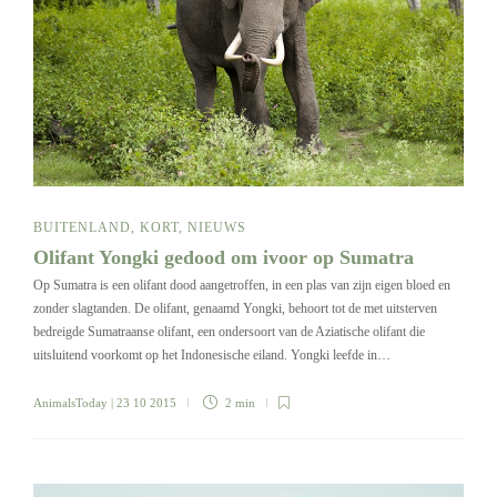
BUITENLAND
,
KORT
,
NIEUWS
Olifant Yongki gedood om ivoor op Sumatra
Op Sumatra is een olifant dood aangetroffen, in een plas van zijn eigen bloed en
zonder slagtanden. De olifant, genaamd Yongki, behoort tot de met uitsterven
bedreigde Sumatraanse olifant, een ondersoort van de Aziatische olifant die
uitsluitend voorkomt op het Indonesische eiland. Yongki leefde in…
AnimalsToday
| 23 10 2015
2 min