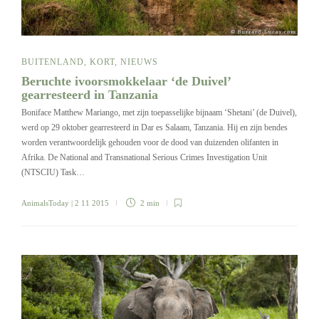
BUITENLAND
,
KORT
,
NIEUWS
Beruchte ivoorsmokkelaar ‘de Duivel’
gearresteerd in Tanzania
Boniface Matthew Mariango, met zijn toepasselijke bijnaam ‘Shetani’ (de Duivel),
werd op 29 oktober gearresteerd in Dar es Salaam, Tanzania. Hij en zijn bendes
worden verantwoordelijk gehouden voor de dood van duizenden olifanten in
Afrika. De National and Transnational Serious Crimes Investigation Unit
(NTSCIU) Task…
AnimalsToday
| 2 11 2015
2 min