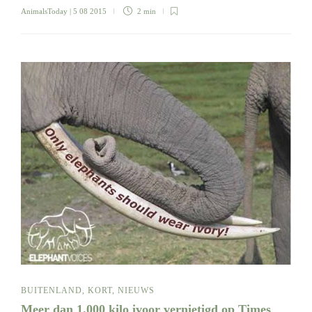
AnimalsToday
| 5 08 2015
2 min
BUITENLAND
,
KORT
,
NIEUWS
Meer dan 1.000 kilo ivoor vernietigd op Times