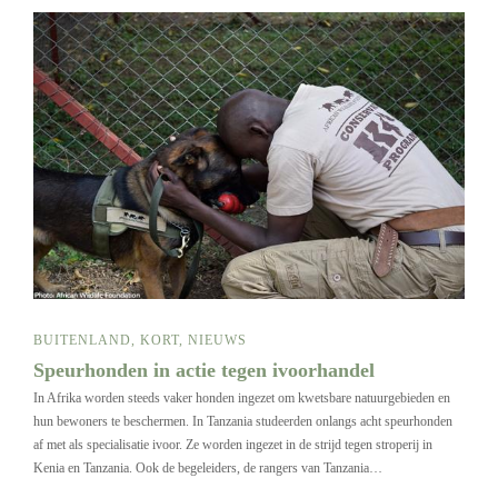
BUITENLAND
,
KORT
,
NIEUWS
Speurhonden in actie tegen ivoorhandel
In Afrika worden steeds vaker honden ingezet om kwetsbare natuurgebieden en
hun bewoners te beschermen. In Tanzania studeerden onlangs acht speurhonden
af met als specialisatie ivoor. Ze worden ingezet in de strijd tegen stroperij in
Kenia en Tanzania. Ook de begeleiders, de rangers van Tanzania…