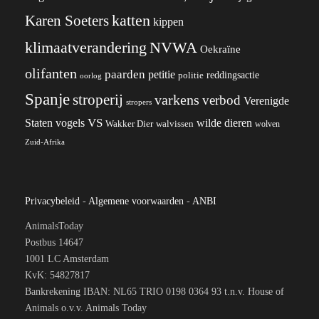
katten
Karen Soeters
kippen
klimaatverandering
NVWA
Oekraïne
olifanten
paarden
petitie
reddingsactie
politie
oorlog
Spanje
stroperij
varkens
verbod
Verenigde
stropers
VS
wilde dieren
Staten
vogels
Wakker Dier
walvissen
wolven
Zuid-Afrika
Privacybeleid
-
Algemene voorwaarden
-
ANBI
AnimalsToday
Postbus 14647
1001 LC Amsterdam
KvK: 54827817
Bankrekening IBAN: NL65 TRIO 0198 0364 93 t.n.v. House of
Animals o.v.v. Animals Today