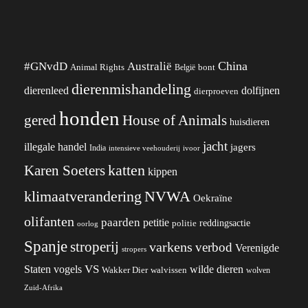
China
#GNvdD
Australië
Animal Rights
België
bont
dierenmishandeling
dierenleed
dolfijnen
dierproeven
honden
gered
House of Animals
huisdieren
jacht
illegale handel
jagers
India
ivoor
intensieve veehouderij
katten
Karen Soeters
kippen
klimaatverandering
NVWA
Oekraïne
olifanten
paarden
petitie
reddingsactie
politie
oorlog
Spanje
stroperij
varkens
verbod
Verenigde
stropers
VS
wilde dieren
Staten
vogels
Wakker Dier
walvissen
wolven
Zuid-Afrika