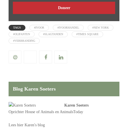
Doneer
TAGS
#IVOOR
#IVOORHANDEL
#NEW YORK
#OLIFANTEN
#SLAGTANDEN
#TIMES SQUARE
#VERBRANDING
Blog Karen Soeters
Karen Soeters
Oprichter
House of Animals
en AnimalsToday
Lees
hier Karen's blog