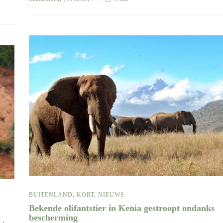
BUITENLAND
,
KORT
,
NIEUWS
Bekende olifantstier in Kenia gestroopt ondanks
a
bescherming