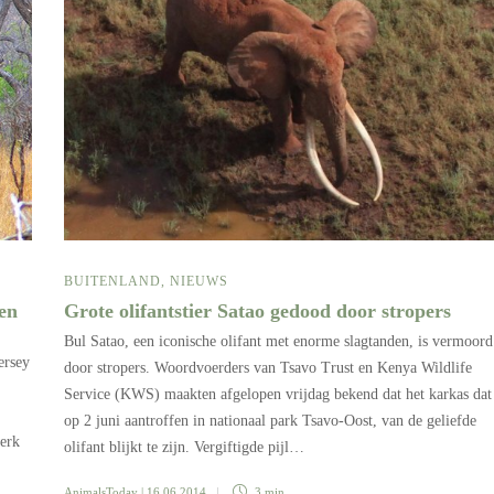
BUITENLAND
,
NIEUWS
Grote olifantstier Satao gedood door stropers
en
Bul Satao, een iconische olifant met enorme slagtanden, is vermoord
ersey
door stropers. Woordvoerders van Tsavo Trust en Kenya Wildlife
Service (KWS) maakten afgelopen vrijdag bekend dat het karkas dat
op 2 juni aantroffen in nationaal park Tsavo-Oost, van de geliefde
werk
olifant blijkt te zijn. Vergiftigde pijl…
AnimalsToday
| 16 06 2014
3 min