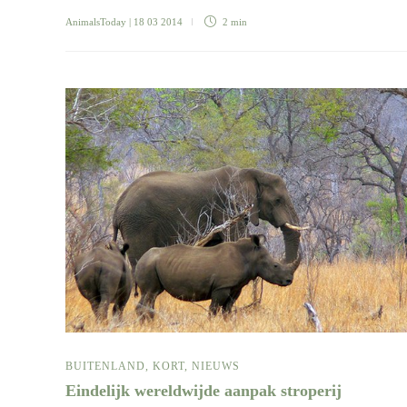
AnimalsToday
| 18 03 2014
2 min
BUITENLAND
,
KORT
,
NIEUWS
Eindelijk wereldwijde aanpak stroperij