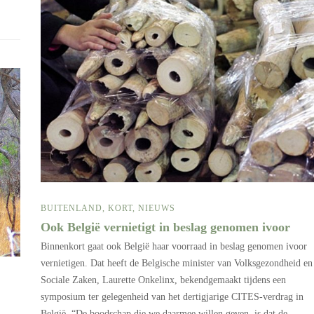
BUITENLAND
,
KORT
,
NIEUWS
Ook België vernietigt in beslag genomen ivoor
Binnenkort gaat ook België haar voorraad in beslag genomen ivoor
vernietigen. Dat heeft de Belgische minister van Volksgezondheid en
Sociale Zaken, Laurette Onkelinx, bekendgemaakt tijdens een
symposium ter gelegenheid van het dertigjarige CITES-verdrag in
België. “De boodschap die we daarmee willen geven, is dat de…