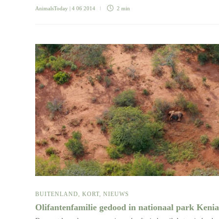
AnimalsToday
| 4 06 2014
2 min
BUITENLAND
,
KORT
,
NIEUWS
Olifantenfamilie gedood in nationaal park Keni