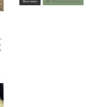
Meer laden
Volg ons op Instagram
rs
r
d