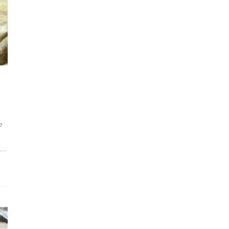
e
gt…