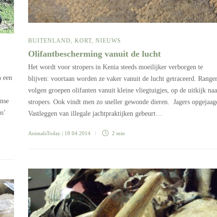
BUITENLAND
,
KORT
,
NIEUWS
Olifantbescherming vanuit de lucht
Het wordt voor stropers in Kenia steeds moeilijker verborgen te
n een
blijven: voortaan worden ze vaker vanuit de lucht getraceerd. Range
volgen groepen olifanten vanuit kleine vliegtuigjes, op de uitkijk naa
anse
stropers. Ook vindt men zo sneller gewonde dieren. Jagers opgejaag
s’
Vastleggen van illegale jachtpraktijken gebeurt…
AnimalsToday
| 18 04 2014
2 min