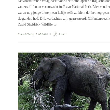
De voortdurende vraag naar ivoor heeft eind april de tragische do
van zes olifanten veroorzaakt in Tsavo National Park. Vier van he
waren nog jonge dieren, een kalfje zelfs zo klein dat het nog geen
slagtanden had. Drie verdachten zijn gearresteerd. Olifantenweesh
David Sheldrick Wildlife…
AnimalsToday
| 5 05 2014
2 min