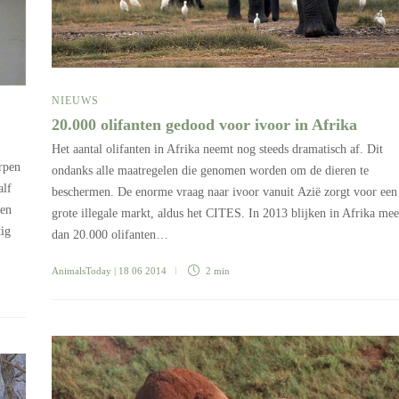
NIEUWS
20.000 olifanten gedood voor ivoor in Afrika
d
Het aantal olifanten in Afrika neemt nog steeds dramatisch af. Dit
rpen
ondanks alle maatregelen die genomen worden om de dieren te
alf
beschermen. De enorme vraag naar ivoor vanuit Azië zorgt voor een
den
grote illegale markt, aldus het CITES. In 2013 blijken in Afrika mee
tig
dan 20.000 olifanten…
AnimalsToday
| 18 06 2014
2 min