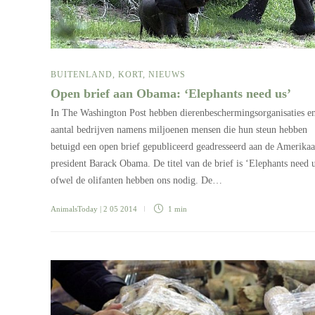
BUITENLAND
,
KORT
,
NIEUWS
Open brief aan Obama: ‘Elephants need us’
In The Washington Post hebben dierenbeschermingsorganisaties e
aantal bedrijven namens miljoenen mensen die hun steun hebben
betuigd een open brief gepubliceerd geadresseerd aan de Amerika
president Barack Obama. De titel van de brief is ‘Elephants need u
ofwel de olifanten hebben ons nodig. De…
AnimalsToday
| 2 05 2014
1 min