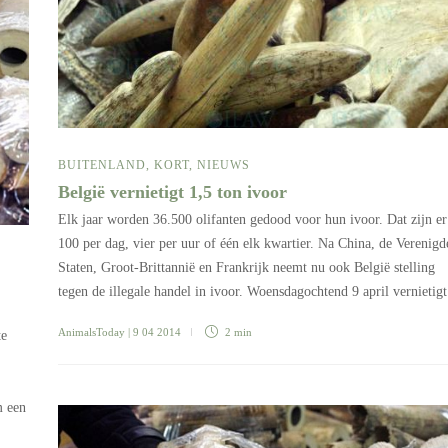
BUITENLAND
,
KORT
,
NIEUWS
België vernietigt 1,5 ton ivoor
Elk jaar worden 36.500 olifanten gedood voor hun ivoor. Dat zijn er
100 per dag, vier per uur of één elk kwartier. Na China, de Verenigd
Staten, Groot-Brittannië en Frankrijk neemt nu ook België stelling
tegen de illegale handel in ivoor. Woensdagochtend 9 april vernieti
AnimalsToday
| 9 04 2014
2 min
te
m een