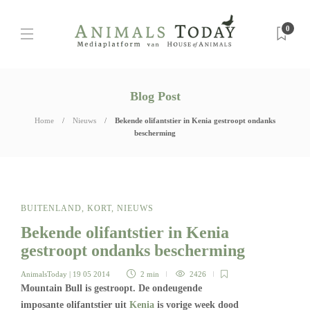
0
Blog Post
Home
Nieuws
Bekende olifantstier in Kenia gestroopt ondanks
bescherming
BUITENLAND
,
KORT
,
NIEUWS
Bekende olifantstier in Kenia
gestroopt ondanks bescherming
AnimalsToday
| 19 05 2014
2 min
2426
Mountain Bull is gestroopt. De ondeugende
imposante olifantstier uit
Kenia
is vorige week dood