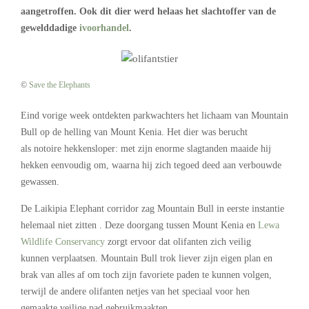
aangetroffen. Ook dit dier werd helaas het slachtoffer van de
gewelddadige
ivoorhandel
.
©
Save the Elephants
Eind vorige week ontdekten parkwachters het lichaam van Mountain
Bull op de helling van Mount Kenia. Het dier was berucht
als notoire hekkensloper: met zijn enorme slagtanden maaide hij
hekken eenvoudig om, waarna hij zich tegoed deed aan verbouwde
gewassen.
De Laikipia Elephant corridor zag Mountain Bull in eerste instantie
helemaal niet zitten . Deze doorgang tussen Mount Kenia en
Lewa
Wildlife Conservancy
zorgt ervoor dat olifanten zich veilig
kunnen verplaatsen. Mountain Bull trok liever zijn eigen plan en
brak van alles af om toch zijn favoriete paden te kunnen volgen,
terwijl de andere olifanten netjes van het speciaal voor hen
gemaakte veilige pad gebruikmaakten.