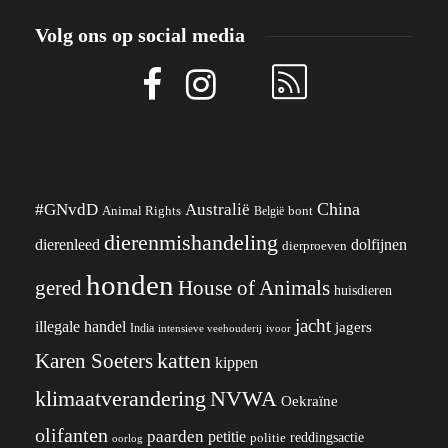
Volg ons op social media
China
#GNvdD
Australië
Animal Rights
België
bont
dierenmishandeling
dierenleed
dolfijnen
dierproeven
honden
gered
House of Animals
huisdieren
jacht
illegale handel
jagers
India
ivoor
intensieve veehouderij
katten
Karen Soeters
kippen
klimaatverandering
NVWA
Oekraïne
olifanten
paarden
petitie
reddingsactie
politie
oorlog