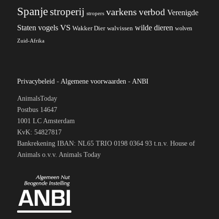
Spanje
stroperij
varkens
verbod
Verenigde
stropers
VS
wilde dieren
Staten
vogels
Wakker Dier
walvissen
wolven
Zuid-Afrika
Privacybeleid
-
Algemene voorwaarden
-
ANBI
AnimalsToday
Postbus 14647
1001 LC Amsterdam
KvK: 54827817
Bankrekening IBAN: NL65 TRIO 0198 0364 93 t.n.v. House of
Animals o.v.v. Animals Today