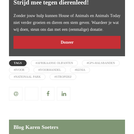
Strijd mee tegen dierenleed!
Zonder jouw hulp kunnen House of Animals en Animals Today
niet verder groeien en dieren een stem geven. Waardeer je wat
wij doen, steun ons dan met een (eenmalige) donatie.
Doneer
TAGS
#AFRIKAANSE OLIFANTEN
#GPS-HALSBANDEN
#IVOOR
#IVOORHANDEL
#KENIA
#NATIONAAL PARK
#STROPERIJ
Blog Karen Soeters