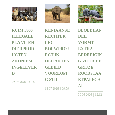
RUIM 5800
KENIAANSE
BLOEDHAN
ILLEGALE
RECHTER
DEL
PLANT- EN
LEGT
VORMT
DIERPROD
BOUWPROJ
EXTRA
UCTEN
ECT IN
BEDREIGIN
ANONIEM
OLIFANTEN
G VOOR DE
INGELEVER
GEBIED
GRIJZE
D
VOORLOPI
ROODSTAA
G STIL
RTPAPEGA
22 07 2026
11:44
AI
14 07 2026
09:59
30 06 2026
12:12