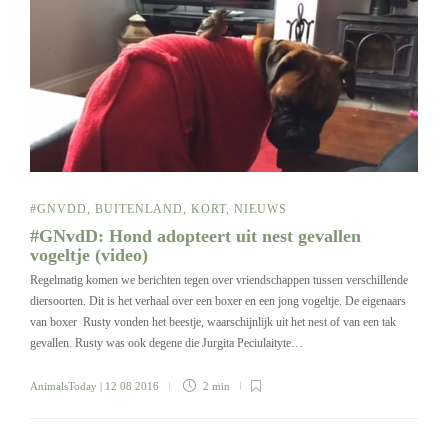
#GNVDD
,
BUITENLAND
,
KORT
,
NIEUWS
#GNvdD: Hond adopteert uit nest gevallen
vogeltje (video)
Regelmatig komen we berichten tegen over vriendschappen tussen verschillende
diersoorten. Dit is het verhaal over een boxer en een jong vogeltje. De eigenaars
van boxer Rusty vonden het beestje, waarschijnlijk uit het nest of van een tak
gevallen. Rusty was ook degene die Jurgita Peciulaityte…
AnimalsToday
| 12 08 2016
2 min