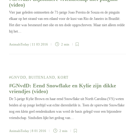
(video)
Vier jaar geleden ontmoetten de 71-jarige Joao Pereira de Souza en de pinguïn
elkaar op het strand van een eiland voor de kust van Rio de Janeiro in Brazilië.
Het dier was besmeurd met olie en ten dode opgeschreven. Maar niet alleen redde
hij het…
AnimalsToday
| 11 03 2016
2 min
#GNVDD
,
BUITENLAND
,
KORT
#GNvdD: Eend Snowflake en Kylie zijn dikke
vriendjes (video)
De 5-jarige Kylie Brown en haar eend Snowflake uit North Carolina (VS) weten
beiden al op jonge leeftijd wat echte dierenliefde is. Toen de spierwitte Snowflake
nog een klein geel eendenkuiken was werd de basis gelegd voor een bijzondere
vriendschap. Sindsdien lijkt het gedrag van…
AnimalsToday
| 8 01 2016
2 min