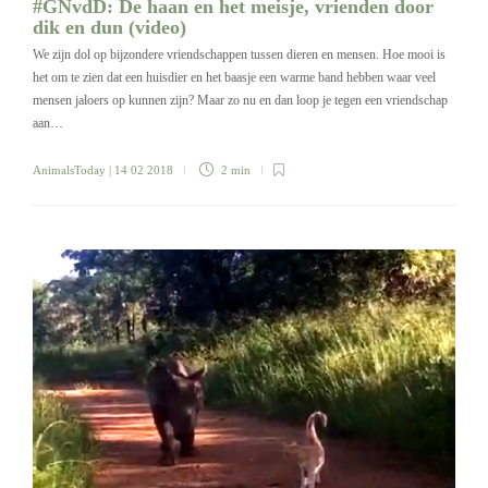
#GNvdD: De haan en het meisje, vrienden door
dik en dun (video)
We zijn dol op bijzondere vriendschappen tussen dieren en mensen. Hoe mooi is
het om te zien dat een huisdier en het baasje een warme band hebben waar veel
mensen jaloers op kunnen zijn? Maar zo nu en dan loop je tegen een vriendschap
aan…
AnimalsToday
| 14 02 2018
2 min