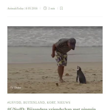
AnimalsToday
| 6 05 2016
2 min
#GNVDD
,
BUITENLAND
,
KORT
,
NIEUWS
#GNvdD: Bijzondere vriendschap met pinguïn