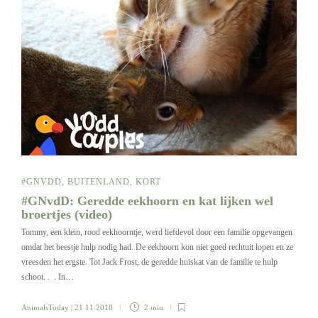
#GNVDD
,
BUITENLAND
,
KORT
#GNvdD: Geredde eekhoorn en kat lijken wel
broertjes (video)
Tommy, een klein, rood eekhoorntje, werd liefdevol door een familie opgevangen
omdat het beestje hulp nodig had. De eekhoorn kon niet goed rechtuit lopen en ze
vreesden het ergste. Tot Jack Frost, de geredde huiskat van de familie te hulp
schoot. . . In…
AnimalsToday
| 21 11 2018
2 min