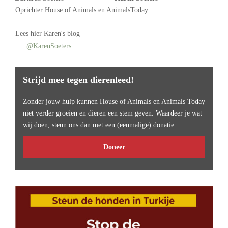
Oprichter
House of Animals
en AnimalsToday
Lees
hier Karen's blog
@KarenSoeters
Strijd mee tegen dierenleed!
Zonder jouw hulp kunnen House of Animals en Animals Today
niet verder groeien en dieren een stem geven. Waardeer je wat
wij doen, steun ons dan met een (eenmalige) donatie.
Doneer