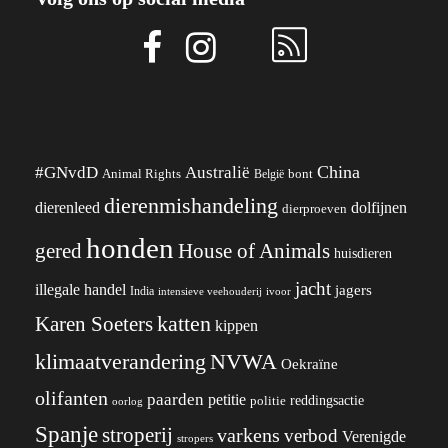
China
#GNvdD
Australië
Animal Rights
België
bont
dierenmishandeling
dierenleed
dolfijnen
dierproeven
honden
gered
House of Animals
huisdieren
jacht
illegale handel
jagers
India
ivoor
intensieve veehouderij
katten
Karen Soeters
kippen
klimaatverandering
NVWA
Oekraïne
olifanten
paarden
petitie
reddingsactie
politie
oorlog
Spanje
stroperij
varkens
verbod
Verenigde
stropers