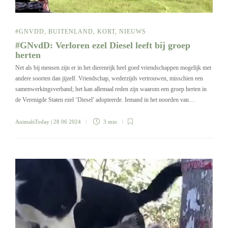
#GNVDD
,
BUITENLAND
,
KORT
,
NIEUWS
#GNvdD: Verloren ezel Diesel leeft bij groep
herten
Net als bij mensen zijn er in het dierenrijk heel goed vriendschappen mogelijk met
andere soorten dan jijzelf. Vriendschap, wederzijds vertrouwen, misschien een
samenwerkingsverband; het kan allemaal reden zijn waarom een groep herten in
de Verenigde Staten ezel ‘Diesel’ adopteerde. Iemand in het noorden van…
AnimalsToday
| 28 06 2024
3 min