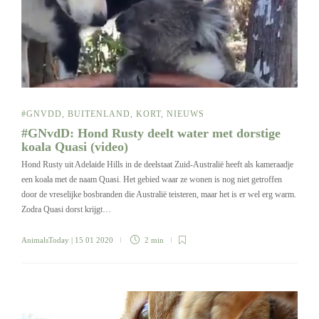
#GNVDD
,
BUITENLAND
,
KORT
,
NIEUWS
#GNvdD: Hond Rusty deelt water met dorstige
koala Quasi (video)
Hond Rusty uit Adelaide Hills in de deelstaat Zuid-Australië heeft als kameraadje
een koala met de naam Quasi. Het gebied waar ze wonen is nog niet getroffen
door de vreselijke bosbranden die Australië teisteren, maar het is er wel erg warm.
Zodra Quasi dorst krijgt…
AnimalsToday
| 15 01 2020
2 min