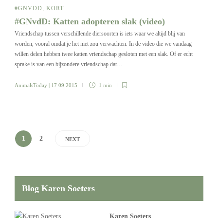
#GNVDD
,
KORT
#GNvdD: Katten adopteren slak (video)
Vriendschap tussen verschillende diersoorten is iets waar we altijd blij van
worden, vooral omdat je het niet zou verwachten. In de video die we vandaag
willen delen hebben twee katten vriendschap gesloten met een slak. Of er echt
sprake is van een bijzondere vriendschap dat…
AnimalsToday
| 17 09 2015
1 min
1
2
NEXT
Blog Karen Soeters
Karen Soeters