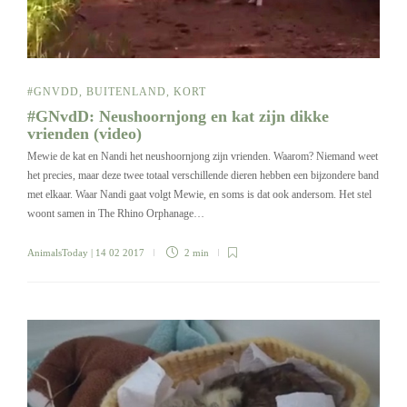
#GNVDD
,
BUITENLAND
,
KORT
#GNvdD: Neushoornjong en kat zijn dikke
vrienden (video)
Mewie de kat en Nandi het neushoornjong zijn vrienden. Waarom? Niemand weet
het precies, maar deze twee totaal verschillende dieren hebben een bijzondere band
met elkaar. Waar Nandi gaat volgt Mewie, en soms is dat ook andersom. Het stel
woont samen in The Rhino Orphanage…
AnimalsToday
| 14 02 2017
2 min