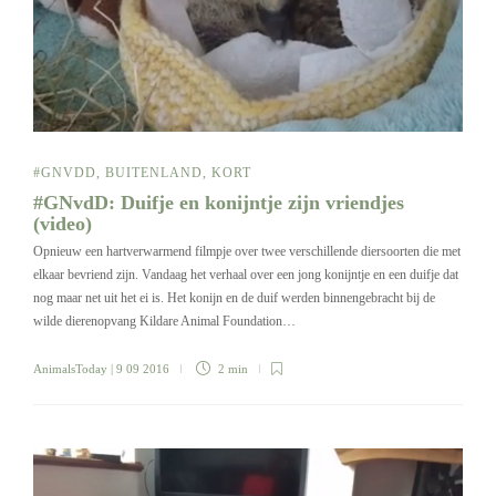
#GNVDD
,
BUITENLAND
,
KORT
#GNvdD: Duifje en konijntje zijn vriendjes
(video)
Opnieuw een hartverwarmend filmpje over twee verschillende diersoorten die met
elkaar bevriend zijn. Vandaag het verhaal over een jong konijntje en een duifje dat
nog maar net uit het ei is. Het konijn en de duif werden binnengebracht bij de
wilde dierenopvang Kildare Animal Foundation…
AnimalsToday
| 9 09 2016
2 min