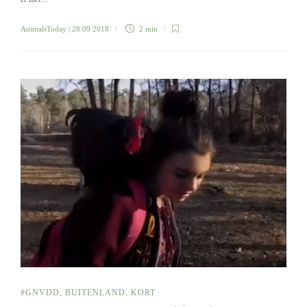
AnimalsToday
| 28 09 2018
2 min
#GNVDD
,
BUITENLAND
,
KORT