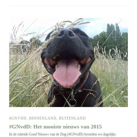
#GNVDD
,
BINNENLAND
,
BUITENLAND
#GNvdD: Het mooiste nieuws van 2015
In de rubriek Goed Nieuws van de Dag (#GNvdD) besteden we dagelijks