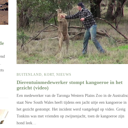
de
end
.
ets
BUITENLAND
,
KORT
,
NIEUWS
Dierentuinmedewerker stompt kangoeroe in het
gezicht (video)
Een medewerker van de Taronga Western Plains Zoo in de Australis
staat New South Wales heeft tijdens een jacht uitje een kangoeroe in
het gezicht gestompt. Het incident werd vastgelegd op video. Greig
Tonkins was met vrienden op zwijnenjacht, toen de kangoeroe zijn
hond leek…