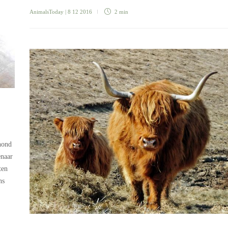
AnimalsToday
| 8 12 2016
2 min
hond
enaar
ten
ns