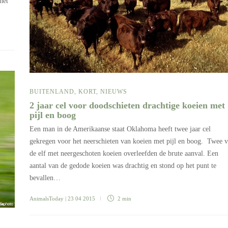
het
BUITENLAND
,
KORT
,
NIEUWS
2 jaar cel voor doodschieten drachtige koeien met
pijl en boog
Een man in de Amerikaanse staat Oklahoma heeft twee jaar cel
gekregen voor het neerschieten van koeien met pijl en boog. Twee 
de elf met neergeschoten koeien overleefden de brute aanval. Een
aantal van de gedode koeien was drachtig en stond op het punt te
bevallen…
AnimalsToday
| 23 04 2015
2 min