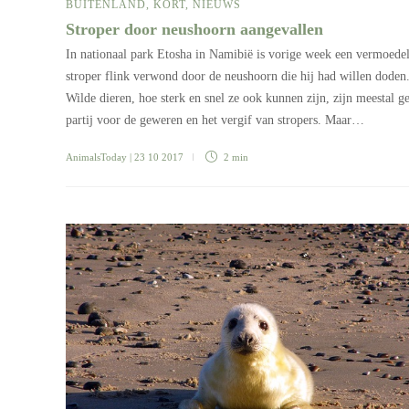
BUITENLAND
,
KORT
,
NIEUWS
Stroper door neushoorn aangevallen
In nationaal park Etosha in Namibië is vorige week een vermoedel
stroper flink verwond door de neushoorn die hij had willen doden
Wilde dieren, hoe sterk en snel ze ook kunnen zijn, zijn meestal g
partij voor de geweren en het vergif van stropers. Maar…
AnimalsToday
| 23 10 2017
2 min