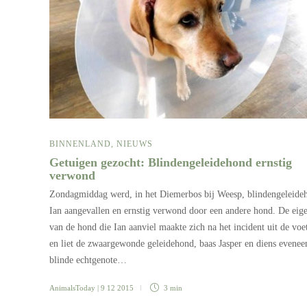
BINNENLAND
,
NIEUWS
Getuigen gezocht: Blindengeleidehond ernstig
verwond
Zondagmiddag werd, in het Diemerbos bij Weesp, blindengeleide
Ian aangevallen en ernstig verwond door een andere hond. De eig
van de hond die Ian aanviel maakte zich na het incident uit de voe
en liet de zwaargewonde geleidehond, baas Jasper en diens evenee
blinde echtgenote…
AnimalsToday
| 9 12 2015
3 min