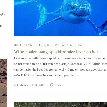
ijke
.
een
BUITENLAND
,
KORT
,
NIEUWS
,
WETENSCHAP
Witte haaien aangespoeld zonder lever en hart
Drie enorme witte haaien spoelden in een periode van vier dagen aan
op het strand in de buurt van het plaatsje Gansbaai, Zuid-Afrika. Ee
van de haaien had een lengte van wel 4,9 meter, met een gewicht va
zo’n 1110 kilo. Twee haaien hadden geen hart…
AnimalsToday
| 15 05 2017
2 min