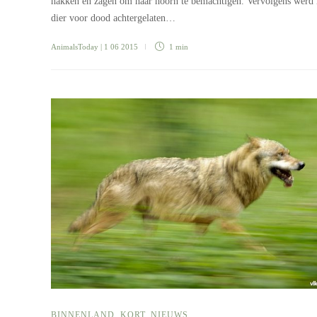
hakken en zagen om haar hoorn te bemachtigen. Vervolgens werd 
dier voor dood achtergelaten…
AnimalsToday
| 1 06 2015
1 min
BINNENLAND
,
KORT
,
NIEUWS