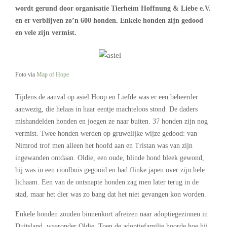
wordt gerund door organisatie Tierheim Hoffnung & Liebe e.V.
en er verblijven zo’n 600 honden. Enkele honden zijn gedood
en vele zijn vermist.
Foto via
Map of Hope
Tijdens de aanval op asiel Hoop en Liefde was er een beheerder
aanwezig, die helaas in haar eentje machteloos stond. De daders
mishandelden honden en joegen ze naar buiten. 37 honden zijn nog
vermist. Twee honden werden op gruwelijke wijze gedood: van
Nimrod trof men alleen het hoofd aan en Tristan was van zijn
ingewanden ontdaan. Oldie, een oude, blinde hond bleek gewond,
hij was in een rioolbuis gegooid en had flinke japen over zijn hele
lichaam. Een van de ontsnapte honden zag men later terug in de
stad, maar het dier was zo bang dat het niet gevangen kon worden.
Enkele honden zouden binnenkort afreizen naar adoptiegezinnen in
Duitsland, waaronder Oldie. Toen de adoptiefamilie hoorde hoe hij