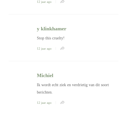
12 jaar ago
y klinkhamer
Stop this cruelty!
12 jaar ago
Michiel
Ik wordt echt ziek en verdrietig van dit soort
berichten.
12 jaar ago