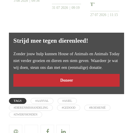
5 08 2026
09:54
T'
31 07 2026
09:19
27 07 2026
11:15
Strijd mee tegen dierenleed!
Zonder jouw hulp kunnen House of Animals en Animals Today
niet verder groeien en dieren een stem geven. Waardeer je wat
wij doen, steun ons dan met een (eenmalige) donatie.
Doneer
TAGS
#AANVAL
#ASIEL
#DIERENMISHANDELING
#GEDOOD
#ROEMENIË
#ZWERFHONDEN