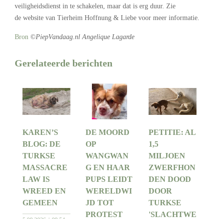
veiligheidsdienst in te schakelen, maar dat is erg duur. Zie
de website van Tierheim Hoffnung & Liebe voor meer informatie.
Bron
©PiepVandaag.nl Angelique Lagarde
Gerelateerde berichten
KAREN’S
DE MOORD
PETITIE: AL
BLOG: DE
OP
1,5
TURKSE
WANGWAN
MILJOEN
MASSACRE
G EN HAAR
ZWERFHON
LAW IS
PUPS LEIDT
DEN DOOD
WREED EN
WERELDWI
DOOR
GEMEEN
JD TOT
TURKSE
PROTEST
'SLACHTWE