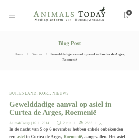
0
Blog Post
Home
Nieuws
Gewelddadige aanval op asiel in Curtea de Arges,
Roemenië
BUITENLAND
,
KORT
,
NIEUWS
Gewelddadige aanval op asiel in
Curtea de Arges, Roemenië
AnimalsToday
| 10 11 2014
2 min
2535
In de nacht van 5 op 6 november hebben enkele onbekenden
een
asiel
in Curtea de Arges,
Roemenië
, aangevallen. Het asiel