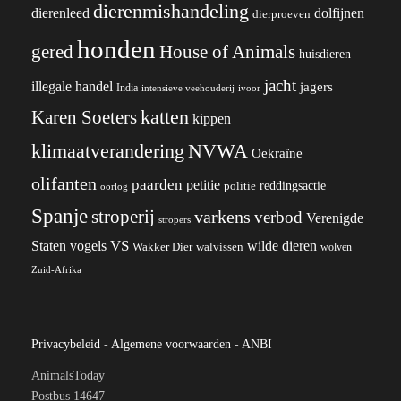
dierenmishandeling
dierenleed
dolfijnen
dierproeven
honden
gered
House of Animals
huisdieren
jacht
illegale handel
jagers
India
ivoor
intensieve veehouderij
katten
Karen Soeters
kippen
klimaatverandering
NVWA
Oekraïne
olifanten
paarden
petitie
reddingsactie
politie
oorlog
Spanje
stroperij
varkens
verbod
Verenigde
stropers
VS
wilde dieren
Staten
vogels
Wakker Dier
walvissen
wolven
Zuid-Afrika
Privacybeleid
-
Algemene voorwaarden
-
ANBI
AnimalsToday
Postbus 14647