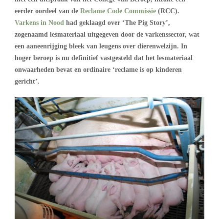
eerder oordeel van de
Reclame Code Commissie
(RCC).
Varkens in Nood
had geklaagd over ‘The Pig Story’,
zogenaamd lesmateriaal uitgegeven door de varkenssector, wat
een aaneenrijging bleek van leugens over dierenwelzijn. In
hoger beroep is nu definitief vastgesteld dat het lesmateriaal
onwaarheden bevat en ordinaire ‘reclame is op kinderen
gericht’.