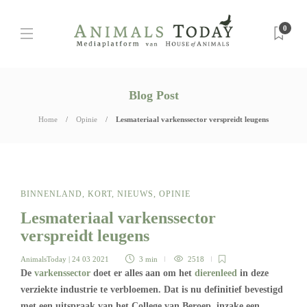
0
Blog Post
Home
Opinie
Lesmateriaal varkenssector verspreidt leugens
BINNENLAND
,
KORT
,
NIEUWS
,
OPINIE
Lesmateriaal varkenssector
verspreidt leugens
AnimalsToday
| 24 03 2021
3 min
2518
De
varkenssector
doet er alles aan om het
dierenleed
in deze
verziekte industrie te verbloemen. Dat is nu definitief bevestigd
met een uitspraak van het College van Beroep, inzake een