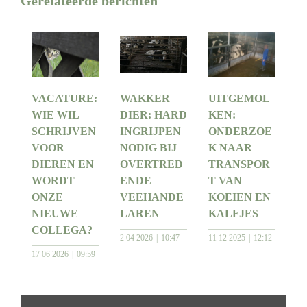
Gerelateerde berichten
VACATURE:
WAKKER
UITGEMOL
WIE WIL
DIER: HARD
KEN:
SCHRIJVEN
INGRIJPEN
ONDERZOE
VOOR
NODIG BIJ
K NAAR
DIEREN EN
OVERTRED
TRANSPOR
WORDT
ENDE
T VAN
ONZE
VEEHANDE
KOEIEN EN
NIEUWE
LAREN
KALFJES
COLLEGA?
2 04 2026
10:47
11 12 2025
12:12
17 06 2026
09:59