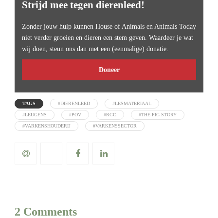
Strijd mee tegen dierenleed!
Zonder jouw hulp kunnen House of Animals en Animals Today
niet verder groeien en dieren een stem geven. Waardeer je wat
wij doen, steun ons dan met een (eenmalige) donatie.
Doneer
TAGS
#DIERENLEED
#LESMATERIAAL
#LEUGENS
#POV
#RCC
#THE PIG STORY
#VARKENSHOUDERIJ
#VARKENSSECTOR
2 Comments