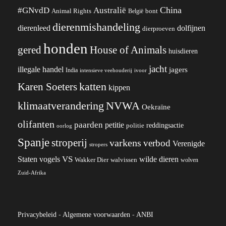
China
#GNvdD
Australië
Animal Rights
België
bont
dierenmishandeling
dierenleed
dolfijnen
dierproeven
honden
gered
House of Animals
huisdieren
jacht
illegale handel
jagers
India
ivoor
intensieve veehouderij
katten
Karen Soeters
kippen
klimaatverandering
NVWA
Oekraïne
olifanten
paarden
petitie
reddingsactie
politie
oorlog
Spanje
stroperij
varkens
verbod
Verenigde
stropers
VS
wilde dieren
Staten
vogels
Wakker Dier
walvissen
wolven
Zuid-Afrika
Privacybeleid
-
Algemene voorwaarden
-
ANBI