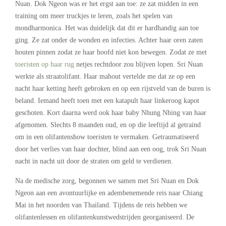
Nuan. Dok Ngeon was er het ergst aan toe: ze zat midden in een
training om meer truckjes te leren, zoals het spelen van
mondharmonica. Het was duidelijk dat dit er hardhandig aan toe
ging. Ze zat onder de wonden en infecties. Achter haar oren zaten
houten pinnen zodat ze haar hoofd niet kon bewegen. Zodat ze met
toeristen op haar rug
netjes rechtdoor zou blijven lopen. Sri Nuan
werkte als straatolifant. Haar mahout vertelde me dat ze op een
nacht haar ketting heeft gebroken en op een rijstveld van de buren is
beland. Iemand heeft toen met een katapult haar linkeroog kapot
geschoten. Kort daarna werd ook haar baby Nhung Nhing van haar
afgenomen. Slechts 8 maanden oud, en op die leeftijd al getraind
om in een olifantenshow toeristen te vermaken. Getraumatiseerd
door het verlies van haar dochter, blind aan een oog, trok Sri Nuan
nacht in nacht uit door de straten om geld te verdienen.
Na de medische zorg, begonnen we samen met Sri Nuan en Dok
Ngeon aan een avontuurlijke en adembenemende reis naar Chiang
Mai in het noorden van Thailand. Tijdens de reis hebben we
olifantenlessen en olifantenkunstwedstrijden georganiseerd. De