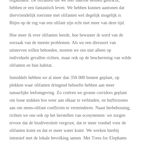
organisatie. De olifanten die we hier naartoe hebben gebracht,
hebben er een fantastisch leven. We hebben kunnen aantonen dat
diervriendelijk toerisme met olifanten wel degelijk mogelijk is.
Ritjes op de rug van een olifant zijn echt niet meer van deze tijd.
Hoe meer ik over olifanten leerde, hoe bewuster ik werd van de
oorzaak van de meeste problemen. Als we een diersoort van
uitsterven willen behoeden, moeten we ons niet alleen op
individuele gevallen richten, maar ook op de bescherming van wilde
olifanten en hun habitat.
Inmiddels hebben we al meer dan 350.000 bomen geplant, op
plekken waar olifanten dringend behoefte hebben aan meer
natuurlijke leefomgeving. Zo creëren we groene corridors geplant
om losse stukken bos weer aan elkaar te verbinden, en bufferzones
aan om mens-olifant conflicten te verminderen. Naast herbebossing,
richten we ons ook op het herstellen van ecosystemen: we zorgen
ervoor dat de biodiversiteit vergroot, dat er meer voedsel voor de
olifanten komt en dat er meer water komt. We werken hierbij
intensief met de lokale bevolking samen. Met Trees for Elephants