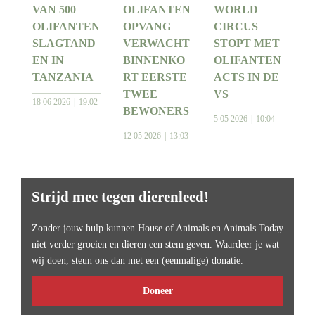
VAN 500
OLIFANTEN
WORLD
OLIFANTEN
OPVANG
CIRCUS
SLAGTAND
VERWACHT
STOPT MET
EN IN
BINNENKO
OLIFANTEN
TANZANIA
RT EERSTE
ACTS IN DE
TWEE
VS
18 06 2026
19:02
BEWONERS
5 05 2026
10:04
12 05 2026
13:03
Strijd mee tegen dierenleed!
Zonder jouw hulp kunnen House of Animals en Animals Today
niet verder groeien en dieren een stem geven. Waardeer je wat
wij doen, steun ons dan met een (eenmalige) donatie.
Doneer