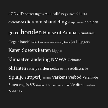
China
#GNvdD
Australië
Animal Rights
België
bont
dierenmishandeling
dierenleed
dolfijnen
dierproeven
honden
gered
House of Animals
huisdieren
jacht
illegale handel
jagers
India
ivoor
intensieve veehouderij
katten
Karen Soeters
kippen
klimaatverandering
NVWA
Oekraïne
olifanten
paarden
petitie
reddingsactie
politie
oorlog
Spanje
stroperij
varkens
verbod
Verenigde
stropers
VS
wilde dieren
Staten
vogels
Wakker Dier
walvissen
wolven
Zuid-Afrika