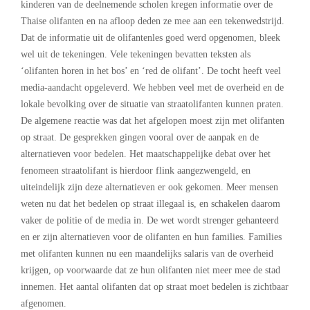
kinderen van de deelnemende scholen kregen informatie over de
Thaise olifanten en na afloop deden ze mee aan een tekenwedstrijd.
Dat de informatie uit de olifantenles goed werd opgenomen, bleek
wel uit de tekeningen. Vele tekeningen bevatten teksten als
‘olifanten horen in het bos’ en ‘red de olifant’. De tocht heeft veel
media-aandacht opgeleverd. We hebben veel met de overheid en de
lokale bevolking over de situatie van straatolifanten kunnen praten.
De algemene reactie was dat het afgelopen moest zijn met olifanten
op straat. De gesprekken gingen vooral over de aanpak en de
alternatieven voor bedelen. Het maatschappelijke debat over het
fenomeen straatolifant is hierdoor flink aangezwengeld, en
uiteindelijk zijn deze alternatieven er ook gekomen. Meer mensen
weten nu dat het bedelen op straat illegaal is, en schakelen daarom
vaker de politie of de media in. De wet wordt strenger gehanteerd
en er zijn alternatieven voor de olifanten en hun families. Families
met olifanten kunnen nu een maandelijks salaris van de overheid
krijgen, op voorwaarde dat ze hun olifanten niet meer mee de stad
innemen. Het aantal olifanten dat op straat moet bedelen is zichtbaar
afgenomen.