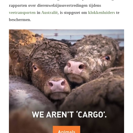
rapporten over dierenwelzijnsovertredingen tijdens
veetransporten
in
Australië
, is stopgezet om
klokkenluiders
te
beschermen.