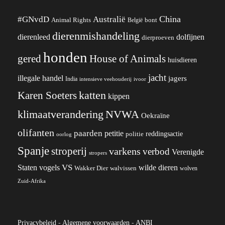
China
#GNvdD
Australië
Animal Rights
België
bont
dierenmishandeling
dierenleed
dolfijnen
dierproeven
honden
gered
House of Animals
huisdieren
jacht
illegale handel
jagers
India
ivoor
intensieve veehouderij
katten
Karen Soeters
kippen
klimaatverandering
NVWA
Oekraïne
olifanten
paarden
petitie
reddingsactie
politie
oorlog
Spanje
stroperij
varkens
verbod
Verenigde
stropers
VS
wilde dieren
Staten
vogels
Wakker Dier
walvissen
wolven
Zuid-Afrika
Privacybeleid
-
Algemene voorwaarden
-
ANBI