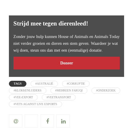
Strijd mee tegen dierenleed!
Zonder jouw hulp kunnen House of Animals en Animals Today
niet verder groeien en dieren een stem geven. Waardeer je wat
wij doen, steun ons dan met een (eenmalige) donatie.
Doneer
TAGS
#AUSTRALIË
#CORRUPTIE
#KLOKKENLUIDERS
#MEHREEN FARUQI
#ONDERZOEK
#VEE-EXPORT
#VEETRANSPORT
#VETS AGAINST LIVE EXPORTS