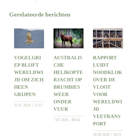
Gerelateerde berichten
VOGELGRI
AUSTRALIS
RAPPORT
EP BLIJFT
CHE
LUIDT
WERELDWI
HELIKOPTE
NOODKLOK
JD OM ZICH
RJACHT OP
OVER DE
HEEN
BRUMBIES
VLOOT
GRIJPEN
WEER
VOOR
ONDER
WERELDWI
21 07 2026
11:15
VUUR
JD
VEETRANS
7 07 2026
09:42
PORT
30 06 2026
10:31