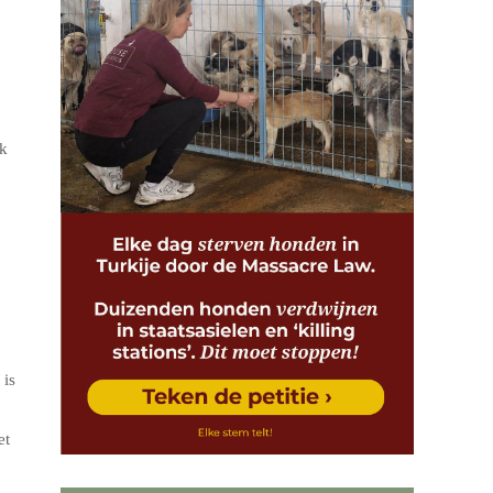
ak
 is
et