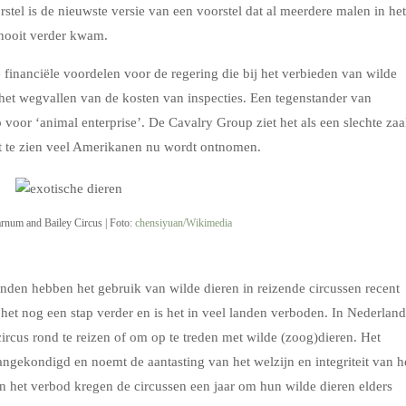
stel is de nieuwste versie van een voorstel dat al meerdere malen in het
 nooit verder kwam.
 financiële voordelen voor de regering die bij het verbieden van wilde
het wegvallen van de kosten van inspecties. Een tegenstander van
oor ‘animal enterprise’. De Cavalry Group ziet het als een slechte za
ht te zien veel Amerikanen nu wordt ontnomen.
arnum and Bailey Circus | Foto:
chensiyuan/Wikimedia
nden hebben het gebruik van wilde dieren in reizende circussen recent
het nog een stap verder en is het in veel landen verboden. In Nederland
rcus rond te reizen of om op te treden met wilde (zoog)dieren. Het
gekondigd en noemt de aantasting van het welzijn en integriteit van h
n het verbod kregen de circussen een jaar om hun wilde dieren elders