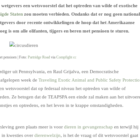
etgevers een wetsvoorstel dat het optreden van wilde of exotische
igde Staten
zou moeten verbieden. Ondanks dat er nog geen nationa
wetgevers door recente ontwikkelingen de hoop dat het Amerikaanse
eg is om alle olifanten, tijgers en beren met pensioen te sturen.
et pensioen | Foto:
Partridge Road
via
Compfight
cc
diger uit Pennsylvania, en Raul Grijalva, een Democratische
n afgelopen week de
Traveling Exotic Animal and Public Safety Protecti
 wetsvoorstel dat op federaal niveau het optreden van wilde of
ieden. Ze betogen dat de TEAPSPA een einde zal maken aan het uitvoer
unstjes en optredens, en het leven in te krappe omstandigheden.
nleving geen plaats meer is voor
dieren in gevangenschap
en terwijl hij
jn in kwesties over
dierenwelzijn
, is het de vraag of dit wetsvoorstel gaat