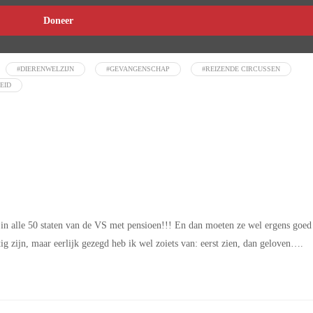
Doneer
#DIERENWELZIJN
#GEVANGENSCHAP
#REIZENDE CIRCUSSEN
EID
en in alle 50 staten van de VS met pensioen!!! En dan moeten ze wel ergens goed
 zijn, maar eerlijk gezegd heb ik wel zoiets van: eerst zien, dan geloven….