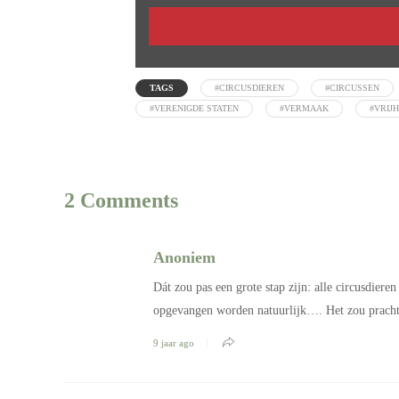
TAGS
#CIRCUSDIEREN
#CIRCUSSEN
#VERENIGDE STATEN
#VERMAAK
#VRIJH
2 Comments
Anoniem
Dát zou pas een grote stap zijn: alle circusdier
opgevangen worden natuurlijk…. Het zou prachtig
9 jaar ago