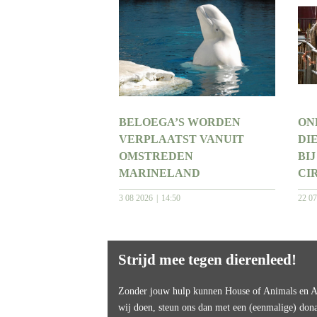
BELOEGA’S WORDEN
ON
VERPLAATST VANUIT
DI
OMSTREDEN
BIJ
MARINELAND
CI
3 08 2026
14:50
22 0
Strijd mee tegen dierenleed!
Zonder jouw hulp kunnen House of Animals en An
wij doen, steun ons dan met een (eenmalige) dona