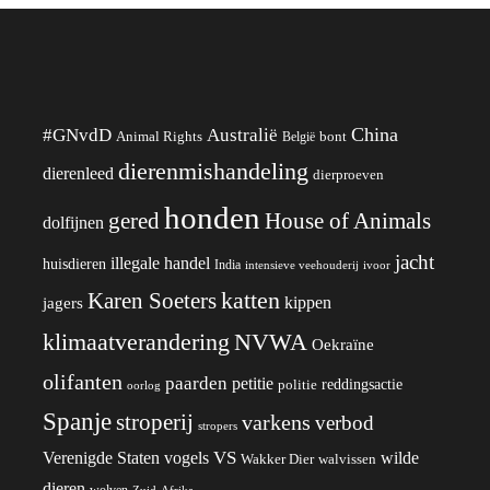
China
#GNvdD
Australië
Animal Rights
België
bont
dierenmishandeling
dierenleed
dierproeven
honden
gered
House of Animals
dolfijnen
jacht
illegale handel
huisdieren
India
ivoor
intensieve veehouderij
katten
Karen Soeters
kippen
jagers
klimaatverandering
NVWA
Oekraïne
olifanten
paarden
petitie
reddingsactie
politie
oorlog
Spanje
stroperij
varkens
verbod
stropers
VS
wilde
Verenigde Staten
vogels
Wakker Dier
walvissen
dieren