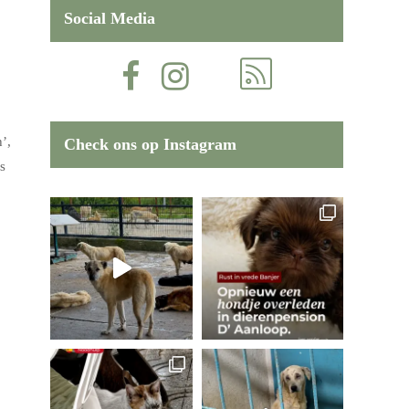
Social Media
’,
Check ons op Instagram
s