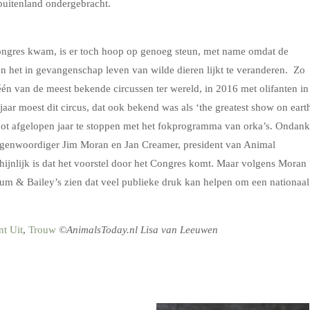
 buitenland ondergebracht.
Congres kwam, is er toch hoop op genoeg steun, met name omdat de
en het in gevangenschap leven van wilde dieren lijkt te veranderen. Zo
één van de meest bekende circussen ter wereld, in 2016 met olifanten in
aar moest dit circus, dat ook bekend was als ‘the greatest show on earth
ot afgelopen jaar te stoppen met het fokprogramma van orka’s. Ondank
egenwoordiger Jim Moran en Jan Creamer, president van Animal
chijnlijk is dat het voorstel door het Congres komt. Maar volgens Moran
num & Bailey’s zien dat veel publieke druk kan helpen om een nationaal
nt Uit
,
Trouw
©AnimalsToday.nl Lisa van Leeuwen