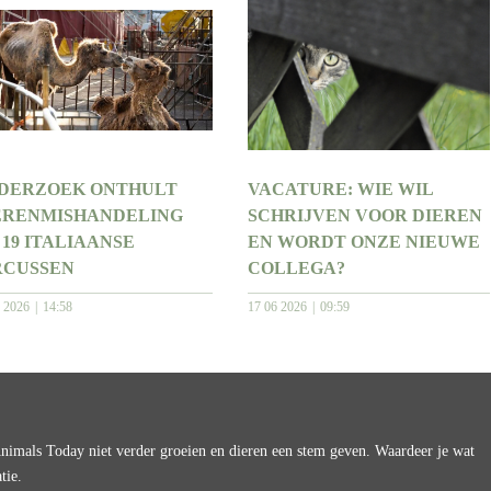
DERZOEK ONTHULT
VACATURE: WIE WIL
ERENMISHANDELING
SCHRIJVEN VOOR DIEREN
 19 ITALIAANSE
EN WORDT ONZE NIEUWE
RCUSSEN
COLLEGA?
7 2026
14:58
17 06 2026
09:59
imals Today niet verder groeien en dieren een stem geven. Waardeer je wat
tie.