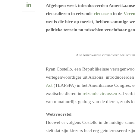
Afgelopen week introduceerden Amerikaanse w
circusdieren in reizende
circussen
in de
Veren
wet is die hier op toeziet, hebben sommige 
politieke terrein nu misschien vruchtbaar geno
Alle Amerikaanse circusdieren wellicht m
Ryan Costello, een Republikeinse vertegenwoor
vertegenwoordiger uit Arizona, introduceerde
Act
(TEAPSPA) in het Amerikaanse Congres: een
exotische dieren in
reizende circussen
zal verb
van onnatuurlijk gedrag van de dieren, zoals k
Wetsvoorstel
Hoewel er volgens Costello in de huidige same
stelt dat zijn kiezers heel erg geïnteresseerd zi