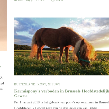
o
D,
ugd
BUITENLAND
,
KORT
,
NIEUWS
en
Kermispony’s verboden in Brussels Hoofdstedelij
Gewest
Per 1 januari 2019 is het gebruik van pony’s op kermissen in Brussel
Hoofdstedelijk Gewest (een van de drie gewesten van België)