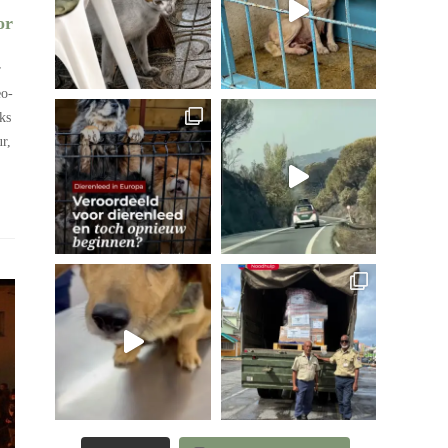
or
r
eo-
ks
r,