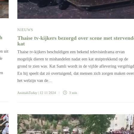
NIEUWS
h
Thaise tv-kijkers bezorgd over scene met stervend
kat
n uit
Thaise tv-kijkers beschuldigen een bekend televisiedrama ervan
de
mogelijk dieren te mishandelen nadat een kat stuiptrekkend op de
grond te zien was. Kat Samli wordt in de vijfde aflevering vergiftigd
en
En hij speelt dat zó overtuigend, dat mensen zich zorgen maken over
het welzijn van de…
AnimalsToday
| 12 11 2024
3 min