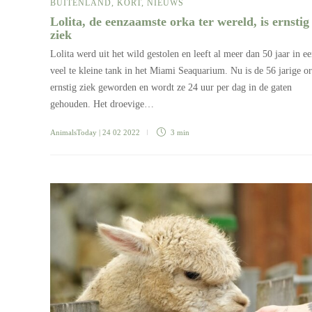
BUITENLAND
,
KORT
,
NIEUWS
Lolita, de eenzaamste orka ter wereld, is ernstig
ziek
Lolita werd uit het wild gestolen en leeft al meer dan 50 jaar in e
veel te kleine tank in het Miami Seaquarium. Nu is de 56 jarige o
ernstig ziek geworden en wordt ze 24 uur per dag in de gaten
gehouden. Het droevige…
AnimalsToday
| 24 02 2022
3 min