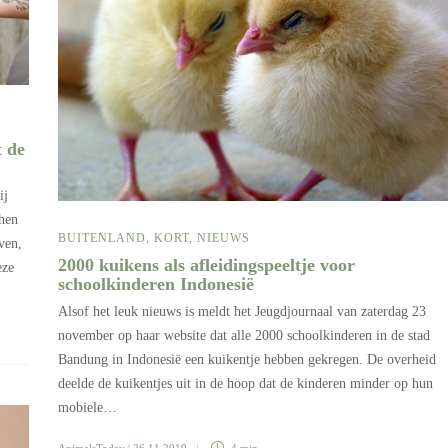
t de
ij
chen
BUITENLAND
,
KORT
,
NIEUWS
ven,
2000 kuikens als afleidingspeeltje voor
eze
schoolkinderen Indonesië
Alsof het leuk nieuws is meldt het Jeugdjournaal van zaterdag 23
november op haar website dat alle 2000 schoolkinderen in de stad
Bandung in Indonesië een kuikentje hebben gekregen. De overheid
deelde de kuikentjes uit in de hoop dat de kinderen minder op hun
mobiele…
AnimalsToday
| 26 11 2019
4 min