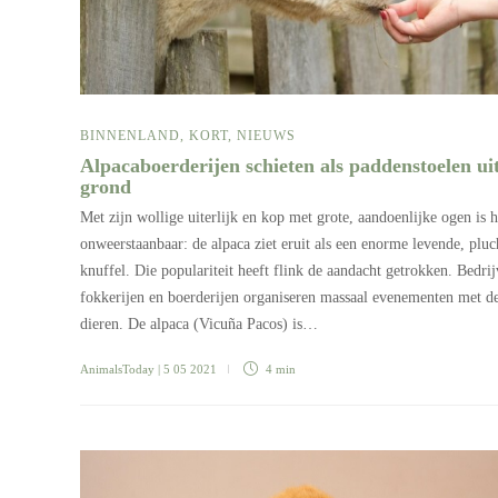
BINNENLAND
,
KORT
,
NIEUWS
Alpacaboerderijen schieten als paddenstoelen ui
grond
Met zijn wollige uiterlijk en kop met grote, aandoenlijke ogen is h
onweerstaanbaar: de alpaca ziet eruit als een enorme levende, plu
knuffel. Die populariteit heeft flink de aandacht getrokken. Bedrij
fokkerijen en boerderijen organiseren massaal evenementen met d
dieren. De alpaca (Vicuña Pacos) is…
AnimalsToday
| 5 05 2021
4 min