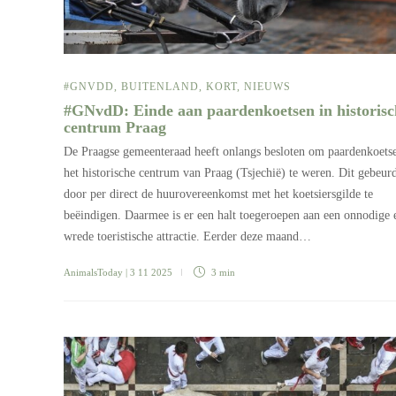
#GNVDD
,
BUITENLAND
,
KORT
,
NIEUWS
#GNvdD: Einde aan paardenkoetsen in historisc
centrum Praag
De Praagse gemeenteraad heeft onlangs besloten om paardenkoetse
het historische centrum van Praag (Tsjechië) te weren. Dit gebeur
door per direct de huurovereenkomst met het koetsiersgilde te
beëindigen. Daarmee is er een halt toegeroepen aan een onnodige 
wrede toeristische attractie. Eerder deze maand…
AnimalsToday
| 3 11 2025
3 min