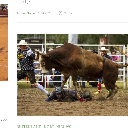
namelijk…
AnimalsToday
| 1 06 2023
2 min
 voor
BUITENLAND
,
KORT
,
NIEUWS