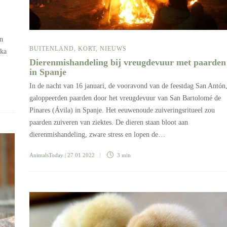
en
BUITENLAND
,
KORT
,
NIEUWS
rka
Dierenmishandeling bij vreugdevuur met paarden
in Spanje
In de nacht van 16 januari, de vooravond van de feestdag San Antón
galoppeerden paarden door het vreugdevuur van San Bartolomé de
Pinares (Ávila) in Spanje. Het eeuwenoude zuiveringsritueel zou
paarden zuiveren van ziektes. De dieren staan bloot aan
dierenmishandeling, zware stress en lopen de…
AnimalsToday
| 27 01 2022
3 min