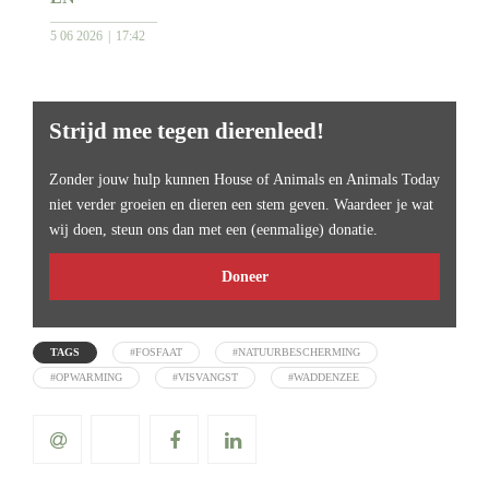
5 06 2026
17:42
Strijd mee tegen dierenleed!
Zonder jouw hulp kunnen House of Animals en Animals Today
niet verder groeien en dieren een stem geven. Waardeer je wat
wij doen, steun ons dan met een (eenmalige) donatie.
Doneer
TAGS
#FOSFAAT
#NATUURBESCHERMING
#OPWARMING
#VISVANGST
#WADDENZEE