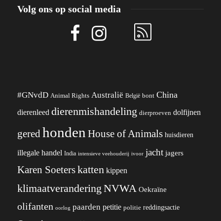
Volg ons op social media
China
#GNvdD
Australië
Animal Rights
België
bont
dierenmishandeling
dierenleed
dolfijnen
dierproeven
honden
gered
House of Animals
huisdieren
jacht
illegale handel
jagers
India
ivoor
intensieve veehouderij
katten
Karen Soeters
kippen
klimaatverandering
NVWA
Oekraïne
olifanten
paarden
petitie
reddingsactie
politie
oorlog