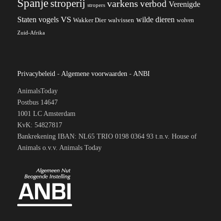
Spanje
stroperij
varkens
verbod
Verenigde
stropers
VS
Staten
vogels
wilde dieren
Wakker Dier
walvissen
wolven
Zuid-Afrika
Privacybeleid
-
Algemene voorwaarden
-
ANBI
AnimalsToday
Postbus 14647
1001 LC Amsterdam
KvK: 54827817
Bankrekening IBAN: NL65 TRIO 0198 0364 93 t.n.v. House of
Animals o.v.v. Animals Today