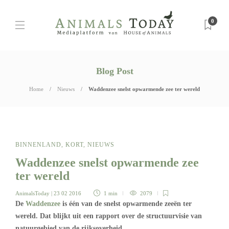
0
Blog Post
Home
Nieuws
Waddenzee snelst opwarmende zee ter wereld
BINNENLAND
,
KORT
,
NIEUWS
Waddenzee snelst opwarmende zee
ter wereld
AnimalsToday
| 23 02 2016
1 min
2079
De
Waddenzee
is één van de snelst opwarmende zeeën ter
wereld. Dat blijkt uit een rapport over de structuurvisie van
natuurgebied van de rijksoverheid.