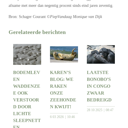
afname met meer dan negentig procent sinds eind jaren zeventig.
Bron: Schager Courant
©PiepVandaag Monique van Dijk
Gerelateerde berichten
BODEMLEV
KAREN’S
LAATSTE
EN
BLOG: WE
BONOBO’S
WADDENZE
RAKEN
IN CONGO
E OOK
ONZE
ZWAAR
VERSTOOR
ZEEHONDE
BEDREIGD
D DOOR
N KWIJT!
28 10 2025
08:47
LICHTE
6 03 2026
10:46
SLEEPNETT
EN