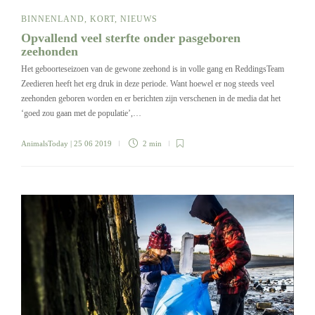
BINNENLAND
,
KORT
,
NIEUWS
Opvallend veel sterfte onder pasgeboren
zeehonden
Het geboorteseizoen van de gewone zeehond is in volle gang en ReddingsTeam
Zeedieren heeft het erg druk in deze periode. Want hoewel er nog steeds veel
zeehonden geboren worden en er berichten zijn verschenen in de media dat het
‘goed zou gaan met de populatie’,…
AnimalsToday
| 25 06 2019
2 min