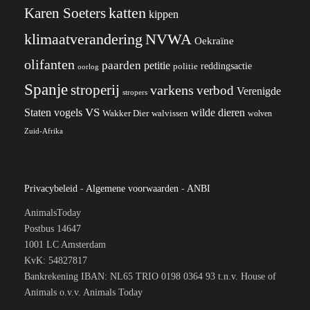
katten
Karen Soeters
kippen
klimaatverandering
NVWA
Oekraïne
olifanten
paarden
petitie
reddingsactie
politie
oorlog
Spanje
stroperij
varkens
verbod
Verenigde
stropers
VS
wilde dieren
Staten
vogels
Wakker Dier
walvissen
wolven
Zuid-Afrika
Privacybeleid
-
Algemene voorwaarden
-
ANBI
AnimalsToday
Postbus 14647
1001 LC Amsterdam
KvK: 54827817
Bankrekening IBAN: NL65 TRIO 0198 0364 93 t.n.v. House of
Animals o.v.v. Animals Today