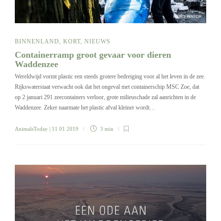
BINNENLAND
,
KORT
,
NIEUWS
Containerramp groot gevaar voor dieren
Waddenzee
Wereldwijd vormt plastic een steeds grotere bedreiging voor al het leven in de zee.
Rijkswaterstaat verwacht ook dat het ongeval met containerschip MSC Zoe, dat
op 2 januari 291 zeecontainers verloor, grote milieuschade zal aanrichten in de
Waddenzee. Zeker naarmate het plastic afval kleiner wordt…
AnimalsToday
| 11 01 2019
3 min