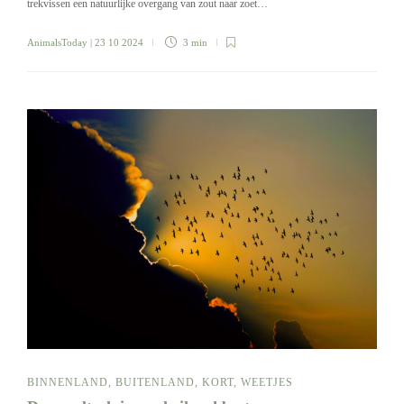
trekvissen een natuurlijke overgang van zout naar zoet…
AnimalsToday
| 23 10 2024
3 min
BINNENLAND
,
BUITENLAND
,
KORT
,
WEETJES