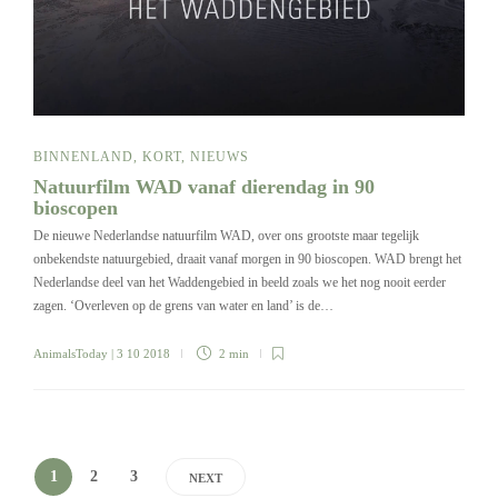
BINNENLAND
,
KORT
,
NIEUWS
Natuurfilm WAD vanaf dierendag in 90
bioscopen
De nieuwe Nederlandse natuurfilm WAD, over ons grootste maar tegelijk
onbekendste natuurgebied, draait vanaf morgen in 90 bioscopen. WAD brengt het
Nederlandse deel van het Waddengebied in beeld zoals we het nog nooit eerder
zagen. ‘Overleven op de grens van water en land’ is de…
AnimalsToday
| 3 10 2018
2 min
1
2
3
NEXT