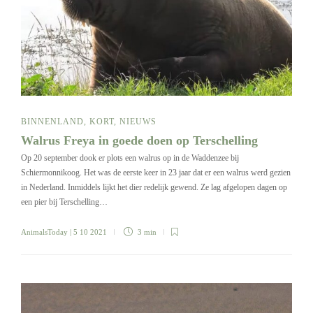
BINNENLAND
,
KORT
,
NIEUWS
Walrus Freya in goede doen op Terschelling
Op 20 september dook er plots een walrus op in de Waddenzee bij
Schiermonnikoog. Het was de eerste keer in 23 jaar dat er een walrus werd gezien
in Nederland. Inmiddels lijkt het dier redelijk gewend. Ze lag afgelopen dagen op
een pier bij Terschelling…
AnimalsToday
| 5 10 2021
3 min