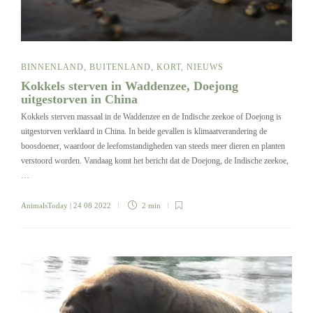
BINNENLAND
,
BUITENLAND
,
KORT
,
NIEUWS
Kokkels sterven in Waddenzee, Doejong
uitgestorven in China
Kokkels sterven massaal in de Waddenzee en de Indische zeekoe of Doejong is
uitgestorven verklaard in China. In beide gevallen is klimaatverandering de
boosdoener, waardoor de leefomstandigheden van steeds meer dieren en planten
verstoord worden. Vandaag komt het bericht dat de Doejong, de Indische zeekoe,
…
AnimalsToday
| 24 08 2022
2 min