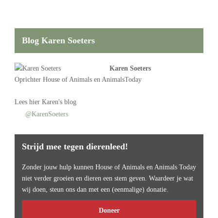
Blog Karen Soeters
Karen Soeters
Oprichter
House of Animals
en AnimalsToday
Lees
hier Karen's blog
@KarenSoeters
Strijd mee tegen dierenleed!
Zonder jouw hulp kunnen House of Animals en Animals Today
niet verder groeien en dieren een stem geven. Waardeer je wat
wij doen, steun ons dan met een (eenmalige) donatie.
Doneer