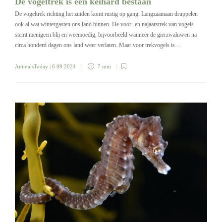
De vogeltrek is een keihard bestaan
De vogeltrek richting het zuiden komt rustig op gang. Langzaamaan druppelen
ook al wat wintergasten ons land binnen. De voor- en najaarstrek van vogels
stemt menigeen blij en weemoedig, bijvoorbeeld wanneer de gierzwaluwen na
circa honderd dagen ons land weer verlaten. Maar voor trekvogels is…
AnimalsToday
| 6 09 2024
7 min