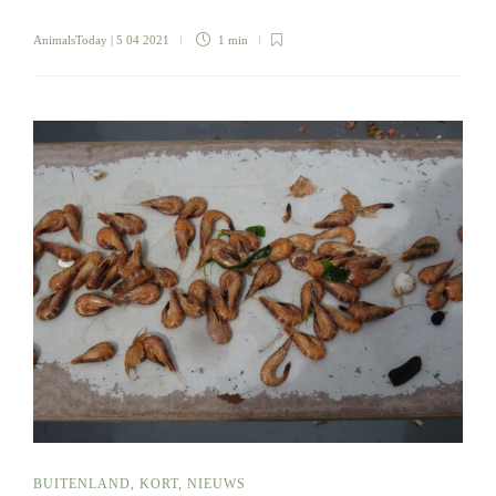
AnimalsToday
| 5 04 2021
1 min
BUITENLAND
,
KORT
,
NIEUWS