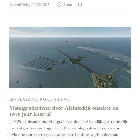
AnimalsToday
| 29 09 2025
4 min
BINNENLAND
,
KORT
,
NIEUWS
Vismigratierivier door Afsluitdijk onzeker en
twee jaar later af
In 2025 had de ambitieuze vismigratierivier door de Afsluitdijk klaar moeten zijn,
maar dat gaat twee jaar langer duren. Hierdoor stijgen de kosten en dat kan
invloed hebben op het oorspronkelijke plan. De vispassage is bedoeld om