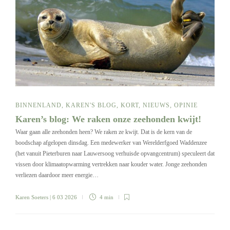
BINNENLAND
,
KAREN'S BLOG
,
KORT
,
NIEUWS
,
OPINIE
Karen’s blog: We raken onze zeehonden kwijt!
Waar gaan alle zeehonden heen? We raken ze kwijt. Dat is de kern van de
boodschap afgelopen dinsdag. Een medewerker van Werelderfgoed Waddenzee
(het vanuit Pieterburen naar Lauwersoog verhuisde opvangcentrum) speculeert dat
vissen door klimaatopwarming vertrekken naar kouder water. Jonge zeehonden
verliezen daardoor meer energie…
Karen Soeters
| 6 03 2026
4 min