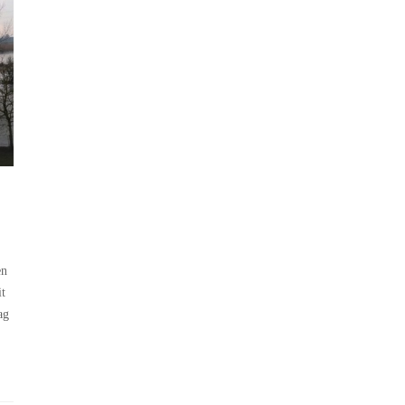
en
it
ag