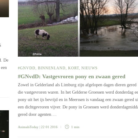
S
d. De
 een
#GNVDD
,
BINNENLAND
,
KORT
,
NIEUWS
#GNvdD: Vastgevroren pony en zwaan gered
Zowel in Gelderland als Limburg zijn afgelopen dagen dieren gered
die vastgevroren waren. In het Gelderse Groessen werd donderdag e
pony uit het ijs bevrijd en in Meerssen is vandaag een zwaan gered u
een dichtgevroren vijver. De pony in Groessen werd donderdagmidd
gered door agenten….
AnimalsToday
| 22 01 2016
1 min