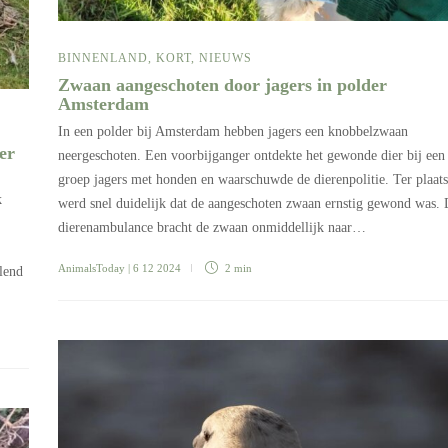
BINNENLAND
,
KORT
,
NIEUWS
Zwaan aangeschoten door jagers in polder
Amsterdam
In een polder bij Amsterdam hebben jagers een knobbelzwaan
er
neergeschoten. Een voorbijganger ontdekte het gewonde dier bij een
groep jagers met honden en waarschuwde de dierenpolitie. Ter plaat
k
werd snel duidelijk dat de aangeschoten zwaan ernstig gewond was.
dierenambulance bracht de zwaan onmiddellijk naar…
AnimalsToday
| 6 12 2024
2 min
lend