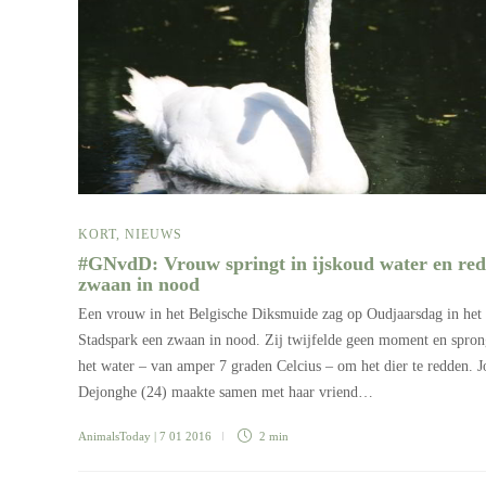
KORT
,
NIEUWS
#GNvdD: Vrouw springt in ijskoud water en red
zwaan in nood
Een vrouw in het Belgische Diksmuide zag op Oudjaarsdag in het
Stadspark een zwaan in nood. Zij twijfelde geen moment en spron
het water – van amper 7 graden Celcius – om het dier te redden. J
Dejonghe (24) maakte samen met haar vriend…
AnimalsToday
| 7 01 2016
2 min