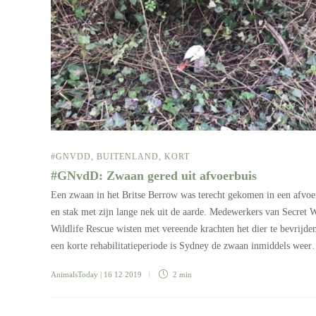
#GNVDD
,
BUITENLAND
,
KORT
#GNvdD: Zwaan gered uit afvoerbuis
Een zwaan in het Britse Berrow was terecht gekomen in een afvoe
en stak met zijn lange nek uit de aarde. Medewerkers van Secret 
Wildlife Rescue wisten met vereende krachten het dier te bevrijde
een korte rehabilitatieperiode is Sydney de zwaan inmiddels wee
AnimalsToday
| 16 12 2019
2 min