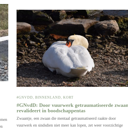
#GNVDD
,
BINNENLAND
,
KORT
#GNvdD: Door vuurwerk getraumatiseerde zwaa
revalideert in boodschappentas
Zwaantje, een zwaan die mentaal getraumatiseerd raakte door
nomen
vuurwerk en sindsdien niet meer kan lopen, zet weer voorzichtige
en