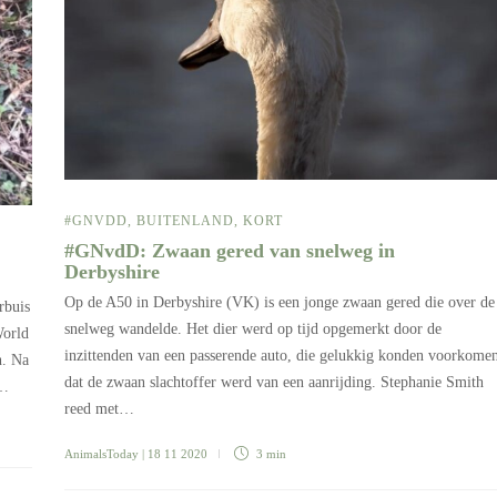
#GNVDD
,
BUITENLAND
,
KORT
#GNvdD: Zwaan gered van snelweg in
Derbyshire
Op de A50 in Derbyshire (VK) is een jonge zwaan gered die over de
rbuis
snelweg wandelde. Het dier werd op tijd opgemerkt door de
World
inzittenden van een passerende auto, die gelukkig konden voorkome
n. Na
dat de zwaan slachtoffer werd van een aanrijding. Stephanie Smith
r…
reed met…
AnimalsToday
| 18 11 2020
3 min