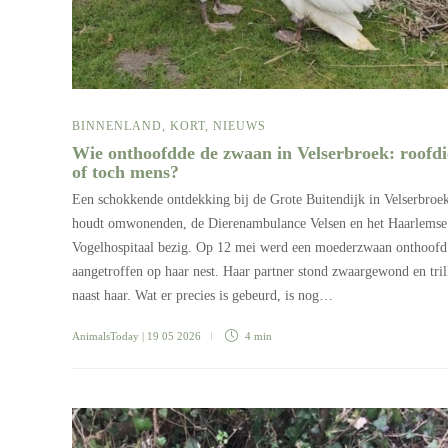
BINNENLAND
,
KORT
,
NIEUWS
Wie onthoofdde de zwaan in Velserbroek: roofdi
of toch mens?
Een schokkende ontdekking bij de Grote Buitendijk in Velserbroe
houdt omwonenden, de Dierenambulance Velsen en het Haarlemse
Vogelhospitaal bezig. Op 12 mei werd een moederzwaan onthoofd
aangetroffen op haar nest. Haar partner stond zwaargewond en tril
naast haar. Wat er precies is gebeurd, is nog…
AnimalsToday
| 19 05 2026
4 min