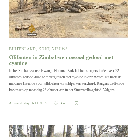
BUITENLAND
,
KORT
,
NIEUWS
Olifanten in Zimbabwe massaal gedood met
cyanide
In het Zimbabwaanse Hwange National Park hebben stropers in één keer 22
olifanten gedood door ze te vergiftigen met cyanide in drinkwater. Dit heeft de
nationale instantie voor wildbeheer en wildparken verklaard. Rangers troffen de
karkassen op maandag 26 oktober aan in het Sinamatella-gebied. Volgens…
AnimalsToday
| 6 11 2015
3 min