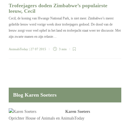
Trofeejagers doden Zimbabwe’s populairste
leeuw, Cecil
Cecil, de koning van Hwange National Park, is niet meer. Zimbabwe’s meest
geliefde leeuw werd vorige week door trofeejagers gedood. De dood van de
leeuw zorgt voor veel ophef in het land en trofeejacht staat weer ter discussie. Met
zijn zwarte manen en zijn relaxte…
AnimalsToday
| 27 07 2015
3 min
Blog Karen Soeters
Karen Soeters
Oprichter
House of Animals
en AnimalsToday