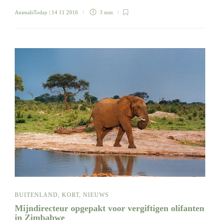
AnimalsToday
| 14 11 2016
3 min
BUITENLAND
,
KORT
,
NIEUWS
Mijndirecteur opgepakt voor vergiftigen olifanten
in Zimbabwe