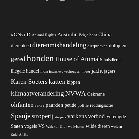
China
#GNvdD
Australië
Animal Rights
België
bont
dierenmishandeling
dierenleed
dolfijnen
dierproeven
honden
gered
House of Animals
huisdieren
jacht
illegale handel
jagers
India
ivoor
intensieve veehouderij
katten
Karen Soeters
kippen
klimaatverandering
NVWA
Oekraïne
olifanten
paarden
petitie
reddingsactie
politie
oorlog
Spanje
stroperij
varkens
verbod
Verenigde
stropers
VS
wilde dieren
Staten
vogels
Wakker Dier
walvissen
wolven
Zuid-Afrika