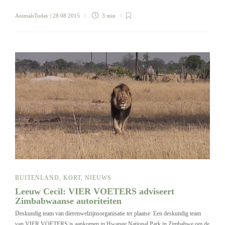
AnimalsToday
| 28 08 2015
3 min
BUITENLAND
,
KORT
,
NIEUWS
Leeuw Cecil: VIER VOETERS adviseert
Zimbabwaanse autoriteiten
Deskundig team van dierenwelzijnsorganisatie ter plaatse Een deskundig team
van VIER VOETERS is aankomen in Hwange National Park in Zimbabwe om de