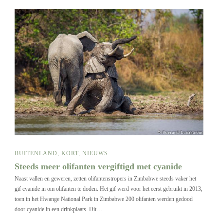
BUITENLAND
,
KORT
,
NIEUWS
Steeds meer olifanten vergiftigd met cyanide
Naast vallen en geweren, zetten olifantenstropers in Zimbabwe steeds vaker het
gif cyanide in om olifanten te doden. Het gif werd voor het eerst gebruikt in 2013,
toen in het Hwange National Park in Zimbabwe 200 olifanten werden gedood
door cyanide in een drinkplaats. Dit…