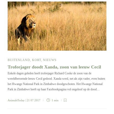
BUITENLAND
,
KORT
,
NIEUWS
Trofeejager doodt Xanda, zoon van leeuw Cecil
Enkele dagen geleden heeft trofeejager Richard Cooke de zoon van de
wereldberoemde leeuw Cecil gedood. Xanda werd, net als zijn vader, even buiten
het Hwange National Park in Zimbabwe doodgeschoten. Het Hwange National
Park in Zimbabwe heeft op haar Facebookpagina vol ongeloof op de dood…
AnimalsToday
| 21 07 2017
1 min