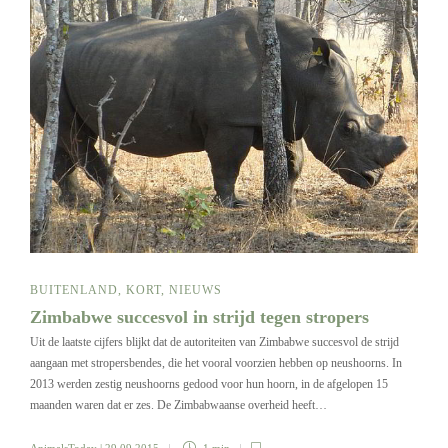
BUITENLAND
,
KORT
,
NIEUWS
Zimbabwe succesvol in strijd tegen stropers
Uit de laatste cijfers blijkt dat de autoriteiten van Zimbabwe succesvol de strijd
aangaan met stropersbendes, die het vooral voorzien hebben op neushoorns. In
2013 werden zestig neushoorns gedood voor hun hoorn, in de afgelopen 15
maanden waren dat er zes. De Zimbabwaanse overheid heeft…
AnimalsToday
| 29 09 2015
1 min