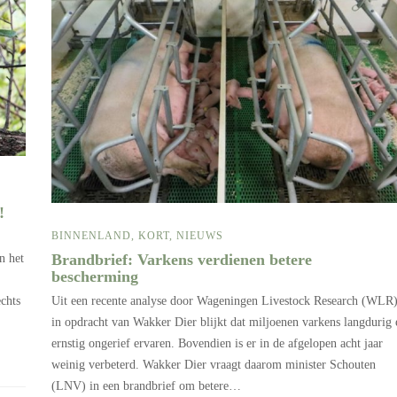
n!
BINNENLAND
,
KORT
,
NIEUWS
Brandbrief: Varkens verdienen betere
n het
bescherming
Uit een recente analyse door Wageningen Livestock Research (WLR
echts
in opdracht van Wakker Dier blijkt dat miljoenen varkens langdurig 
ernstig ongerief ervaren. Bovendien is er in de afgelopen acht jaar
weinig verbeterd. Wakker Dier vraagt daarom minister Schouten
(LNV) in een brandbrief om betere…