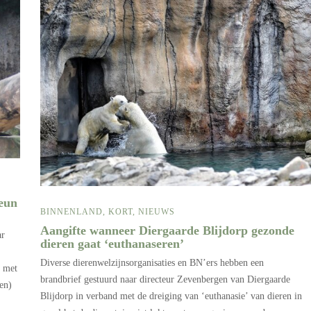
teun
BINNENLAND
,
KORT
,
NIEUWS
Aangifte wanneer Diergaarde Blijdorp gezonde
ar
dieren gaat ‘euthanaseren’
Diverse dierenwelzijnsorganisaties en BN’ers hebben een
d met
brandbrief gestuurd naar directeur Zevenbergen van Diergaarde
en)
Blijdorp in verband met de dreiging van ‘euthanasie’ van dieren in