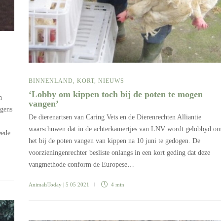
BINNENLAND
,
KORT
,
NIEUWS
‘Lobby om kippen toch bij de poten te mogen
n
vangen’
lgens
De dierenartsen van Caring Vets en de Dierenrechten Alliantie
waarschuwen dat in de achterkamertjes van LNV wordt gelobbyd o
eede
het bij de poten vangen van kippen na 10 juni te gedogen. De
voorzieningenrechter besliste onlangs in een kort geding dat deze
vangmethode conform de Europese…
AnimalsToday
| 5 05 2021
4 min