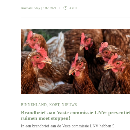
AnimalsToday
| 5 02 2021
4 min
BINNENLAND
,
KORT
,
NIEUWS
Brandbrief aan Vaste commissie LNV: preventie
ruimen moet stoppen!
In een brandbrief aan de Vaste commissie LNV hebben 5