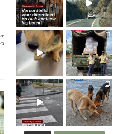
ier
 om
r