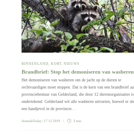
BINNENLAND
,
KORT
,
NIEUWS
Brandbrief: Stop het demoniseren van wasbere
Het demoniseren van wasberen om de jacht op de dieren te
rechtvaardigen moet stoppen. Dat is de kern van een brandbrief aa
provinciebestuur van Gelderland, die door 12 dierenorganisaties is
ondertekend. Gelderland wil alle wasberen uitroeien, hoewel er sl
een handjevol in de provincie…
AnimalsToday
| 17 12 2019
3 min