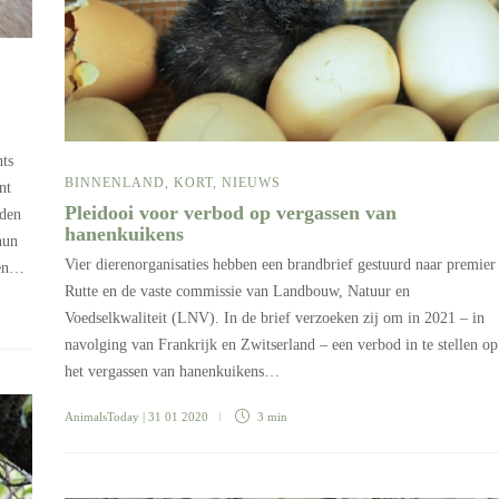
ts
BINNENLAND
,
KORT
,
NIEUWS
nt
Pleidooi voor verbod op vergassen van
iden
hanenkuikens
hun
Vier dierenorganisaties hebben een brandbrief gestuurd naar premier
ren…
Rutte en de vaste commissie van Landbouw, Natuur en
Voedselkwaliteit (LNV). In de brief verzoeken zij om in 2021 – in
navolging van Frankrijk en Zwitserland – een verbod in te stellen op
het vergassen van hanenkuikens…
AnimalsToday
| 31 01 2020
3 min