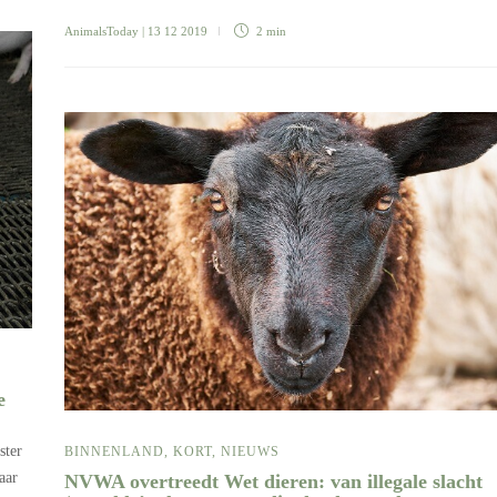
AnimalsToday
| 13 12 2019
2 min
e
ster
BINNENLAND
,
KORT
,
NIEUWS
aar
NVWA overtreedt Wet dieren: van illegale slacht