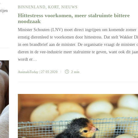
p
BINNENLAND
,
KORT
,
NIEUWS
rijen
Hittestress voorkomen, meer stalruimte bittere
noodzaak
Minister Schouten (LNV) moet direct ingrijpen om komende zomer
ernstig dierenleed te voorkomen door hittestress. Dat stelt Wakker D
in een brandbrief aan de minister. De organisatie vraagt de minister
dieren in de vee-industrie meer stalruimte te geven, want ook dit jaa
wordt er…
AnimalsToday
| 27 05 2020
2 min