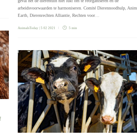
geval het de dierentuin niet lukt om te reorganiseren en de
arbeidsvoorwaarden te harmoniseren. Comité Dierennoodhulp, Anim
Earth, Dierenrechten Alliantie, Rechten voor…
AnimalsToday
| 5 02 2021
5 min
f