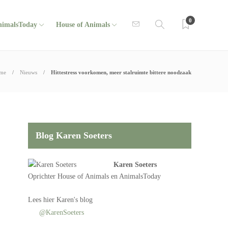
0
nimalsToday
House of Animals
me
Nieuws
Hittestress voorkomen, meer stalruimte bittere noodzaak
Blog Karen Soeters
Karen Soeters
Oprichter
House of Animals
en AnimalsToday
Lees
hier Karen's blog
@KarenSoeters