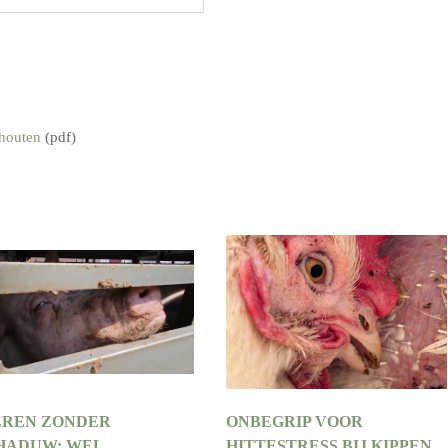
chouten
(pdf)
EREN ZONDER
ONBEGRIP VOOR
HADUW: WEL
HITTESTRESS BIJ KIPPEN