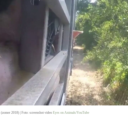
on (zomer 2018) | Foto: screenshot video
Eyes on Animals/YouTube