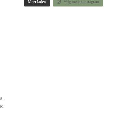
Meer laden
Volg ons op Instagram
t,
id