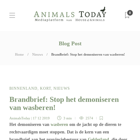
0
Blog Post
Home
Nieuws
Brandbrief: Stop het demoniseren van wasberen!
BINNENLAND
,
KORT
,
NIEUWS
Brandbrief: Stop het demoniseren
van wasberen!
AnimalsToday
| 17 12 2019
3 min
2574
Het demoniseren van
wasberen
om de jacht op de dieren te
rechtvaardigen moet stoppen. Dat is de kern van een
brandbrief aan het provinciebestuur van
Gelderland
, die door