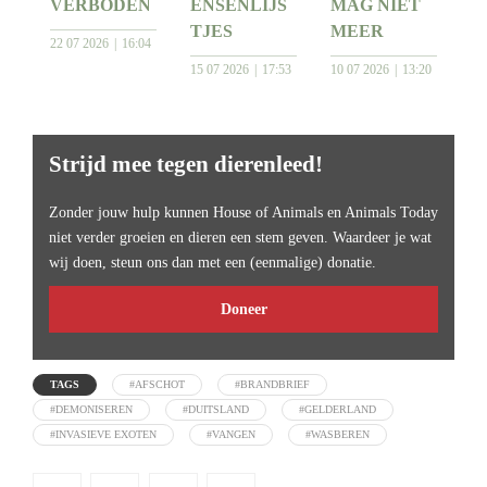
VERBODEN
ENSENLIJS
MAG NIET
TJES
MEER
22 07 2026
16:04
15 07 2026
17:53
10 07 2026
13:20
Strijd mee tegen dierenleed!
Zonder jouw hulp kunnen House of Animals en Animals Today
niet verder groeien en dieren een stem geven. Waardeer je wat
wij doen, steun ons dan met een (eenmalige) donatie.
Doneer
TAGS
#AFSCHOT
#BRANDBRIEF
#DEMONISEREN
#DUITSLAND
#GELDERLAND
#INVASIEVE EXOTEN
#VANGEN
#WASBEREN