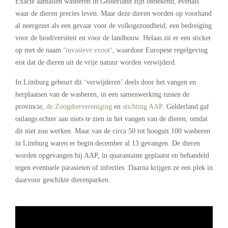
Exacte aantallen wasberen in Gelderland zijn onbekend, evenals
waar de dieren precies leven. Maar deze dieren worden op voorhand
al neergezet als een gevaar voor de volksgezondheid, een bedreiging
voor de biodiversiteit en voor de landbouw. Helaas zit er een sticker
op met de naam ‘
invasieve exoot
‘, waardoor Europese regelgeving
eist dat de dieren uit de vrije natuur worden verwijderd.
In Limburg gebeurt dit ‘verwijderen’ deels door het vangen en
herplaatsen van de wasberen, in een samenwerking tussen de
provincie,
de Zoogdiervereniging
en
stichting AAP
. Gelderland gaf
onlangs echter aan niets te zien in het vangen van de dieren, omdat
dit niet zou werken. Maar van de circa 50 tot hooguit 100 wasberen
in Limburg waren er begin december al 13 gevangen. De dieren
worden opgevangen bij AAP, in quarantaine geplaatst en behandeld
tegen eventuele parasieten of infecties. Daarna krijgen ze een plek in
daarvoor geschikte dierenparken.
.