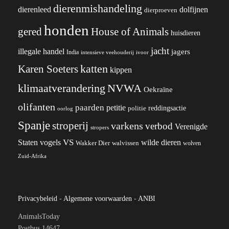
dierenmishandeling
dierenleed
dolfijnen
dierproeven
honden
gered
House of Animals
huisdieren
jacht
illegale handel
jagers
India
ivoor
intensieve veehouderij
katten
Karen Soeters
kippen
klimaatverandering
NVWA
Oekraïne
olifanten
paarden
petitie
reddingsactie
politie
oorlog
Spanje
stroperij
varkens
verbod
Verenigde
stropers
VS
wilde dieren
Staten
vogels
Wakker Dier
walvissen
wolven
Zuid-Afrika
Privacybeleid
-
Algemene voorwaarden
-
ANBI
AnimalsToday
Postbus 14647