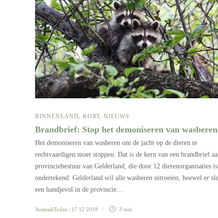
BINNENLAND
,
KORT
,
NIEUWS
Brandbrief: Stop het demoniseren van wasbere
Het demoniseren van wasberen om de jacht op de dieren te
rechtvaardigen moet stoppen. Dat is de kern van een brandbrief aa
provinciebestuur van Gelderland, die door 12 dierenorganisaties is
ondertekend. Gelderland wil alle wasberen uitroeien, hoewel er sl
een handjevol in de provincie…
AnimalsToday
| 17 12 2019
3 min