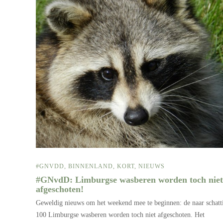
#GNVDD
,
BINNENLAND
,
KORT
,
NIEUWS
#GNvdD: Limburgse wasberen worden toch niet
afgeschoten!
Geweldig nieuws om het weekend mee te beginnen: de naar schatt
100 Limburgse wasberen worden toch niet afgeschoten. Het