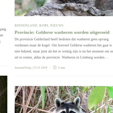
BINNENLAND
,
KORT
,
NIEUWS
ngang
Provincie: Gelderse wasberen worden uitgeroeid
aan
De provincie Gelderland heeft besloten dat wasberen geen opvang
g
verdienen maar de kogel. Om hoeveel Gelderse wasberen het gaat is
niet bekend, maar juist als het er weinig zijn is nu het moment om z
uit te roeien, aldus de provincie. Wasberen in Limburg worden…
AnimalsToday
| 13 11 2019
2 min