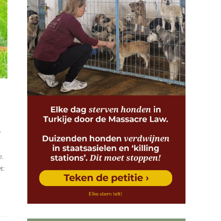
r
e.
t: