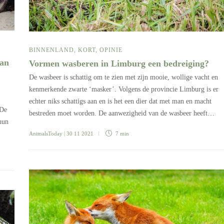
BINNENLAND
,
KORT
,
OPINIE
dan
Vormen wasberen in Limburg een bedreiging?
De wasbeer is schattig om te zien met zijn mooie, wollige vacht en
kenmerkende zwarte ‘masker’. Volgens de provincie Limburg is er
echter niks schattigs aan en is het een dier dat met man en macht
 De
bestreden moet worden. De aanwezigheid van de wasbeer heeft…
 hun
AnimalsToday
| 30 11 2021
7 min