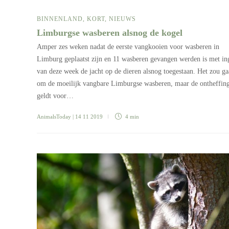
BINNENLAND
,
KORT
,
NIEUWS
Limburgse wasberen alsnog de kogel
Amper zes weken nadat de eerste vangkooien voor wasberen in
Limburg geplaatst zijn en 11 wasberen gevangen werden is met i
van deze week de jacht op de dieren alsnog toegestaan. Het zou g
om de moeilijk vangbare Limburgse wasberen, maar de ontheffin
geldt voor…
AnimalsToday
| 14 11 2019
4 min