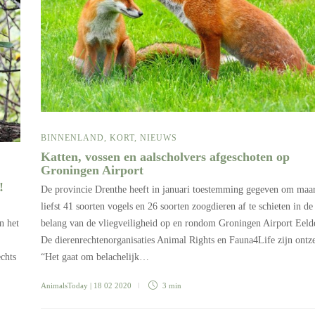
BINNENLAND
,
KORT
,
NIEUWS
Katten, vossen en aalscholvers afgeschoten op
Groningen Airport
n!
De provincie Drenthe heeft in januari toestemming gegeven om maa
liefst 41 soorten vogels en 26 soorten zoogdieren af te schieten in de
n het
belang van de vliegveiligheid op en rondom Groningen Airport Eeld
De dierenrechtenorganisaties Animal Rights en Fauna4Life zijn ontze
echts
“Het gaat om belachelijk…
AnimalsToday
| 18 02 2020
3 min