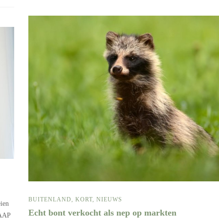
s
BUITENLAND
,
KORT
,
NIEUWS
eien
Echt bont verkocht als nep op markten
 AAP