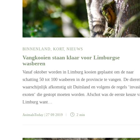
BINNENLAND
,
KORT
,
NIEUWS
Vangkooien staan klaar voor Limburgse
wasberen
Vanaf oktober worden in Limburg kooien geplaatst om de naar
schatting 50 tot 100 wasberen in de provincie te vangen. De dieren
waarschijnlijk afkomstig uit Duitsland en volgens de regels ‘invas
exoten‘ die gestopt moeten worden. Afschot was de eerste keuze v
Limburg want…
AnimalsToday
| 27 09 2019
2 min