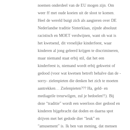
noemen onderdeel van de EU mogen zijn. Om
weer ff met oude koeien uit de sloot te komen.
Heel de wereld buigt zich als aasgieren over DE
Nederlandse traditie Sinterklaas, zijnde absoluut
racistisch en MOET verdwijnen, want oh wat is
het kwetsend, dit vreselijke kinderfeest, waar
kinderen al jong geleerd krijgen te discrimineren,
maar niemand staat erbij stil, dat het een
kinderfeest is, niemand wordt erbij gekwetst of
gedood (voor wat kwetsen betreft behalve dan de -
sorry- zielenpieten die denken het zich te moeten
aantrekken… Zielenpieten??? Ha, geld- en
mediageile treurwilgen, zul je bedoelen!!). Bij
deze “traditie” wordt een weerloos dier gedood en
kinderen bijgebracht dat doden en daarna spot
drijven met het gedode dier “leuk” en
“amusement” is. Ik ben van mening, dat mensen