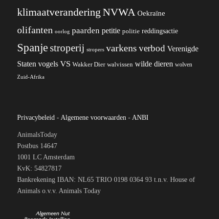
klimaatverandering
NVWA
Oekraïne
olifanten
paarden
petitie
reddingsactie
politie
oorlog
Spanje
stroperij
varkens
verbod
Verenigde
stropers
VS
wilde dieren
Staten
vogels
Wakker Dier
walvissen
wolven
Zuid-Afrika
Privacybeleid
-
Algemene voorwaarden
-
ANBI
AnimalsToday
Postbus 14647
1001 LC Amsterdam
KvK: 54827817
Bankrekening IBAN: NL65 TRIO 0198 0364 93 t.n.v. House of
Animals o.v.v. Animals Today