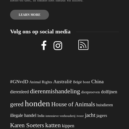
mens en dier, in balans met natuur en milieu.
LEARN MORE
Volg ons op social media
China
#GNvdD
Australië
Animal Rights
België
bont
dierenmishandeling
dierenleed
dolfijnen
dierproeven
honden
gered
House of Animals
huisdieren
jacht
illegale handel
jagers
India
ivoor
intensieve veehouderij
katten
Karen Soeters
kippen