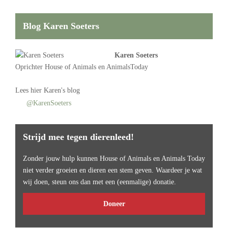
Blog Karen Soeters
Karen Soeters
Oprichter
House of Animals
en AnimalsToday
Lees
hier Karen's blog
@KarenSoeters
Strijd mee tegen dierenleed!
Zonder jouw hulp kunnen House of Animals en Animals Today
niet verder groeien en dieren een stem geven. Waardeer je wat
wij doen, steun ons dan met een (eenmalige) donatie.
Doneer