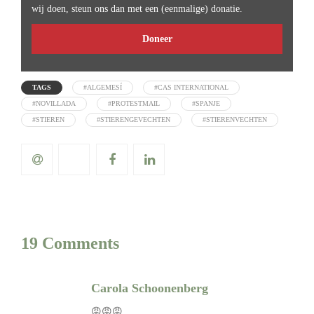
wij doen, steun ons dan met een (eenmalige) donatie.
Doneer
TAGS
#ALGEMESÍ
#CAS INTERNATIONAL
#NOVILLADA
#PROTESTMAIL
#SPANJE
#STIEREN
#STIERENGEVECHTEN
#STIERENVECHTEN
19 Comments
Carola Schoonenberg
😡😡😡