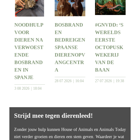
NOODHULP
BOSBRAND
#GNVDD: ‘S
VOOR
EN
WERELDS
DIEREN NA
BEDREIGEN
EERSTE
VERWOEST
SPAANSE
OCTOPUSK
ENDE
DIERENOPV
WEKERIJ
BOSBRAND
ANGCENTR
VAN DE
EN IN
A
BAAN
SPANJE
28 07 2026
16:04
27 07 2026
19:38
3 08 2026
18:04
Strijd mee tegen dierenleed!
Zonder jouw hulp kunnen House of Animals en Animals Today
niet verder groeien en dieren een stem geven. Waardeer je wat