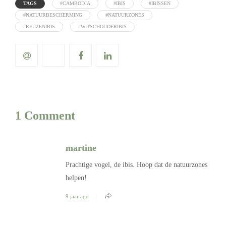
TAGS
#CAMBODJA
#IBIS
#IBISSEN
#NATUURBESCHERMING
#NATUURZONES
#REUZENIBIS
#WITSCHOUDERIBIS
1 Comment
martine
Prachtige vogel, de ibis. Hoop dat de natuurzones
helpen!
9 jaar ago