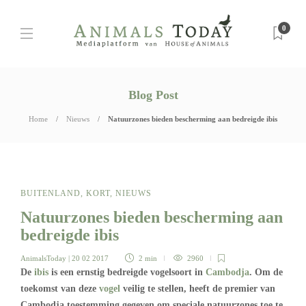
0
Blog Post
Home
Nieuws
Natuurzones bieden bescherming aan bedreigde ibis
BUITENLAND
,
KORT
,
NIEUWS
Natuurzones bieden bescherming aan
bedreigde ibis
AnimalsToday
| 20 02 2017
2 min
2960
De
ibis
is een ernstig bedreigde vogelsoort in
Cambodja
. Om de
toekomst van deze
vogel
veilig te stellen, heeft de premier van
Cambodja toestemming gegeven om speciale natuurzones toe te