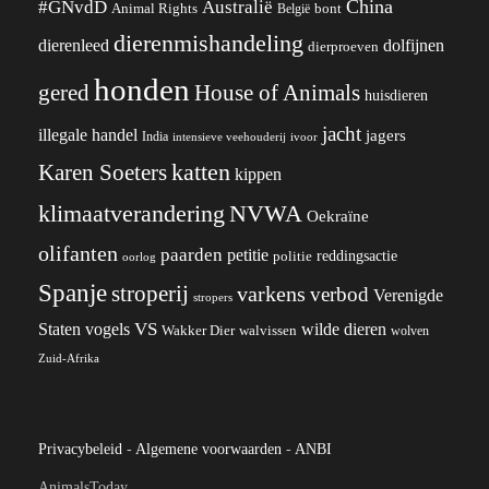
China
#GNvdD
Australië
Animal Rights
België
bont
dierenmishandeling
dierenleed
dolfijnen
dierproeven
honden
gered
House of Animals
huisdieren
jacht
illegale handel
jagers
India
ivoor
intensieve veehouderij
katten
Karen Soeters
kippen
klimaatverandering
NVWA
Oekraïne
olifanten
paarden
petitie
reddingsactie
politie
oorlog
Spanje
stroperij
varkens
verbod
Verenigde
stropers
VS
wilde dieren
Staten
vogels
Wakker Dier
walvissen
wolven
Zuid-Afrika
Privacybeleid
-
Algemene voorwaarden
-
ANBI
AnimalsToday