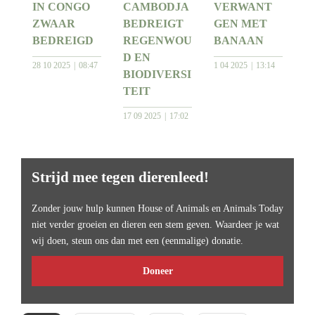
IN CONGO
CAMBODJA
VERWANT
ZWAAR
BEDREIGT
GEN MET
BEDREIGD
REGENWOU
BANAAN
D EN
28 10 2025
08:47
1 04 2025
13:14
BIODIVERSI
TEIT
17 09 2025
17:02
Strijd mee tegen dierenleed!
Zonder jouw hulp kunnen House of Animals en Animals Today
niet verder groeien en dieren een stem geven. Waardeer je wat
wij doen, steun ons dan met een (eenmalige) donatie.
Doneer