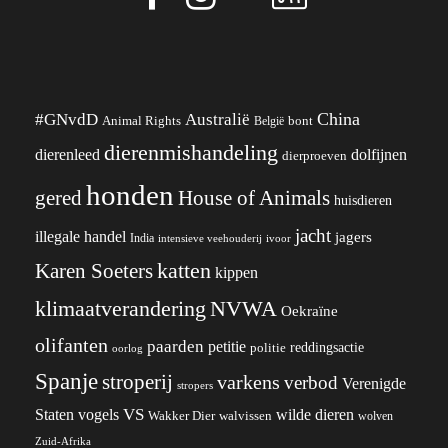
China
#GNvdD
Australië
Animal Rights
België
bont
dierenmishandeling
dierenleed
dolfijnen
dierproeven
honden
gered
House of Animals
huisdieren
jacht
illegale handel
jagers
India
ivoor
intensieve veehouderij
katten
Karen Soeters
kippen
klimaatverandering
NVWA
Oekraïne
olifanten
paarden
petitie
reddingsactie
politie
oorlog
Spanje
stroperij
varkens
verbod
Verenigde
stropers
VS
wilde dieren
Staten
vogels
Wakker Dier
walvissen
wolven
Zuid-Afrika