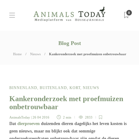
0
Blog Post
Home
Nieuws
Kankeronderzoek met proefmuizen onbetrouwbaar
BINNENLAND
,
BUITENLAND
,
KORT
,
NIEUWS
Kankeronderzoek met proefmuizen
onbetrouwbaar
AnimalsToday
| 26 04 2016
2 min
2833
Dat
dierproeven
duizenden dieren dagelijks het leven kosten is
geen nieuws, maar nu blijkt ook dat sommige
onderzoeksresultaten onbetrouwbaar zijn omdat de dieren