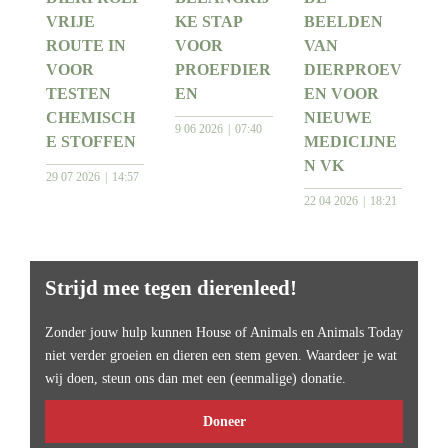
VRIJE
KE STAP
BEELDEN
ROUTE IN
VOOR
VAN
VOOR
PROEFDIER
DIERPROEV
TESTEN
EN
EN VOOR
CHEMISCH
NIEUWE
9 06 2026
07:40
E STOFFEN
MEDICIJNE
N VK
29 07 2026
14:57
22 04 2026
18:21
Strijd mee tegen dierenleed!
Zonder jouw hulp kunnen House of Animals en Animals Today
niet verder groeien en dieren een stem geven. Waardeer je wat
wij doen, steun ons dan met een (eenmalige) donatie.
Doneer