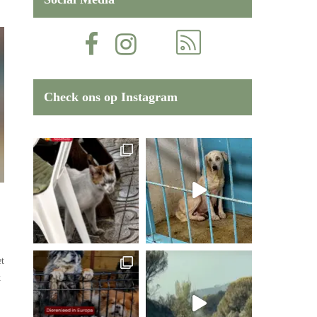
Check ons op Instagram
et
k