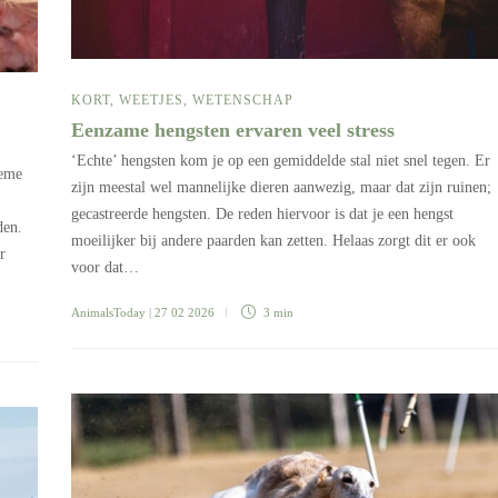
KORT
,
WEETJES
,
WETENSCHAP
Eenzame hengsten ervaren veel stress
‘Echte’ hengsten kom je op een gemiddelde stal niet snel tegen. Er
reme
zijn meestal wel mannelijke dieren aanwezig, maar dat zijn ruinen;
gecastreerde hengsten. De reden hiervoor is dat je een hengst
den.
moeilijker bij andere paarden kan zetten. Helaas zorgt dit er ook
r
voor dat…
AnimalsToday
| 27 02 2026
3 min