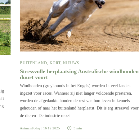
BUITENLAND
,
KORT
,
NIEUWS
Stressvolle herplaatsing Australische windhonden
duurt voort
Windhonden (greyhounds in het Engels) worden in veel landen
nig
ingezet voor races. Wanneer zij niet langer voldoende presteren,
eft
worden de afgedankte honden de rest van hun leven in kennels
ng
gehouden of naar het buitenland herplaatst. Dit is erg stressvol voor
de dieren. De industrie moet…
AnimalsToday
| 16 12 2025
3 min