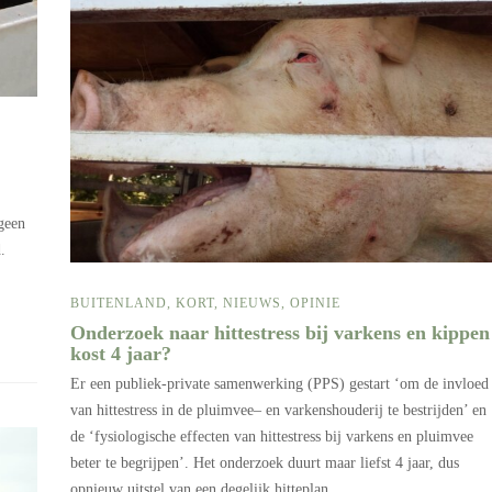
 geen
.
BUITENLAND
,
KORT
,
NIEUWS
,
OPINIE
Onderzoek naar hittestress bij varkens en kippen
kost 4 jaar?
Er een publiek-private samenwerking (PPS) gestart ‘om de invloed
van hittestress in de pluimvee– en varkenshouderij te bestrijden’ en
de ‘fysiologische effecten van hittestress bij varkens en pluimvee
beter te begrijpen’. Het onderzoek duurt maar liefst 4 jaar, dus
opnieuw uitstel van een degelijk hitteplan…