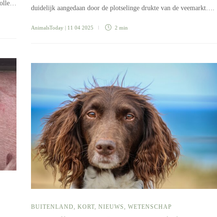
 volle…
duidelijk aangedaan door de plotselinge drukte van de veemarkt….
AnimalsToday
| 11 04 2025
2 min
BUITENLAND
,
KORT
,
NIEUWS
,
WETENSCHAP