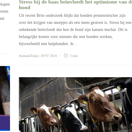
Stress bij de baas beïnvloedt het optimisme van d
elopen
hond
porten
Uit recent Brits onderzoek blijkt dat honden pessimistischer zijn
ant
over het krijgen van snoepjes als een mens gestrest is. Stress bij een
onbekende beïnvloedt dus hoe de hond zijn kansen inschat. Dit is
belangrijke kennis voor mensen die met honden werken,
bijvoorbeeld met hulphonden. Je…
AnimalsToday
| 30 07 2024
3 min