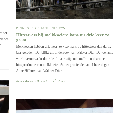
BINNENLAND
,
KORT
,
NIEUWS
at tot
Hittestress bij melkkoeien: kans nu drie keer zo
rvinden
groot
n
Melkkoeien hebben drie keer zo vaak kans op hittestress dan dertig
jaar geleden. Dat blijkt uit onderzoek van Wakker Dier. De toenam
wordt veroorzaakt door de almaar stijgende melk- en daarmee
hitteproductie van melkkoeien én het groeiende aantal hete dagen.
Anne Hilhorst van Wakker Dier:…
AnimalsToday
| 7 09 2023
2 min