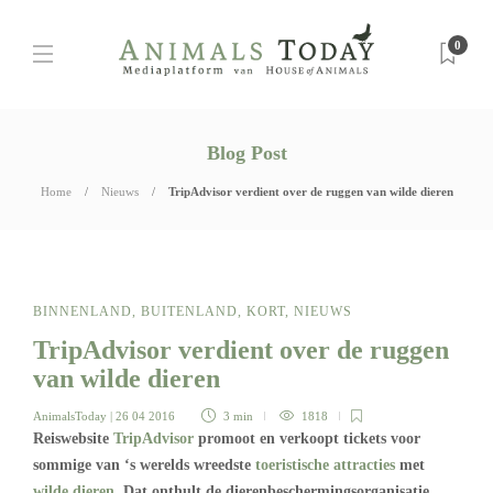
0
Blog Post
Home
Nieuws
TripAdvisor verdient over de ruggen van wilde dieren
BINNENLAND
,
BUITENLAND
,
KORT
,
NIEUWS
TripAdvisor verdient over de ruggen
van wilde dieren
AnimalsToday
| 26 04 2016
3 min
1818
Reiswebsite
TripAdvisor
promoot en verkoopt tickets voor
sommige van ‘s werelds wreedste
toeristische attracties
met
wilde dieren
. Dat onthult de dierenbeschermingsorganisatie