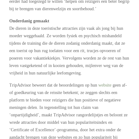
eerder had toegezegd te willen ‘helpen om reizigers een beter begrip
bij te brengen van dierenwelzijn en soortbehoud.’
Onderdanig gemaakt
De dieren in deze toeristische attracties zijn vaak als jong bij hun
moeder weggehaald. Ze worden fysiek en psychisch mishandeld
tijdens de training die de dieren zodanig onderdanig maakt, dat ze
een toerist op hun rug toelaten voor een rit, trucjes opvoeren of
poseren voor vakantiekiekjes. Vervolgens worden ze de rest van hun
leven vastgeketend of in kooien gehouden, mijlenver weg van de
vrijheid in hun natuurlijke leefomgeving.
TripAdvisor beweert dat de beoordelingen op hun
website
geen af-
of goedkeuring van de reissite betekent; ze zeggen slechts een
platform te bieden voor reizigers die hun positieve of negatieve
meningen delen. In tegenstelling tot hun claim van
‘onpartijdigheid’, maakt TripAdvisor rangordelijstjes en beloont ze
wrede attracties door middel van hun populariteitsindex en
‘Certificate of Excellence’-programma, door het extra onder de
aandacht brengen van deze websites en zo hun populariteit bij