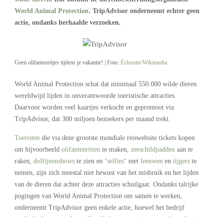
World Animal Protection
. TripAdvisor onderneemt echter geen
actie, ondanks herhaalde verzoeken.
Geen olifantenritjes tijdens je vakantie! | Foto:
Éclusette/Wikimedia
World Animal Protection schat dat minimaal 550.000 wilde dieren
wereldwijd lijden in onverantwoorde toeristische attracties.
Daarvoor worden veel kaartjes verkocht en gepromoot via
TripAdvisor, dat 300 miljoen bezoekers per maand trekt.
Toeristen
die via deze grootste mondiale reiswebsite tickets kopen
om bijvoorbeeld
olifantenritten
te maken,
zeeschildpadden
aan te
raken,
dolfijnenshows
te zien en ‘
selfies
‘ met
leeuwen
en
tijgers
te
nemen, zijn zich meestal niet bewust van het misbruik en het lijden
van de dieren dat achter deze attracties schuilgaat. Ondanks talrijke
pogingen van World Animal Protection om samen te werken,
onderneemt TripAdvisor geen enkele actie, hoewel het bedrijf