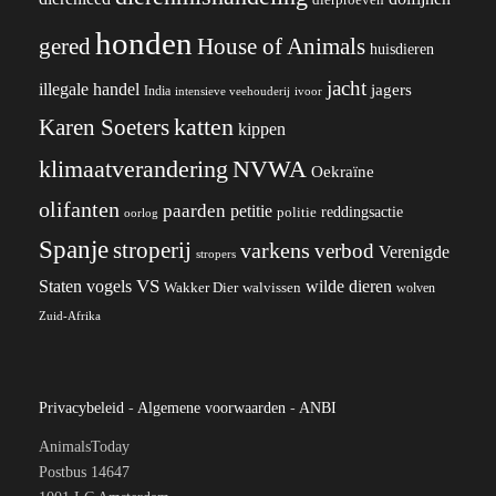
honden
gered
House of Animals
huisdieren
jacht
illegale handel
jagers
India
ivoor
intensieve veehouderij
katten
Karen Soeters
kippen
klimaatverandering
NVWA
Oekraïne
olifanten
paarden
petitie
reddingsactie
politie
oorlog
Spanje
stroperij
varkens
verbod
Verenigde
stropers
VS
wilde dieren
Staten
vogels
Wakker Dier
walvissen
wolven
Zuid-Afrika
Privacybeleid
-
Algemene voorwaarden
-
ANBI
AnimalsToday
Postbus 14647