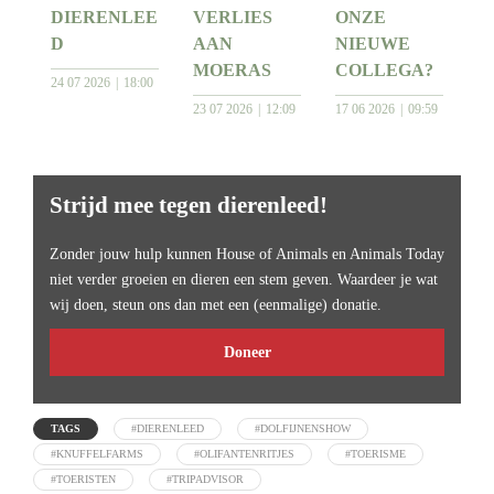
DIERENLEE
VERLIES
ONZE
D
AAN
NIEUWE
MOERAS
COLLEGA?
24 07 2026
18:00
23 07 2026
12:09
17 06 2026
09:59
Strijd mee tegen dierenleed!
Zonder jouw hulp kunnen House of Animals en Animals Today
niet verder groeien en dieren een stem geven. Waardeer je wat
wij doen, steun ons dan met een (eenmalige) donatie.
Doneer
TAGS
#DIERENLEED
#DOLFIJNENSHOW
#KNUFFELFARMS
#OLIFANTENRITJES
#TOERISME
#TOERISTEN
#TRIPADVISOR