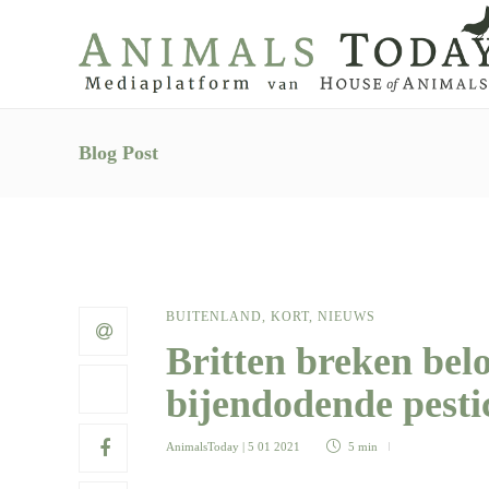
Blog Post
BUITENLAND
,
KORT
,
NIEUWS
Britten breken belo
bijendodende pesti
AnimalsToday
| 5 01 2021
5 min