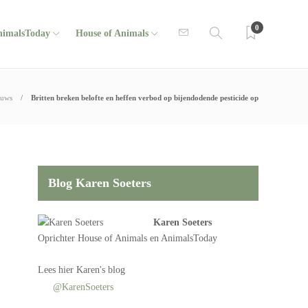
0
nimalsToday
House of Animals
euws
Britten breken belofte en heffen verbod op bijendodende pesticide op
Blog Karen Soeters
Karen Soeters
Oprichter
House of Animals
en AnimalsToday
Lees
hier Karen's blog
@KarenSoeters