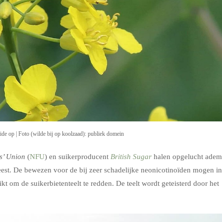
ide op | Foto (wilde bij op koolzaad): publiek domein
s’ Union
(
NFU
) en suikerproducent
British Sugar
halen opgelucht adem
weest. De bewezen voor de bij zeer schadelijke neonicotinoïden mogen in
t om de suikerbietenteelt te redden. De teelt wordt geteisterd door het