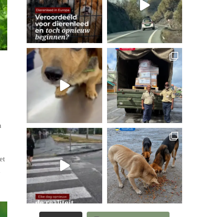
n
et
e