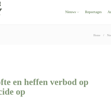
Nieuws
Reportages
A
Home
Ni
fte en heffen verbod op
cide op