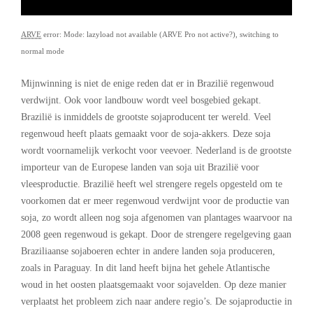
ARVE
error: Mode: lazyload not available (ARVE Pro not active?), switching to
normal mode
Mijnwinning is niet de enige reden dat er in Brazilië regenwoud
verdwijnt. Ook voor landbouw wordt veel bosgebied gekapt.
Brazilië is inmiddels de grootste sojaproducent ter wereld. Veel
regenwoud heeft plaats gemaakt voor de soja-akkers. Deze soja
wordt voornamelijk verkocht voor veevoer. Nederland is de grootste
importeur van de Europese landen van soja uit Brazilië voor
vleesproductie. Brazilië heeft wel strengere regels opgesteld om te
voorkomen dat er meer regenwoud verdwijnt voor de productie van
soja, zo wordt alleen nog soja afgenomen van plantages waarvoor na
2008 geen regenwoud is gekapt. Door de strengere regelgeving gaan
Braziliaanse sojaboeren echter in andere landen soja produceren,
zoals in Paraguay. In dit land heeft bijna het gehele Atlantische
woud in het oosten plaatsgemaakt voor sojavelden. Op deze manier
verplaatst het probleem zich naar andere regio’s. De sojaproductie in