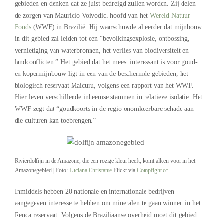
gebieden en denken dat ze juist bedreigd zullen worden. Zij delen
de zorgen van Mauricio Voivodic, hoofd van het
Wereld Natuur
Fonds
(WWF) in Brazilië. Hij waarschuwde al eerder dat mijnbouw
in dit gebied zal leiden tot een “bevolkingsexplosie, ontbossing,
vernietiging van waterbronnen, het verlies van biodiversiteit en
landconflicten.” Het gebied dat het meest interessant is voor goud-
en kopermijnbouw ligt in een van de beschermde gebieden, het
biologisch reservaat Maicuru, volgens een rapport van het WWF.
Hier leven verschillende inheemse stammen in relatieve isolatie. Het
WWF zegt dat “goudkoorts in de regio onomkeerbare schade aan
die culturen kan toebrengen.”
Rivierdolfijn in de Amazone, die een rozige kleur heeft, komt alleen voor in het
Amazonegebied | Foto:
Luciana Christante
Flickr via
Compfight
cc
Inmiddels hebben 20 nationale en internationale bedrijven
aangegeven interesse te hebben om mineralen te gaan winnen in het
Renca reservaat. Volgens de Braziliaanse overheid moet dit gebied