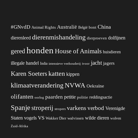
China
#GNvdD
Australië
Animal Rights
België
bont
dierenmishandeling
dierenleed
dolfijnen
dierproeven
honden
gered
House of Animals
huisdieren
jacht
illegale handel
jagers
India
ivoor
intensieve veehouderij
katten
Karen Soeters
kippen
klimaatverandering
NVWA
Oekraïne
olifanten
paarden
petitie
reddingsactie
politie
oorlog
Spanje
stroperij
varkens
verbod
Verenigde
stropers
VS
wilde dieren
Staten
vogels
Wakker Dier
walvissen
wolven
Zuid-Afrika