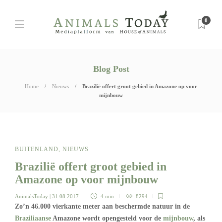
0
Blog Post
Home
Nieuws
Brazilië offert groot gebied in Amazone op voor
mijnbouw
BUITENLAND
,
NIEUWS
Brazilië offert groot gebied in
Amazone op voor mijnbouw
AnimalsToday
| 31 08 2017
4 min
8294
Zo’n 46.000 vierkante meter aan beschermde natuur in de
Braziliaanse
Amazone wordt opengesteld voor de
mijnbouw
, als