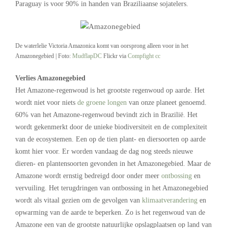
Paraguay is voor 90% in handen van Braziliaanse sojatelers.
De waterlelie Victoria Amazonica komt van oorsprong alleen voor in het
Amazonegebied | Foto:
MudflapDC
Flickr via
Compfight
cc
Verlies Amazonegebied
Het Amazone-regenwoud is het grootste regenwoud op aarde. Het
wordt niet voor niets
de groene longen
van onze planeet genoemd.
60% van het Amazone-regenwoud bevindt zich in Brazilië. Het
wordt gekenmerkt door de unieke biodiversiteit en de complexiteit
van de ecosystemen.
Een op de tien plant- en diersoorten op aarde
komt hier voor.
Er worden vandaag de dag nog steeds nieuwe
dieren- en plantensoorten gevonden in het Amazonegebied. Maar de
Amazone wordt ernstig bedreigd door onder meer
ontbossing
en
vervuiling. Het terugdringen van ontbossing in het Amazonegebied
wordt als vitaal gezien om de gevolgen van
klimaatverandering
en
opwarming van de aarde te beperken.
Zo is het regenwoud van de
Amazone een van de grootste natuurlijke opslagplaatsen op land van