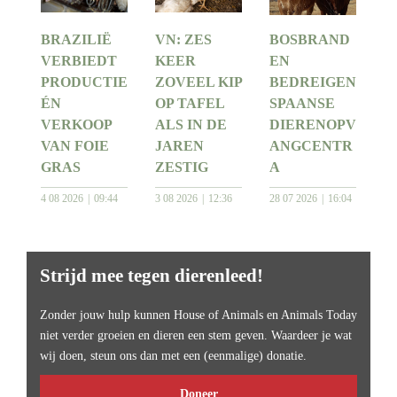
BRAZILIË
VN: ZES
BOSBRAND
VERBIEDT
KEER
EN
PRODUCTIE
ZOVEEL KIP
BEDREIGEN
ÉN
OP TAFEL
SPAANSE
VERKOOP
ALS IN DE
DIERENOPV
VAN FOIE
JAREN
ANGCENTR
GRAS
ZESTIG
A
4 08 2026
09:44
3 08 2026
12:36
28 07 2026
16:04
Strijd mee tegen dierenleed!
Zonder jouw hulp kunnen House of Animals en Animals Today
niet verder groeien en dieren een stem geven. Waardeer je wat
wij doen, steun ons dan met een (eenmalige) donatie.
Doneer