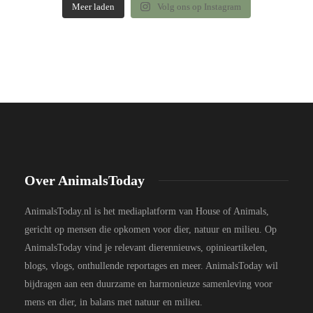
Meer laden
Volg ons op Instagram
Over AnimalsToday
AnimalsToday.nl is het mediaplatform van House of Animals,
gericht op mensen die opkomen voor dier, natuur en milieu. Op
AnimalsToday vind je relevant dierennieuws, opinieartikelen,
blogs, vlogs, onthullende reportages en meer. AnimalsToday wil
bijdragen aan een duurzame en harmonieuze samenleving voor
mens en dier, in balans met natuur en milieu.