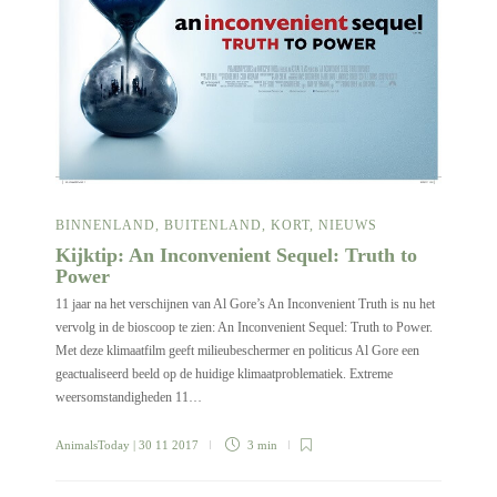
BINNENLAND
,
BUITENLAND
,
KORT
,
NIEUWS
Kijktip: An Inconvenient Sequel: Truth to
Power
11 jaar na het verschijnen van Al Gore’s An Inconvenient Truth is nu het
vervolg in de bioscoop te zien: An Inconvenient Sequel: Truth to Power.
Met deze klimaatfilm geeft milieubeschermer en politicus Al Gore een
geactualiseerd beeld op de huidige klimaatproblematiek. Extreme
weersomstandigheden 11…
AnimalsToday
| 30 11 2017
3 min