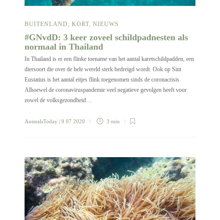
BUITENLAND
,
KORT
,
NIEUWS
#GNvdD: 3 keer zoveel schildpadnesten als
normaal in Thailand
In Thailand is er een flinke toename van het aantal karetschildpadden, een
diersoort die over de hele wereld sterk bedreigd wordt. Ook op Sint
Eustatius is het aantal eitjes flink toegenomen sinds de coronacrisis.
Alhoewel de coronaviruspandemie veel negatieve gevolgen heeft voor
zowel de volksgezondheid…
AnimalsToday
| 9 07 2020
3 min