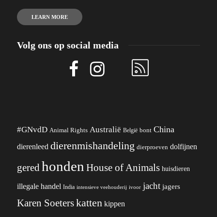
LEARN MORE
Volg ons op social media
China
#GNvdD
Australië
Animal Rights
België
bont
dierenmishandeling
dierenleed
dolfijnen
dierproeven
honden
gered
House of Animals
huisdieren
jacht
illegale handel
jagers
India
ivoor
intensieve veehouderij
katten
Karen Soeters
kippen