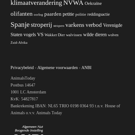
klimaatverandering
NVWA
Oekraïne
olifanten
paarden
petitie
reddingsactie
politie
oorlog
Spanje
stroperij
varkens
verbod
Verenigde
stropers
VS
wilde dieren
Staten
vogels
Wakker Dier
walvissen
wolven
Zuid-Afrika
Privacybeleid
-
Algemene voorwaarden
-
ANBI
AnimalsToday
Postbus 14647
1001 LC Amsterdam
KvK: 54827817
Bankrekening IBAN: NL65 TRIO 0198 0364 93 t.n.v. House of
Animals o.v.v. Animals Today