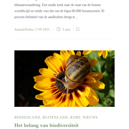
klimaatverandering. Een studie keek naar de staat van de bomen
wereldwijd en stelde vast dat van de bijna 60.000 boomsoorten 30
procent definitief van de aardbodem dreigt te…
AnimalsToday
| 5 09 2021
3 min
BINNENLAND
,
BUITENLAND
,
KORT
,
NIEUWS
Het belang van biodiversiteit