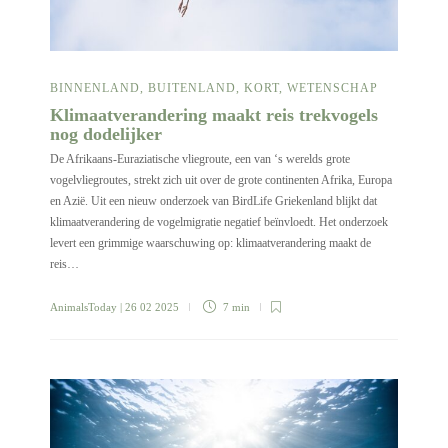
BINNENLAND
,
BUITENLAND
,
KORT
,
WETENSCHAP
Klimaatverandering maakt reis trekvogels
nog dodelijker
De Afrikaans-Euraziatische vliegroute, een van ‘s werelds grote
vogelvliegroutes, strekt zich uit over de grote continenten Afrika, Europa
en Azië. Uit een nieuw onderzoek van BirdLife Griekenland blijkt dat
klimaatverandering de vogelmigratie negatief beïnvloedt. Het onderzoek
levert een grimmige waarschuwing op: klimaatverandering maakt de
reis…
AnimalsToday
| 26 02 2025
7 min