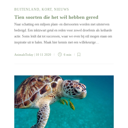
BUITENLAND
,
KORT
,
NIEUWS
Tien soorten die het wél hebben gered
Naar schatting een miljoen plant- en diersoorten worden met uitsterven
bedreigd. Een inktzwart getal en reden voor zowel droefenis als keiharde
actie. Soms leidt dat tot successen, waar we even bij stil mogen staan om
inspiratie uit te halen. Maak hier kennis met een willekeurige…
AnimalsToday
| 10 11 2020
6 min