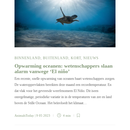
BINNENLAND
,
BUITENLAND
,
KORT
,
NIEUWS
Opwarming oceanen: wetenschappers slaan
alarm vanwege ‘El niño’
Een recente, snelle opwarming van oceanen baart wetenschappers zorgen.
De wateroppervlakten bereikten deze maand een recordtemperatuur. En
dat vlak voor het gevreesde weerfenomeen El Niño. Dit iseen
onregelmatige, periodieke variatie in in de temperaturen van zee en land
boven de Stille Oceaan. Het beïnvloedt het klimaat…
AnimalsToday
| 9 05 2023
4 min