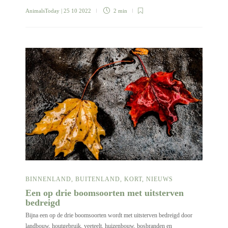
AnimalsToday
| 25 10 2022
2 min
BINNENLAND
,
BUITENLAND
,
KORT
,
NIEUWS
Een op drie boomsoorten met uitsterven
bedreigd
Bijna een op de drie boomsoorten wordt met uitsterven bedreigd door
landbouw, houtgebruik, veeteelt, huizenbouw, bosbranden en