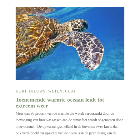
KORT
,
NIEUWS
,
WETENSCHAP
Toenemende warmte oceaan leidt tot
extreem weer
Meer dan 90 procent van de warmte die wordt veroorzaakt door de
toevoeging van broeikasgassen aan de atmosfeer wordt opgenomen door
onze oceanen. De opwarmingssnelheid in de bovenste twee km is dan
ook verdubbeld ten opzichte van de niveaus in de jaren zestig van de…