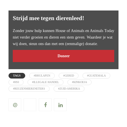
Strijd mee tegen dierenleed!
Zonder jouw hulp kunnen House of Animals en Animals Today
niet verder groeien en dieren een stem geven. Waardeer je wat
wij doen, steun ons dan met een (eenmalige) donatie.
Doneer
TAGS
#BRULAPEN
#GERED
#GUATEMALA
#HSI
#ILLEGALE HANDEL
#KINKOEJA
#REUZENMIERENETERS
#ZUID-AMERIKA