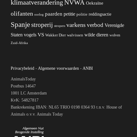
klimaatverandering
NVWA
Oekraïne
olifanten
paarden
petitie
reddingsactie
politie
oorlog
Spanje
stroperij
varkens
verbod
Verenigde
stropers
VS
wilde dieren
Staten
vogels
Wakker Dier
walvissen
wolven
Zuid-Afrika
Privacybeleid
-
Algemene voorwaarden
-
ANBI
AnimalsToday
Postbus 14647
1001 LC Amsterdam
KvK: 54827817
Bankrekening IBAN: NL65 TRIO 0198 0364 93 t.n.v. House of
Animals o.v.v. Animals Today