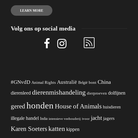
LEARN MORE
Volg ons op social media
China
#GNvdD
Australië
Animal Rights
België
bont
dierenmishandeling
dierenleed
dolfijnen
dierproeven
honden
gered
House of Animals
huisdieren
jacht
illegale handel
jagers
India
ivoor
intensieve veehouderij
katten
Karen Soeters
kippen