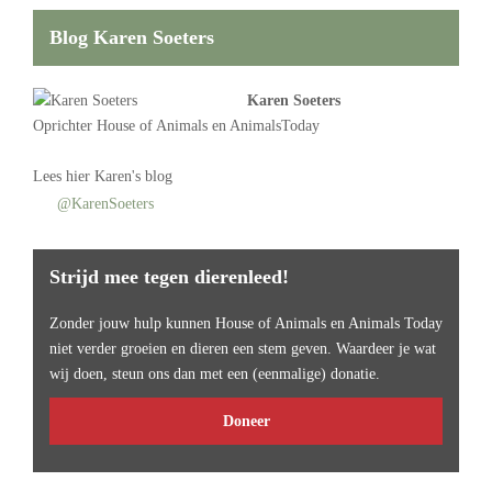
Blog Karen Soeters
Karen Soeters
Oprichter
House of Animals
en AnimalsToday
Lees
hier Karen's blog
@KarenSoeters
Strijd mee tegen dierenleed!
Zonder jouw hulp kunnen House of Animals en Animals Today
niet verder groeien en dieren een stem geven. Waardeer je wat
wij doen, steun ons dan met een (eenmalige) donatie.
Doneer