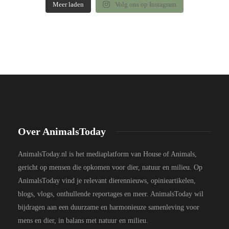
Meer laden
Volg ons op Instagram
Over AnimalsToday
AnimalsToday.nl is het mediaplatform van House of Animals,
gericht op mensen die opkomen voor dier, natuur en milieu. Op
AnimalsToday vind je relevant dierennieuws, opinieartikelen,
blogs, vlogs, onthullende reportages en meer. AnimalsToday wil
bijdragen aan een duurzame en harmonieuze samenleving voor
mens en dier, in balans met natuur en milieu.