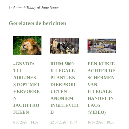
© AnimalsToday.nl Jane Sauer
Gerelateerde berichten
#GNVDD:
RUIM 5800
EEN KIJKJE
TUI
ILLEGALE
ACHTER DE
AIRLINES
PLANT- EN
SCHERMEN
STOPT MET
DIERPROD
VAN
VERVOERE
UCTEN
ILLEGALE
N
ANONIEM
HANDEL IN
JACHTTRO
INGELEVER
LAOS
FEEËN
D
(VIDEO)
6 08 2026
14:09
22 07 2026
11:44
16 07 2026
10:36