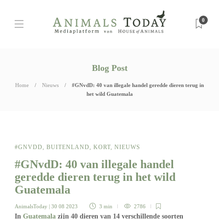
0
Blog Post
Home
Nieuws
#GNvdD: 40 van illegale handel geredde dieren terug in
het wild Guatemala
#GNVDD
,
BUITENLAND
,
KORT
,
NIEUWS
#GNvdD: 40 van illegale handel
geredde dieren terug in het wild
Guatemala
AnimalsToday
| 30 08 2023
3 min
2786
In
Guatemala
zijn 40 dieren van 14 verschillende soorten