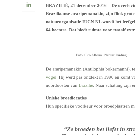
BRAZILIË, 21 december 2016 – De overlevin
Braziliaanse araripemanakin, zijn flink grot
natuurorganisatie IUCN NL wordt het leefge
64 hectare. Dat biedt ruimte voor twaalf ext
Foto: Ciro Albano | Nebrazilbirding
De araripemanakin (Antilophia bokermanni), te
vogel
. Hij werd pas ontdekt in 1996 en komt v
noordoosten van
Brazilië
. Naar schatting zijn 
Unieke broedlocaties
Hun specifieke voorkeur voor broedplaatsen 
“Ze broeden het liefst in st