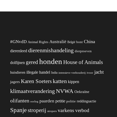
China
#GNvdD
Australië
Animal Rights
België
bont
dierenmishandeling
dierenleed
dierproeven
honden
gered
House of Animals
dolfijnen
jacht
illegale handel
huisdieren
India
ivoor
intensieve veehouderij
katten
Karen Soeters
kippen
jagers
klimaatverandering
NVWA
Oekraïne
olifanten
paarden
petitie
reddingsactie
politie
oorlog
Spanje
stroperij
varkens
verbod
stropers