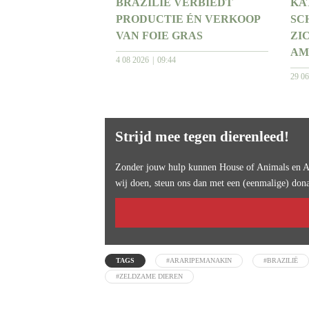
BRAZILIË VERBIEDT
KA
PRODUCTIE ÉN VERKOOP
SC
VAN FOIE GRAS
ZI
AM
4 08 2026
09:44
29 0
Strijd mee tegen dierenleed!
Zonder jouw hulp kunnen House of Animals en An
wij doen, steun ons dan met een (eenmalige) dona
TAGS
#ARARIPEMANAKIN
#BRAZILIË
#ZELDZAME DIEREN