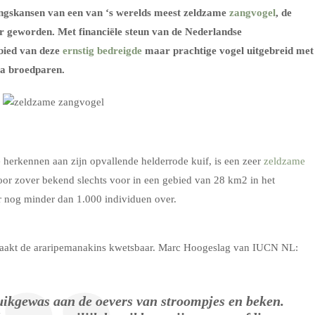
gskansen van een van ‘s werelds meest zeldzame
zangvogel
, de
er geworden. Met financiële steun van de Nederlandse
bied van deze
ernstig bedreigde
maar prachtige vogel uitgebreid met
ra broedparen.
 herkennen aan zijn opvallende helderrode kuif, is een zeer
zeldzame
oor zover bekend slechts voor in een gebied van 28 km2 in het
er nog minder dan 1.000 individuen over.
maakt de araripemanakins kwetsbaar. Marc Hoogeslag van IUCN NL:
ruikgewas aan de oevers van stroompjes en beken.