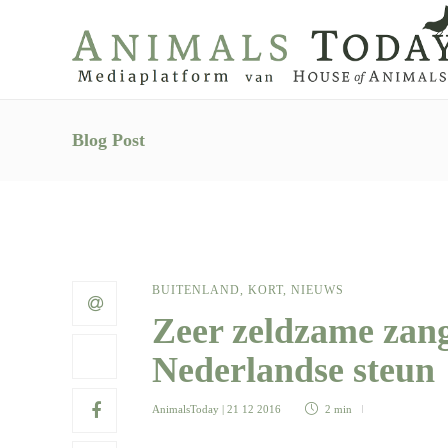
Blog Post
BUITENLAND
,
KORT
,
NIEUWS
Zeer zeldzame zan
Nederlandse steun
AnimalsToday
| 21 12 2016
2 min