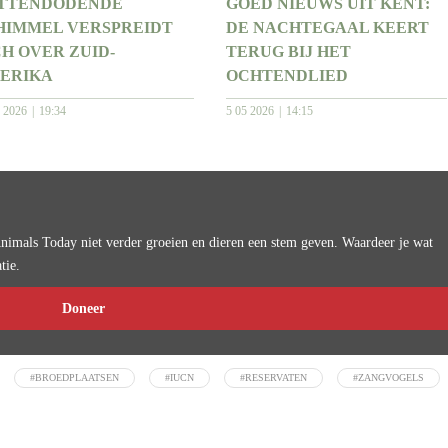
TTENDODENDE
GOED NIEUWS UIT KENT:
HIMMEL VERSPREIDT
DE NACHTEGAAL KEERT
CH OVER ZUID-
TERUG BIJ HET
ERIKA
OCHTENDLIED
6 2026
19:34
5 05 2026
14:15
imals Today niet verder groeien en dieren een stem geven. Waardeer je wat
tie.
Doneer
#BROEDPLAATSEN
#IUCN
#RESERVATEN
#ZANGVOGELS