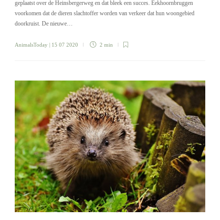
geplaatst over de Heinsbergerweg en dat bleek een succes. Eekhoornbruggen
voorkomen dat de dieren slachtoffer worden van verkeer dat hun woongebied
doorkruist. De nieuwe…
AnimalsToday
| 15 07 2020
2 min