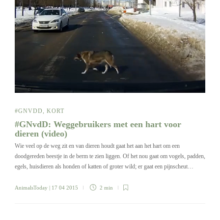
#GNVDD
,
KORT
#GNvdD: Weggebruikers met een hart voor
dieren (video)
Wie veel op de weg zit en van dieren houdt gaat het aan het hart om een
doodgereden beestje in de berm te zien liggen. Of het nou gaat om vogels, padden,
egels, huisdieren als honden of katten of groter wild; er gaat een pijnscheut…
AnimalsToday
| 17 04 2015
2 min