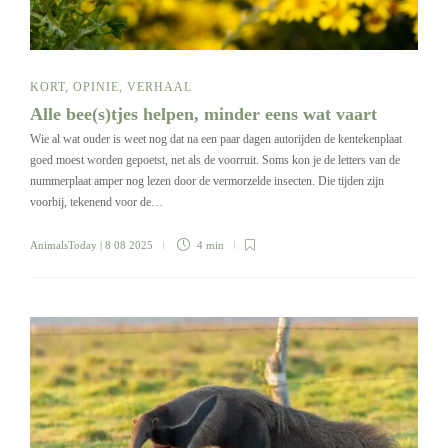
KORT
,
OPINIE
,
VERHAAL
Alle bee(s)tjes helpen, minder eens wat vaart
Wie al wat ouder is weet nog dat na een paar dagen autorijden de kentekenplaat
goed moest worden gepoetst, net als de voorruit. Soms kon je de letters van de
nummerplaat amper nog lezen door de vermorzelde insecten. Die tijden zijn
voorbij, tekenend voor de…
AnimalsToday
| 8 08 2025
4 min