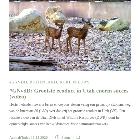
#GNVDD
,
BUITENLAND
,
KORT
,
NIEUWS
#GNvdD: Grootste ecoduct in Utah enorm succes
(video)
Herten, elanden, zwarte beren en coyotes steken veilig een gevaarlijk stuk snelweg
van de Interstate 80 (I-80) over dankzij het grootste ecoduct in Utah (VS). Een
recente video van de Utah Division of Wildlife Resources (DWR) toont het
opmerkelijke succes van het wildviaduct. Voor natuuronderzoekers…
AnimalsToday
| 9 12 2020
3 min