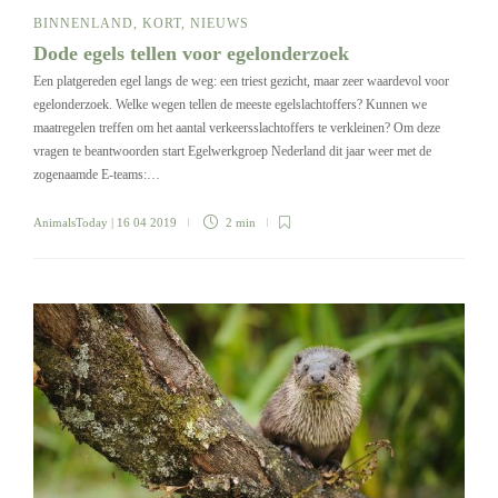
BINNENLAND
,
KORT
,
NIEUWS
Dode egels tellen voor egelonderzoek
Een platgereden egel langs de weg: een triest gezicht, maar zeer waardevol voor
egelonderzoek. Welke wegen tellen de meeste egelslachtoffers? Kunnen we
maatregelen treffen om het aantal verkeersslachtoffers te verkleinen? Om deze
vragen te beantwoorden start Egelwerkgroep Nederland dit jaar weer met de
zogenaamde E-teams:…
AnimalsToday
| 16 04 2019
2 min