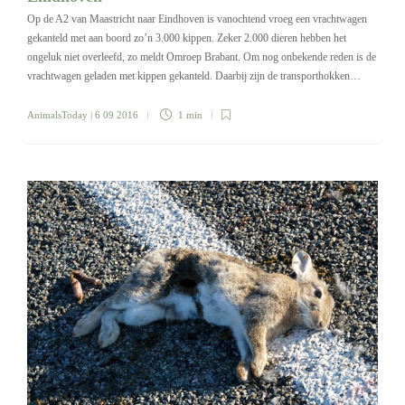
Op de A2 van Maastricht naar Eindhoven is vanochtend vroeg een vrachtwagen
gekanteld met aan boord zo’n 3.000 kippen. Zeker 2.000 dieren hebben het
ongeluk niet overleefd, zo meldt Omroep Brabant. Om nog onbekende reden is de
vrachtwagen geladen met kippen gekanteld. Daarbij zijn de transporthokken…
AnimalsToday
| 6 09 2016
1 min