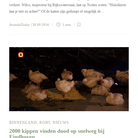
verkeer. Wilco, inspecteur bij Rijkswaterstaat, laat op Twitter weten: “Huisdieren
laat je niet zo achter!” Of de katten zijn gedumpt of mogelijk de…
AnimalsToday
| 30 09 2016
1 min
BINNENLAND
,
KORT
,
NIEUWS
2000 kippen vinden dood op snelweg bij
Eindhoven