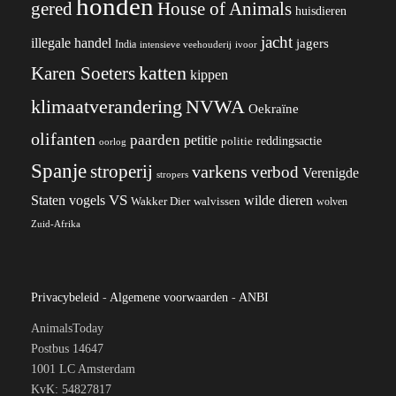
honden
gered
House of Animals
huisdieren
jacht
illegale handel
jagers
India
ivoor
intensieve veehouderij
katten
Karen Soeters
kippen
klimaatverandering
NVWA
Oekraïne
olifanten
paarden
petitie
reddingsactie
politie
oorlog
Spanje
stroperij
varkens
verbod
Verenigde
stropers
VS
wilde dieren
Staten
vogels
Wakker Dier
walvissen
wolven
Zuid-Afrika
Privacybeleid
-
Algemene voorwaarden
-
ANBI
AnimalsToday
Postbus 14647
1001 LC Amsterdam
KvK: 54827817