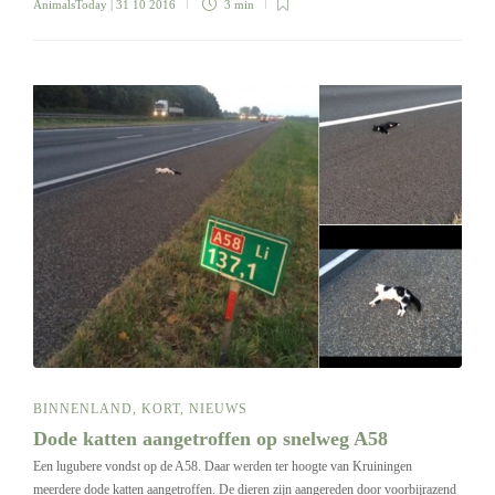
AnimalsToday
| 31 10 2016
3 min
BINNENLAND
,
KORT
,
NIEUWS
Dode katten aangetroffen op snelweg A58
Een lugubere vondst op de A58. Daar werden ter hoogte van Kruiningen
meerdere dode katten aangetroffen. De dieren zijn aangereden door voorbijrazend