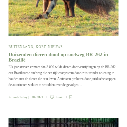
BUITENLAND
,
KORT
,
NIEUWS
Duizenden dieren dood op snelweg BR-262 in
Brazilië
Elk jaar sterven er meer dan 3.000 wilde dieren door aanrijdingen op de BR-262,
een Braziliaanse snelweg die een rijk ecosysteem doorkruist zonder rekening te
houden met de dieren die erin leven. Activisten proberen door juridische stappen
de autoriteiten wakker te schudden over de gevolgen…
AnimalsToday
| 5 06 2021
6 min