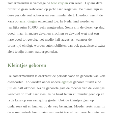
zomermaanden is vanwege de
bronsttijden
van reeën. Tijdens deze
bronstijd gaan reebokken op jacht naar reegeiten. De dieren zijn in
deze periode veel actiever en veel minder alert. Hierdoor neemt de
kans op
aanrijdingen
ontzettend toe. In Nederland worden er
jaarlijks ruim 10.000 reeën aangereden. Soms zijn de dieren op slag
dood, maar in andere gevallen vluchten ze gewond weg met een
nare dood tot gevolg. Tot medio half augustus, wanneer de
bronsttijd eindigt, worden automobilisten dan ook geadviseerd extra
alert te zijn binnen natuurgebieden.
Kleintjes geboren
De zomermaanden is daarnaast dé periode voor de geboorte van vele
diersoorten. Zo worden onder andere
egeltjes
geboren tussen eind
juli en half oktober. Na de geboorte gaat de moeder van de kleintjes
verwoed op zoek naar eten. In de haast letten zij minder goed op en
is de kans op een aanrijding groter. Ook de kleintjes gaan op
onderzoek uit en kunnen op de weg belanden. Moeder reeën staan in
de zomerperiode hun jongen van vorig jaar af, om voor hun nieuwe