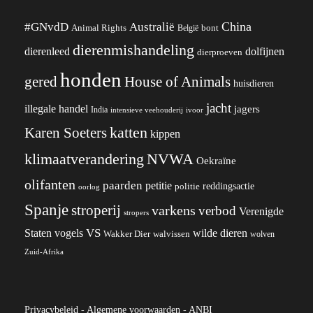
China
#GNvdD
Australië
Animal Rights
België
bont
dierenmishandeling
dierenleed
dolfijnen
dierproeven
honden
gered
House of Animals
huisdieren
jacht
illegale handel
jagers
India
ivoor
intensieve veehouderij
katten
Karen Soeters
kippen
klimaatverandering
NVWA
Oekraïne
olifanten
paarden
petitie
reddingsactie
politie
oorlog
Spanje
stroperij
varkens
verbod
Verenigde
stropers
VS
Staten
vogels
wilde dieren
Wakker Dier
walvissen
wolven
Zuid-Afrika
Privacybeleid
-
Algemene voorwaarden
-
ANBI