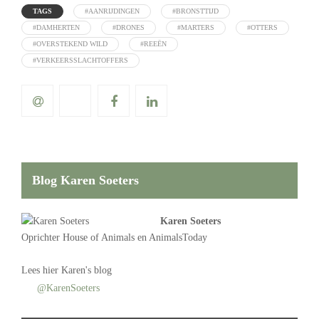
TAGS
#AANRIJDINGEN
#BRONSTTIJD
#DAMHERTEN
#DRONES
#MARTERS
#OTTERS
#OVERSTEKEND WILD
#REEËN
#VERKEERSSLACHTOFFERS
Blog Karen Soeters
Karen Soeters
Oprichter
House of Animals
en AnimalsToday
Lees
hier Karen's blog
@KarenSoeters