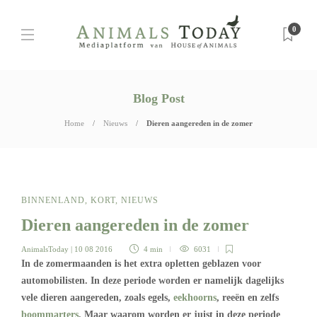
0
Blog Post
Home
Nieuws
Dieren aangereden in de zomer
BINNENLAND
,
KORT
,
NIEUWS
Dieren aangereden in de zomer
AnimalsToday
| 10 08 2016
4 min
6031
In de zomermaanden is het extra opletten geblazen voor
automobilisten. In deze periode worden er namelijk dagelijks
vele dieren aangereden, zoals egels,
eekhoorns
, reeën en zelfs
boommarters
. Maar waarom worden er juist in deze periode