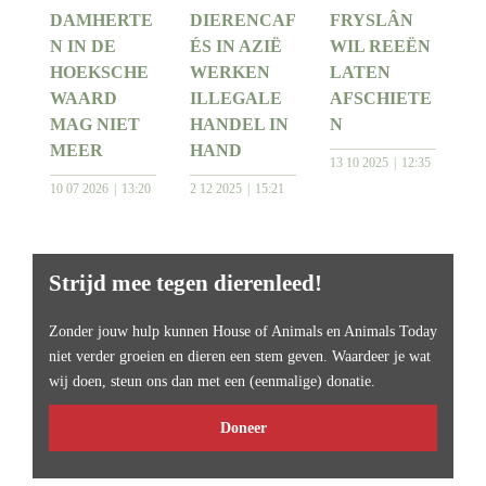
DAMHERTE
DIERENCAF
FRYSLÂN
N IN DE
ÉS IN AZIË
WIL REEËN
HOEKSCHE
WERKEN
LATEN
WAARD
ILLEGALE
AFSCHIETE
MAG NIET
HANDEL IN
N
MEER
HAND
13 10 2025
12:35
10 07 2026
13:20
2 12 2025
15:21
Strijd mee tegen dierenleed!
Zonder jouw hulp kunnen House of Animals en Animals Today
niet verder groeien en dieren een stem geven. Waardeer je wat
wij doen, steun ons dan met een (eenmalige) donatie.
Doneer