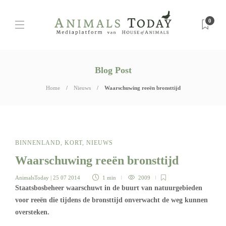
0
Blog Post
Home
Nieuws
Waarschuwing reeën bronsttijd
BINNENLAND
,
KORT
,
NIEUWS
Waarschuwing reeën bronsttijd
AnimalsToday
| 25 07 2014
1 min
2009
Staatsbosbeheer
waarschuwt in de buurt van natuurgebieden
voor reeën die tijdens de bronsttijd onverwacht de weg kunnen
oversteken.