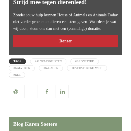
Strijd mee tegen dierenleed!
Zonder jouw hulp kunnen House of Animals en Animals Today
niet verder groeien en dieren een stem geven. Waardeer je wat
wij doen, steun ons dan met een (eenmalige) donatie.
Doneer
TAGS
#AUTOMOBILISTEN
#BRONSTTIJD
#KALVEREN
#NAJAGEN
#OVERSTEKEND WILD
#REE
Blog Karen Soeters