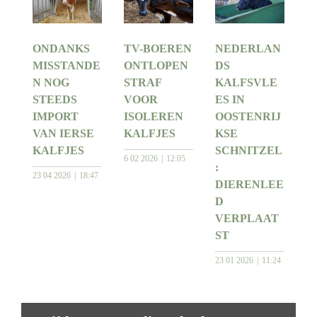
ONDANKS
TV-BOEREN
NEDERLAN
MISSTANDE
ONTLOPEN
DS
N NOG
STRAF
KALFSVLE
STEEDS
VOOR
ES IN
IMPORT
ISOLEREN
OOSTENRIJ
VAN IERSE
KALFJES
KSE
KALFJES
SCHNITZEL
6 02 2026
12:05
:
23 04 2026
18:47
DIERENLEE
D
VERPLAAT
ST
23 01 2026
11:24