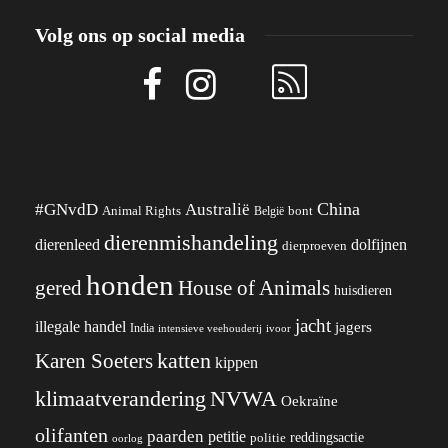
Volg ons op social media
China
#GNvdD
Australië
Animal Rights
België
bont
dierenmishandeling
dierenleed
dolfijnen
dierproeven
honden
gered
House of Animals
huisdieren
jacht
illegale handel
jagers
India
ivoor
intensieve veehouderij
katten
Karen Soeters
kippen
klimaatverandering
NVWA
Oekraïne
olifanten
paarden
petitie
reddingsactie
politie
oorlog