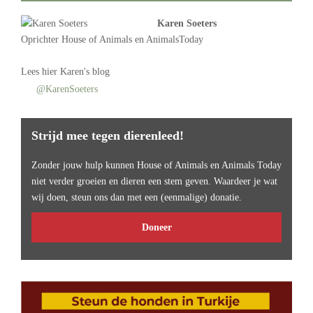
Karen Soeters
Oprichter
House of Animals
en AnimalsToday
Lees
hier Karen's blog
@KarenSoeters
Strijd mee tegen dierenleed!
Zonder jouw hulp kunnen House of Animals en Animals Today
niet verder groeien en dieren een stem geven. Waardeer je wat
wij doen, steun ons dan met een (eenmalige) donatie.
Doneer