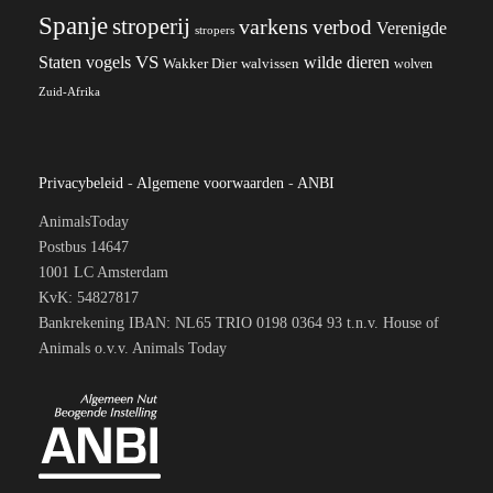
Spanje
stroperij
varkens
verbod
Verenigde
stropers
VS
wilde dieren
Staten
vogels
Wakker Dier
walvissen
wolven
Zuid-Afrika
Privacybeleid
-
Algemene voorwaarden
-
ANBI
AnimalsToday
Postbus 14647
1001 LC Amsterdam
KvK: 54827817
Bankrekening IBAN: NL65 TRIO 0198 0364 93 t.n.v. House of
Animals o.v.v. Animals Today