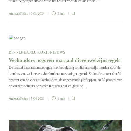
milieu. Afgelopen maand werd het besluit voor de eerste Britse …
AnimalsToday
| 3 01 2024
3 min
BINNENLAND
,
KORT
,
NIEUWS
Veehouders negeren massaal dierenwelzijnsregels
De toch al vaak minimale regels met betrekking tot dierenwelzijn worden door de
houders van varkens en vleeskuikens massaal genegeerd. Zo houden meer dan 54
procent van de vleeskuikenhouders, de zogenaamde plofkippen, en 30 procent van
de varkenshouders de dieren niet zoals dat volgens de…
AnimalsToday
| 5 04 2021
1 min