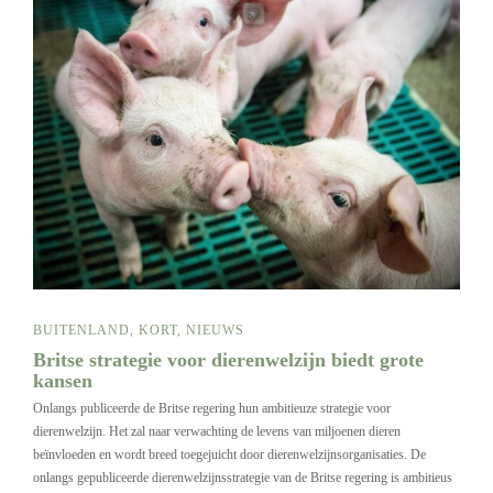
BUITENLAND
,
KORT
,
NIEUWS
Britse strategie voor dierenwelzijn biedt grote
kansen
Onlangs publiceerde de Britse regering hun ambitieuze strategie voor
dierenwelzijn. Het zal naar verwachting de levens van miljoenen dieren
beïnvloeden en wordt breed toegejuicht door dierenwelzijnsorganisaties. De
onlangs gepubliceerde dierenwelzijnsstrategie van de Britse regering is ambitieus