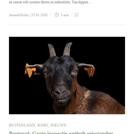
en omvat vele soorten dieren en industrieën. Van kippen…
AnimalsToday
| 27 01 2026
3 min
BUITENLAND
,
KORT
,
NIEUWS
Portugal: Grote inspectie onthult misstanden