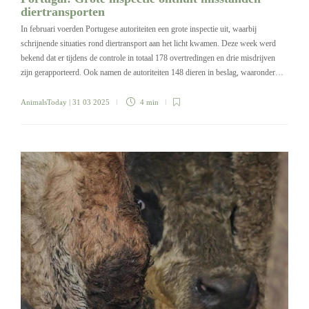
diertransporten
In februari voerden Portugese autoriteiten een grote inspectie uit, waarbij
schrijnende situaties rond diertransport aan het licht kwamen. Deze week werd
bekend dat er tijdens de controle in totaal 178 overtredingen en drie misdrijven
zijn gerapporteerd. Ook namen de autoriteiten 148 dieren in beslag, waaronder…
AnimalsToday
| 31 03 2025
4 min