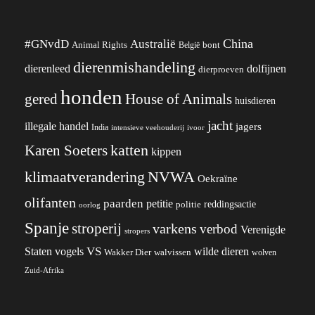
China
#GNvdD
Australië
Animal Rights
België
bont
dierenmishandeling
dierenleed
dolfijnen
dierproeven
honden
gered
House of Animals
huisdieren
jacht
illegale handel
jagers
India
ivoor
intensieve veehouderij
katten
Karen Soeters
kippen
klimaatverandering
NVWA
Oekraïne
olifanten
paarden
petitie
reddingsactie
politie
oorlog
Spanje
stroperij
varkens
verbod
Verenigde
stropers
VS
Staten
vogels
wilde dieren
Wakker Dier
walvissen
wolven
Zuid-Afrika