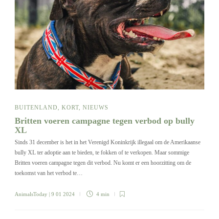
BUITENLAND
,
KORT
,
NIEUWS
Britten voeren campagne tegen verbod op bully
XL
Sinds 31 december is het in het Verenigd Koninkrijk illegaal om de Amerikaanse
bully XL ter adoptie aan te bieden, te fokken of te verkopen. Maar sommige
Britten voeren campagne tegen dit verbod. Nu komt er een hoorzitting om de
toekomst van het verbod te…
AnimalsToday
| 9 01 2024
4 min