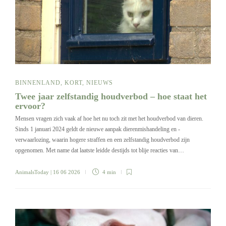
BINNENLAND
,
KORT
,
NIEUWS
Twee jaar zelfstandig houdverbod – hoe staat het
ervoor?
Mensen vragen zich vaak af hoe het nu toch zit met het houdverbod van dieren.
Sinds 1 januari 2024 geldt de nieuwe aanpak dierenmishandeling en -
verwaarlozing, waarin hogere straffen en een zelfstandig houdverbod zijn
opgenomen. Met name dat laatste leidde destijds tot blije reacties van…
AnimalsToday
| 16 06 2026
4 min