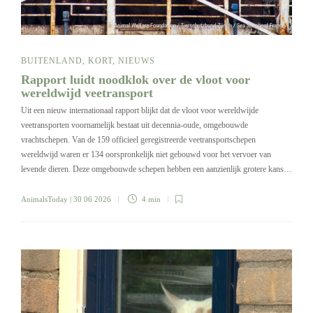
BUITENLAND
,
KORT
,
NIEUWS
Rapport luidt noodklok over de vloot voor
wereldwijd veetransport
Uit een nieuw internationaal rapport blijkt dat de vloot voor wereldwijde
veetransporten voornamelijk bestaat uit decennia-oude, omgebouwde
vrachtschepen. Van de 159 officieel geregistreerde veetransportschepen
wereldwijd waren er 134 oorspronkelijk niet gebouwd voor het vervoer van
levende dieren. Deze omgebouwde schepen hebben een aanzienlijk grotere kans…
AnimalsToday
| 30 06 2026
4 min