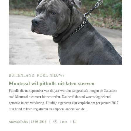
BUITENLAND
,
KORT
,
NIEUWS
Montreal wil pitbulls uit laten sterven
Pitbulls die na september van dit jaar worden aangeschaft, mogen de Canadese
stad Montreal niet meer binnentreden. Dat heeft de stad woensdag bekend
gemaakt in een verklaring. Huidige eigenaren zijn verplicht om per januari 2017
hun hond te laten registreren en chippen, anders kan de…
AnimalsToday
| 18 08 2016
1 min