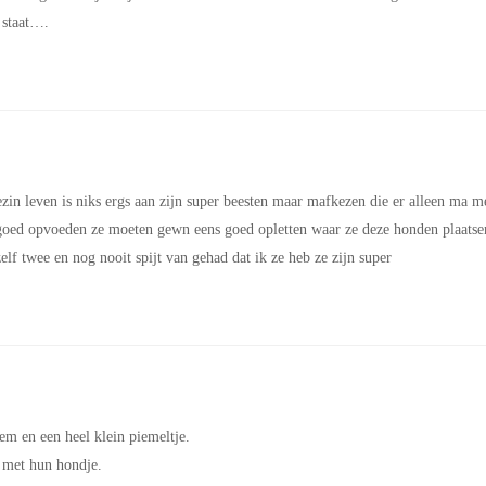
 staat….
zin leven is niks ergs aan zijn super beesten maar mafkezen die er alleen ma m
l goed opvoeden ze moeten gewn eens goed opletten waar ze deze honden plaatse
f twee en nog nooit spijt van gehad dat ik ze heb ze zijn super
m en een heel klein piemeltje.
 met hun hondje.