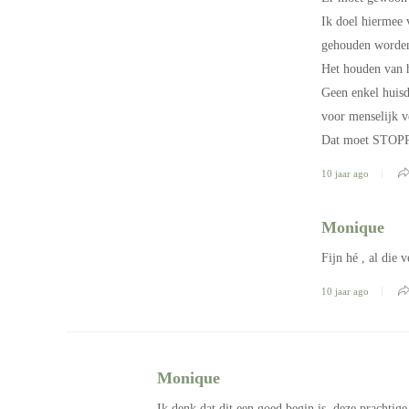
Ik doel hiermee v
gehouden worde
Het houden van h
Geen enkel huisdi
voor menselijk 
Dat moet STOP
10 jaar ago
Monique
Fijn hé , al die
10 jaar ago
Monique
Ik denk dat dit een goed begin is, deze prachtig