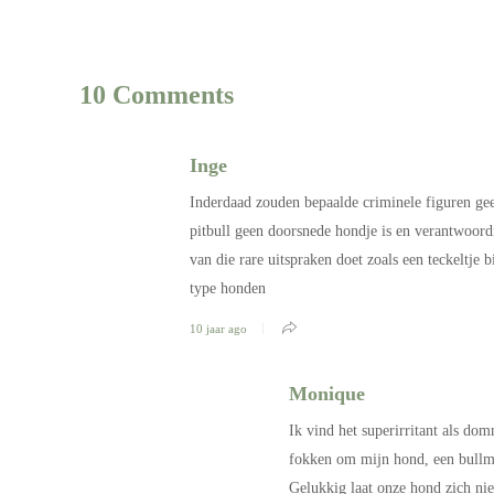
10 Comments
Inge
Inderdaad zouden bepaalde criminele figuren gee
pitbull geen doorsnede hondje is en verantwoord
van die rare uitspraken doet zoals een teckeltje b
type honden
10 jaar ago
Monique
Ik vind het superirritant als do
fokken om mijn hond, een bullm
Gelukkig laat onze hond zich niet