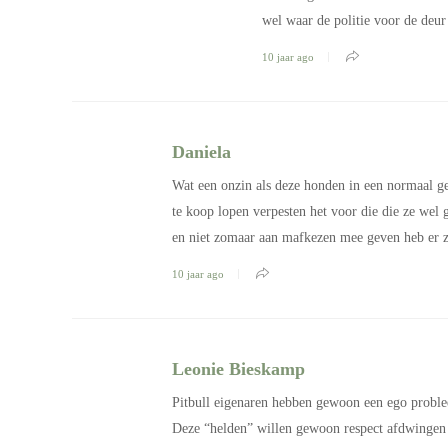
wel waar de politie voor de deur
10 jaar ago
Daniela
Wat een onzin als deze honden in een normaal ge
te koop lopen verpesten het voor die die ze we
en niet zomaar aan mafkezen mee geven heb er zel
10 jaar ago
Leonie Bieskamp
Pitbull eigenaren hebben gewoon een ego problee
Deze “helden” willen gewoon respect afdwingen