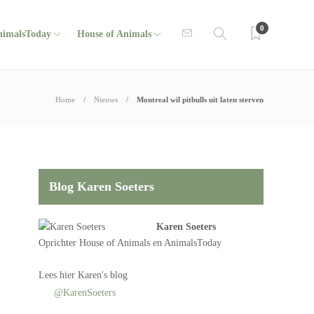
0
nimalsToday
House of Animals
Home
Nieuws
Montreal wil pitbulls uit laten sterven
Blog Karen Soeters
Karen Soeters
Oprichter
House of Animals
en AnimalsToday
Lees
hier Karen's blog
@KarenSoeters