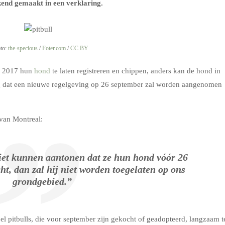
kend gemaakt in een verklaring.
oto:
the-specious
/
Foter.com
/
CC BY
ri 2017 hun
hond
te laten registreren en chippen, anders kan de hond in
g dat een nieuwe regelgeving op 26 september zal worden aangenomen
 van Montreal:
et kunnen aantonen dat ze hun hond vóór 26
t, dan zal hij niet worden toegelaten op ons
grondgebied.”
el pitbulls, die voor september zijn gekocht of geadopteerd, langzaam t