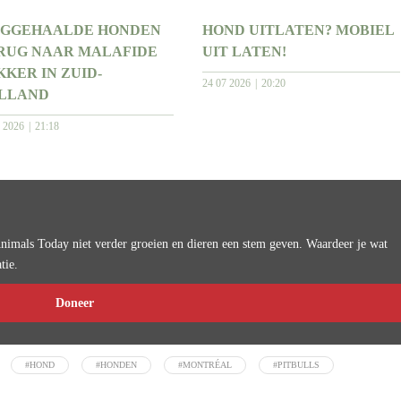
GGEHAALDE HONDEN
HOND UITLATEN? MOBIEL
RUG NAAR MALAFIDE
UIT LATEN!
KKER IN ZUID-
24 07 2026
20:20
LLAND
7 2026
21:18
imals Today niet verder groeien en dieren een stem geven. Waardeer je wat
tie.
Doneer
#HOND
#HONDEN
#MONTRÉAL
#PITBULLS