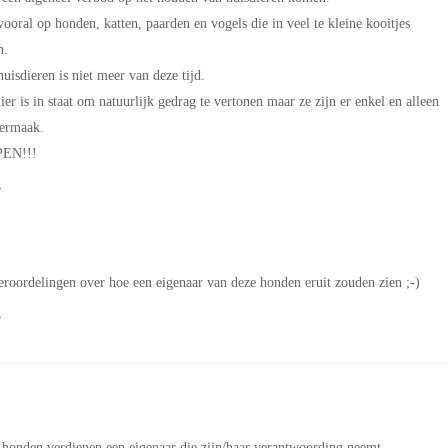
ooral op honden, katten, paarden en vogels die in veel te kleine kooitjes
n.
uisdieren is niet meer van deze tijd.
er is in staat om natuurlijk gedrag te vertonen maar ze zijn er enkel en alleen
vermaak.
PEN!!!
 veroordelingen over hoe een eigenaar van deze honden eruit zouden zien ;-)
e honden verdienen een eigenaar die zijn/haar verantwoording neemt.