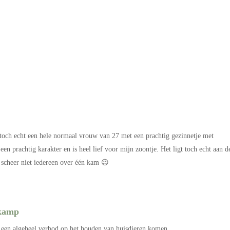
toch echt een hele normaal vrouw van 27 met een prachtig gezinnetje met
 een prachtig karakter en is heel lief voor mijn zoontje. Het ligt toch echt aan d
 scheer niet iedereen over één kam 😉
skamp
een algeheel verbod op het houden van huisdieren komen.