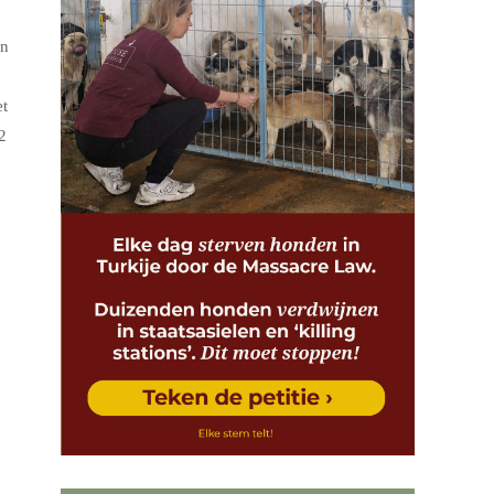
en
et
2