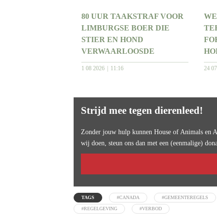
80 UUR TAAKSTRAF VOOR
WE
LIMBURGSE BOER DIE
TE
STIER EN HOND
FO
VERWAARLOOSDE
HO
1 08 2026
11:16
24 0
Strijd mee tegen dierenleed!
Zonder jouw hulp kunnen House of Animals en An
wij doen, steun ons dan met een (eenmalige) dona
TAGS
#CANADA
#GEMEENTEREGELS
#REGELGEVING
#VERBOD