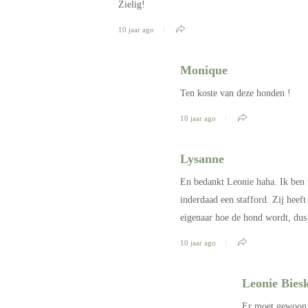
Zielig!
10 jaar ago
Monique
Ten koste van deze honden !
10 jaar ago
Lysanne
En bedankt Leonie haha. Ik ben 
inderdaad een stafford. Zij heeft
eigenaar hoe de hond wordt, dus
10 jaar ago
Leonie Bie
Er moet gewoon 