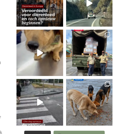
t
e
ik