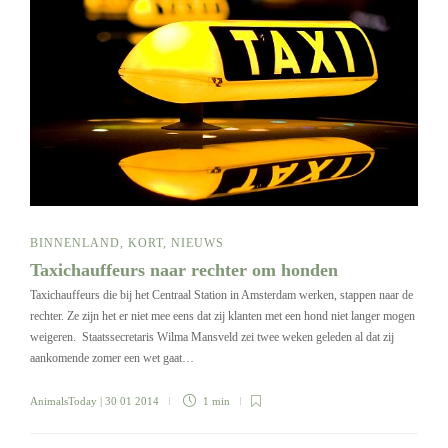
BINNENLAND
,
KORT
,
NIEUWS
Taxichauffeurs naar rechter om honden
Taxichauffeurs die bij het Centraal Station in Amsterdam werken, stappen naar de
rechter. Ze zijn het er niet mee eens dat zij klanten met een hond niet langer mogen
weigeren. Staatssecretaris Wilma Mansveld zei twee weken geleden al dat zij
aankomende zomer een wet gaat…
AnimalsToday
| 30 01 2014
1 min