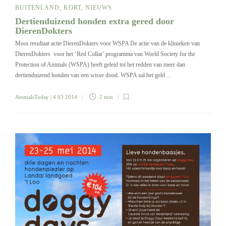
BUITENLAND
,
KORT
,
NIEUWS
Dertienduizend honden extra gered door
DierenDokters
Mooi resultaat actie DierenDokters voor WSPA De actie van de klinieken van
DierenDokters voor het ‘Red Collar’ programma van World Society for the
Protection of Animals (WSPA) heeft geleid tot het redden van meer dan
dertienduizend honden van een wisse dood. WSPA zal het geld…
AnimalsToday
| 4 03 2014
2 min