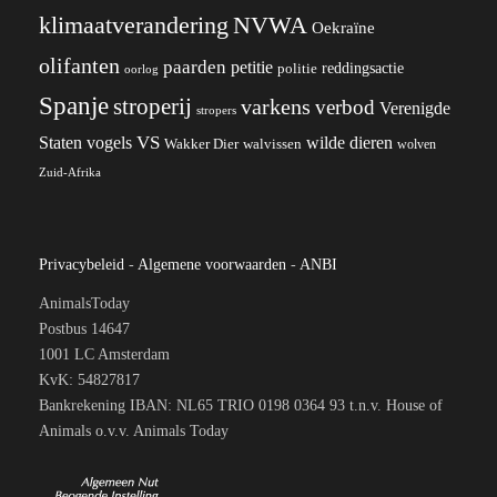
klimaatverandering
NVWA
Oekraïne
olifanten
paarden
petitie
reddingsactie
politie
oorlog
Spanje
stroperij
varkens
verbod
Verenigde
stropers
VS
wilde dieren
Staten
vogels
Wakker Dier
walvissen
wolven
Zuid-Afrika
Privacybeleid
-
Algemene voorwaarden
-
ANBI
AnimalsToday
Postbus 14647
1001 LC Amsterdam
KvK: 54827817
Bankrekening IBAN: NL65 TRIO 0198 0364 93 t.n.v. House of
Animals o.v.v. Animals Today