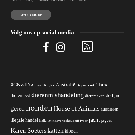
LEARN MORE
Volg ons op social media
China
#GNvdD
Australië
Animal Rights
België
bont
dierenmishandeling
dierenleed
dolfijnen
dierproeven
honden
gered
House of Animals
huisdieren
jacht
illegale handel
jagers
India
ivoor
intensieve veehouderij
katten
Karen Soeters
kippen