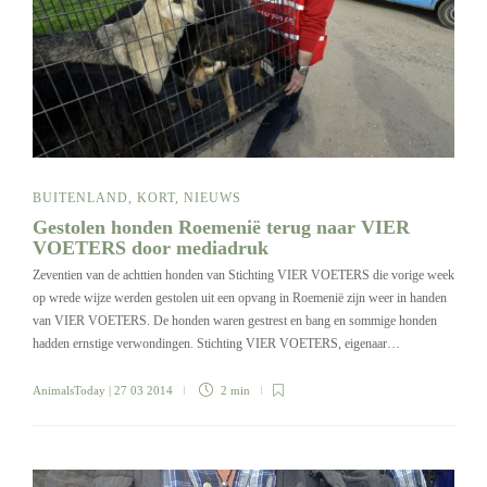
BUITENLAND
,
KORT
,
NIEUWS
Gestolen honden Roemenië terug naar VIER
VOETERS door mediadruk
Zeventien van de achttien honden van Stichting VIER VOETERS die vorige week
op wrede wijze werden gestolen uit een opvang in Roemenië zijn weer in handen
van VIER VOETERS. De honden waren gestrest en bang en sommige honden
hadden ernstige verwondingen. Stichting VIER VOETERS, eigenaar…
AnimalsToday
| 27 03 2014
2 min