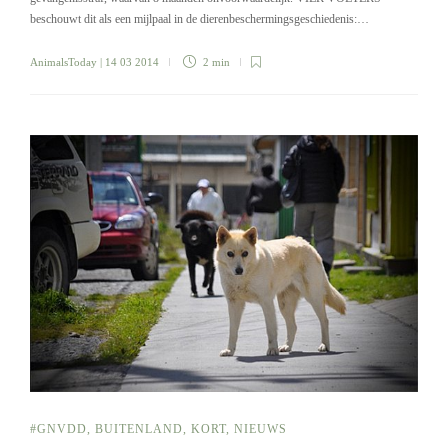
beschouwt dit als een mijlpaal in de dierenbeschermingsgeschiedenis:…
AnimalsToday
| 14 03 2014
2 min
#GNVDD
,
BUITENLAND
,
KORT
,
NIEUWS