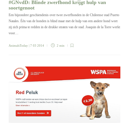
#GNvdD: Blinde zwerfhond krijgt hulp van
soortgenoot
Een bijzondere geschiendenis over twee zwerfhonden in de Chileense stad Puerto
Natales. Één van de honden is blind maar met de hulp van een andere hond weet
zij zich prima te redden in de drukke straten van de stad. Joaquin de la Torre werkt
voor…
AnimalsToday
| 7 03 2014
2 min