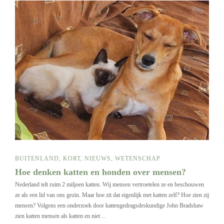
BUITENLAND
,
KORT
,
NIEUWS
,
WETENSCHAP
Hoe denken katten en honden over mensen?
Nederland telt ruim 2 miljoen katten. Wij mensen vertroetelen ze en beschouwen
ze als een lid van ons gezin. Maar hoe zit dat eigenlijk met katten zelf? Hoe zien zij
mensen? Volgens een onderzoek door kattengedragsdeskundige John Bradshaw
zien katten mensen als katten en niet…