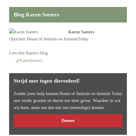
Blog Karen Soeters
Karen Soeters
Oprichter
House of Animals
en AnimalsToday
Lees
hier Karen's blog
@KarenSoeters
Strijd mee tegen dierenleed!
Zonder jouw hulp kunnen House of Animals en Animals Today
niet verder groeien en dieren een stem geven. Waardeer je wat
wij doen, steun ons dan met een (eenmalige) donatie.
Doneer