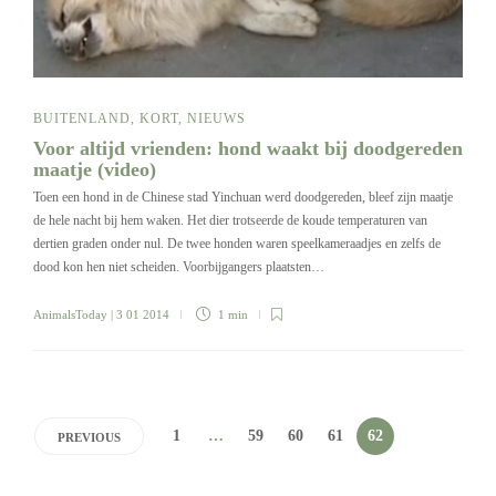
BUITENLAND
,
KORT
,
NIEUWS
Voor altijd vrienden: hond waakt bij doodgereden
maatje (video)
Toen een hond in de Chinese stad Yinchuan werd doodgereden, bleef zijn maatje
de hele nacht bij hem waken. Het dier trotseerde de koude temperaturen van
dertien graden onder nul. De twee honden waren speelkameraadjes en zelfs de
dood kon hen niet scheiden. Voorbijgangers plaatsten…
AnimalsToday
| 3 01 2014
1 min
1
…
59
60
61
62
PREVIOUS