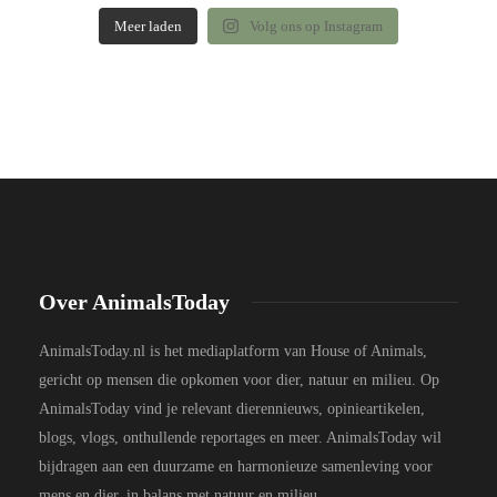
Meer laden
Volg ons op Instagram
Over AnimalsToday
AnimalsToday.nl is het mediaplatform van House of Animals,
gericht op mensen die opkomen voor dier, natuur en milieu. Op
AnimalsToday vind je relevant dierennieuws, opinieartikelen,
blogs, vlogs, onthullende reportages en meer. AnimalsToday wil
bijdragen aan een duurzame en harmonieuze samenleving voor
mens en dier, in balans met natuur en milieu.