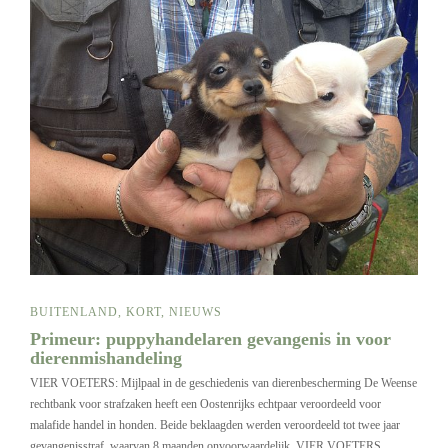
BUITENLAND
,
KORT
,
NIEUWS
Primeur: puppyhandelaren gevangenis in voor
dierenmishandeling
VIER VOETERS: Mijlpaal in de geschiedenis van dierenbescherming De Weense
rechtbank voor strafzaken heeft een Oostenrijks echtpaar veroordeeld voor
malafide handel in honden. Beide beklaagden werden veroordeeld tot twee jaar
gevangenisstraf, waarvan 8 maanden onvoorwaardelijk. VIER VOETERS