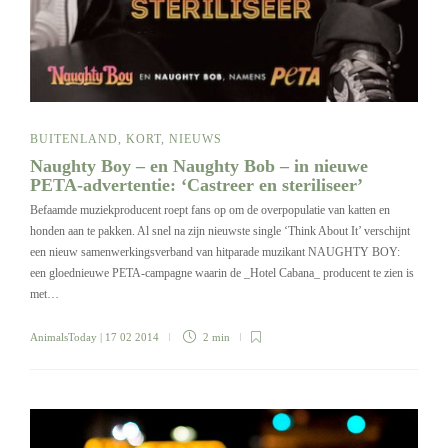
BUITENLAND
,
KORT
,
NIEUWS
Naughty Boy – en Naughty Bob – in nieuwe
PETA-advertentie: ‘Castreer en steriliseer’
Befaamde muziekproducent roept fans op om de overpopulatie van katten en
honden aan te pakken. Al snel na zijn nieuwste single ‘Think About It’ verschijnt
een nieuw samenwerkingsverband van hitparade muzikant NAUGHTY BOY:
een gloednieuwe PETA-campagne waarin de _Hotel Cabana_ producent te zien is
met…
AnimalsToday
| 17 02 2014
2 min