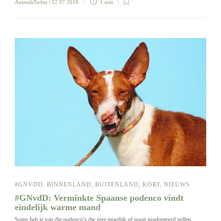
AnimalsToday
| 12 07 2018
1 min
#GNVDD
,
BINNENLAND
,
BUITENLAND
,
KORT
,
NIEUWS
#GNvdD: Verminkte Spaanse podenco vindt
eindelijk warme mand
Soms heb je van die podenco’s die zeer moeilijk of nooit geadopteerd zullen