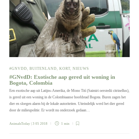
#GNVDD
,
BUITENLAND
,
KORT
,
NIEUWS
#GNvdD: Exotische aap gered uit woning in
Bogota, Colombia
Een exotische aap uit Latijns-Amerika, de Mono Tití (Saimiri oerstedii citrinellus),
is gered uit een woning in de Colombiaanse hoofdstad Bogota. Buren zagen het
dier en sloegen alarm bij de lokale autoriteiten. Uiteindelijk werd het dier gered
door de milieupolitie. Er wordt nu onderzoek gedaan…
AnimalsToday
| 3 05 2018
1 min