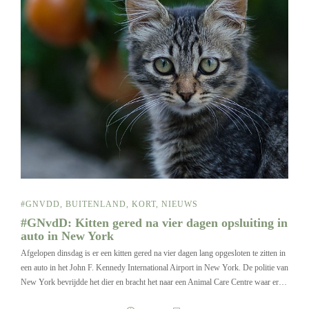
#GNVDD
,
BUITENLAND
,
KORT
,
NIEUWS
#GNvdD: Kitten gered na vier dagen opsluiting in
auto in New York
Afgelopen dinsdag is er een kitten gered na vier dagen lang opgesloten te zitten in
een auto in het John F. Kennedy International Airport in New York. De politie van
New York bevrijdde het dier en bracht het naar een Animal Care Centre waar er…