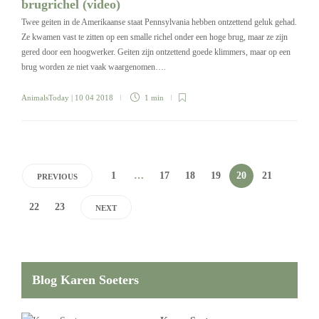
brugrichel (video)
Twee geiten in de Amerikaanse staat Pennsylvania hebben ontzettend geluk gehad.
Ze kwamen vast te zitten op een smalle richel onder een hoge brug, maar ze zijn
gered door een hoogwerker. Geiten zijn ontzettend goede klimmers, maar op een
brug worden ze niet vaak waargenomen….
AnimalsToday
| 10 04 2018
1 min
1
…
17
18
19
20
21
PREVIOUS
22
23
NEXT
Blog Karen Soeters