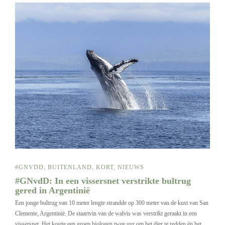
#GNVDD
,
BUITENLAND
,
KORT
,
NIEUWS
#GNvdD: In een vissersnet verstrikte bultrug
gered in Argentinië
Een jonge bultrug van 10 meter lengte strandde op 300 meter van de kust van San
Clemente, Argentinië. De staartvin van de walvis was verstrikt geraakt in een
vissersnet. Het kostte een groep biologen twee uur om het dier te redden én het