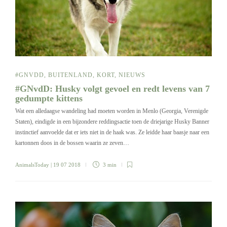
#GNVDD
,
BUITENLAND
,
KORT
,
NIEUWS
#GNvdD: Husky volgt gevoel en redt levens van 7
gedumpte kittens
Wat een alledaagse wandeling had moeten worden in Menlo (Georgia, Verenigde
Staten), eindigde in een bijzondere reddingsactie toen de driejarige Husky Banner
instinctief aanvoelde dat er iets niet in de haak was. Ze leidde haar baasje naar een
kartonnen doos in de bossen waarin ze zeven…
AnimalsToday
| 19 07 2018
3 min