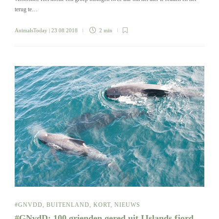
terug te…
AnimalsToday
| 23 08 2018
2 min
#GNVDD
,
BUITENLAND
,
KORT
,
NIEUWS
#GNvdD: 100 grienden gered uit IJslands fjord