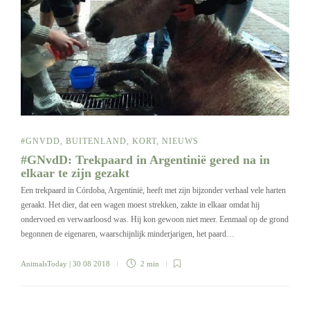
#GNVDD
,
BUITENLAND
,
KORT
,
NIEUWS
#GNvdD: Trekpaard in Argentinië gered na in
elkaar te zijn gezakt
Een trekpaard in Córdoba, Argentinië, heeft met zijn bijzonder verhaal vele harten
geraakt. Het dier, dat een wagen moest strekken, zakte in elkaar omdat hij
ondervoed en verwaarloosd was. Hij kon gewoon niet meer. Eenmaal op de grond
begonnen de eigenaren, waarschijnlijk minderjarigen, het paard…
AnimalsToday
| 30 08 2018
2 min