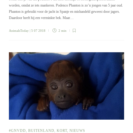
worden, omdat ze iets mankeren. Podenco Phanton is zo’n jongen van 5 jaar oud.
Phanton is gebruikt voor de jacht in Spanje en mishandeld geweest door jagers.
Daardoor heeft hij een verminkte bek. Maar…
AnimalsToday
| 5 07 2018
2 min
#GNVDD
,
BUITENLAND
,
KORT
,
NIEUWS