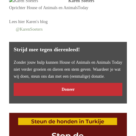
Karen Soeters
Oprichter
House of Animals
en AnimalsToday
Lees
hier Karen's blog
@KarenSoeters
Strijd mee tegen dierenleed!
Zonder jouw hulp kunnen House of Animals en Animals Today
niet verder groeien en dieren een stem geven. Waardeer je wat
wij doen, steun ons dan met een (eenmalige) donatie.
Doneer