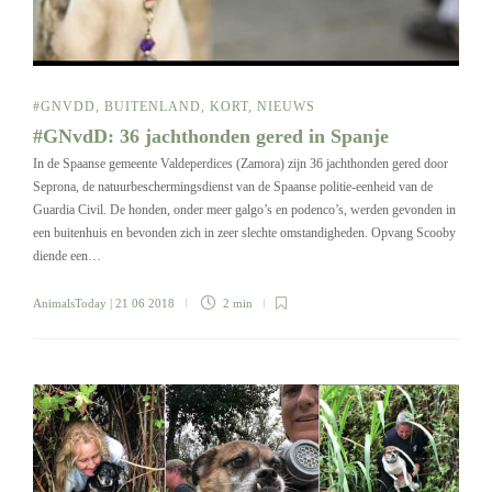
#GNVDD
,
BUITENLAND
,
KORT
,
NIEUWS
#GNvdD: 36 jachthonden gered in Spanje
In de Spaanse gemeente Valdeperdices (Zamora) zijn 36 jachthonden gered door
Seprona, de natuurbeschermingsdienst van de Spaanse politie-eenheid van de
Guardia Civil. De honden, onder meer galgo’s en podenco’s, werden gevonden in
een buitenhuis en bevonden zich in zeer slechte omstandigheden. Opvang Scooby
diende een…
AnimalsToday
| 21 06 2018
2 min