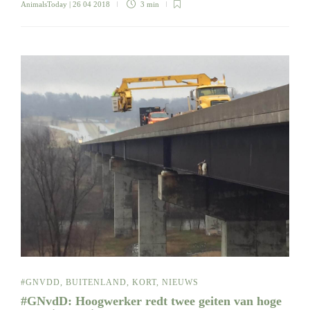
AnimalsToday
| 26 04 2018
3 min
#GNVDD
,
BUITENLAND
,
KORT
,
NIEUWS
#GNvdD: Hoogwerker redt twee geiten van hoge