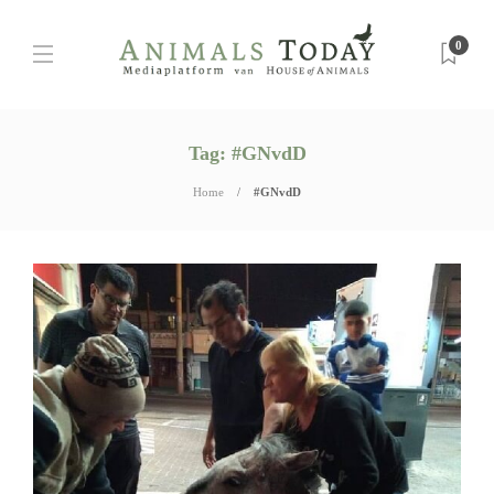
0
Tag:
#GNvdD
Home
#GNvdD