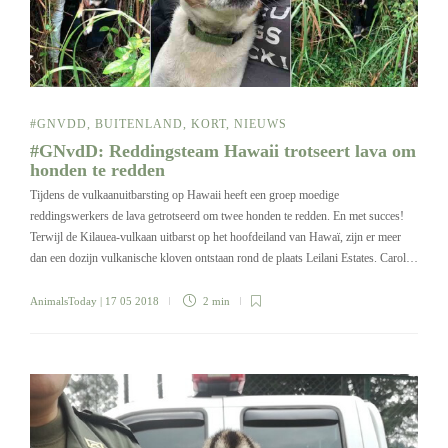
#GNVDD
,
BUITENLAND
,
KORT
,
NIEUWS
#GNvdD: Reddingsteam Hawaii trotseert lava om
honden te redden
Tijdens de vulkaanuitbarsting op Hawaii heeft een groep moedige
reddingswerkers de lava getrotseerd om twee honden te redden. En met succes!
Terwijl de Kilauea-vulkaan uitbarst op het hoofdeiland van Hawaï, zijn er meer
dan een dozijn vulkanische kloven ontstaan ​​rond de plaats Leilani Estates. Carol…
AnimalsToday
| 17 05 2018
2 min