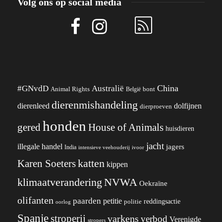
Volg ons op social media
China
#GNvdD
Australië
Animal Rights
België
bont
dierenmishandeling
dierenleed
dolfijnen
dierproeven
honden
gered
House of Animals
huisdieren
jacht
illegale handel
jagers
India
ivoor
intensieve veehouderij
katten
Karen Soeters
kippen
klimaatverandering
NVWA
Oekraïne
olifanten
paarden
petitie
reddingsactie
politie
oorlog
Spanje
stroperij
varkens
verbod
Verenigde
stropers