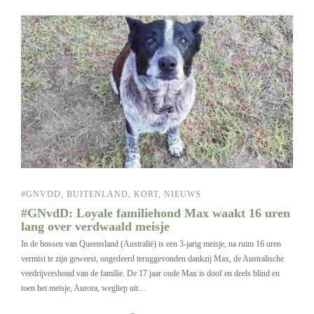
#GNVDD
,
BUITENLAND
,
KORT
,
NIEUWS
#GNvdD: Loyale familiehond Max waakt 16 uren
lang over verdwaald meisje
In de bossen van Queensland (Australië) is een 3-jarig meisje, na ruim 16 uren
vermist te zijn geweest, ongedeerd teruggevonden dankzij Max, de Australische
veedrijvershond van de familie. De 17 jaar oude Max is doof en deels blind en
toen het meisje, Aurora, wegliep uit…