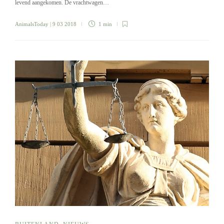
levend aangekomen. De vrachtwagen…
AnimalsToday
| 9 03 2018
1 min