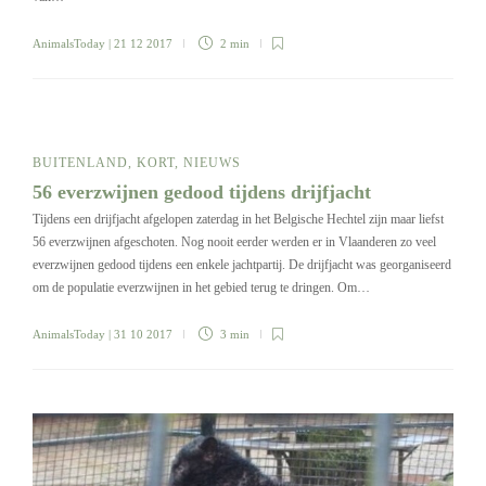
AnimalsToday
| 21 12 2017
2 min
BUITENLAND
,
KORT
,
NIEUWS
56 everzwijnen gedood tijdens drijfjacht
Tijdens een drijfjacht afgelopen zaterdag in het Belgische Hechtel zijn maar liefst
56 everzwijnen afgeschoten. Nog nooit eerder werden er in Vlaanderen zo veel
everzwijnen gedood tijdens een enkele jachtpartij. De drijfjacht was georganiseerd
om de populatie everzwijnen in het gebied terug te dringen. Om…
AnimalsToday
| 31 10 2017
3 min