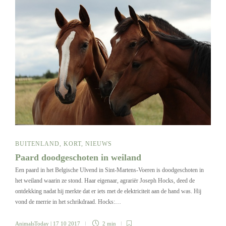
BUITENLAND
,
KORT
,
NIEUWS
Paard doodgeschoten in weiland
Een paard in het Belgische Ulvend in Sint-Martens-Voeren is doodgeschoten in
het weiland waarin ze stond. Haar eigenaar, agrariër Joseph Hocks, deed de
ontdekking nadat hij merkte dat er iets met de elektriciteit aan de hand was. Hij
vond de merrie in het schrikdraad. Hocks:…
AnimalsToday
| 17 10 2017
2 min