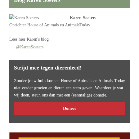
Karen Soeters
Oprichter
House of Animals
en AnimalsToday
Lees
hier Karen's blog
@KarenSoeters
Strijd mee tegen dierenleed!
Zonder jouw hulp kunnen House of Animals en Animals Today
niet verder groeien en dieren een stem geven. Waardeer je wat
wij doen, steun ons dan met een (eenmalige) donatie.
Doneer