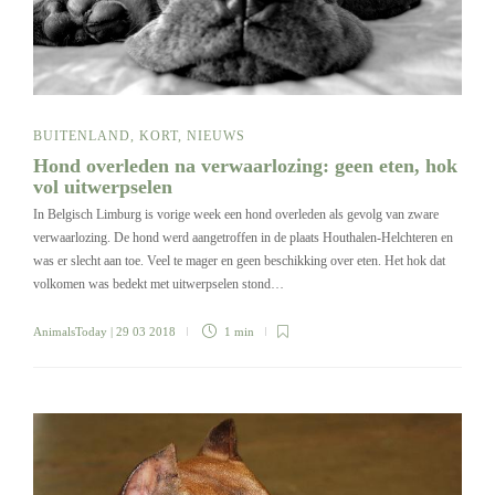
BUITENLAND
,
KORT
,
NIEUWS
Hond overleden na verwaarlozing: geen eten, hok
vol uitwerpselen
In Belgisch Limburg is vorige week een hond overleden als gevolg van zware
verwaarlozing. De hond werd aangetroffen in de plaats Houthalen-Helchteren en
was er slecht aan toe. Veel te mager en geen beschikking over eten. Het hok dat
volkomen was bedekt met uitwerpselen stond…
AnimalsToday
| 29 03 2018
1 min