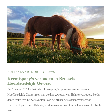
BUITENLAND
,
KORT
,
NIEUWS
Kermispony’s verboden in Brussels
Hoofdstedelijk Gewest
Per 1 januari 2019 is het gebruik van pony’s op kermissen in Brussels
Hoofdstedelijk Gewest (een van de drie gewesten van België) verboden. Eerder
deze week werd het wetsvoorstel van de Brusselse staatssecretaris voor
Dierenwelzijn, Bianca Debaets, in stemming gebracht in de Commissie Leefmilieu
van…