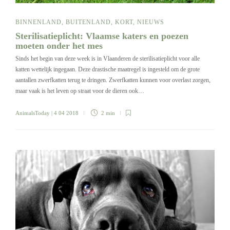
BINNENLAND
,
BUITENLAND
,
KORT
,
NIEUWS
Sterilisatieplicht: Vlaamse katers en poezen
moeten onder het mes
Sinds het begin van deze week is in Vlaanderen de sterilisatieplicht voor alle
katten wettelijk ingegaan. Deze drastische maatregel is ingesteld om de grote
aantallen zwerfkatten terug te dringen. Zwerfkatten kunnen voor overlast zorgen,
maar vaak is het leven op straat voor de dieren ook…
AnimalsToday
| 4 04 2018
2 min