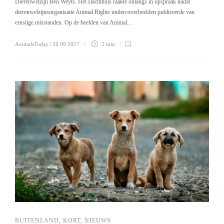
Dierenwelzijn Ben Weyts. Het slachthuis raakte onlangs in opspraak nadat
dierenwelzijnsorganisatie Animal Rights undercoverbeelden publiceerde van
ernstige misstanden. Op de beelden van Animal…
AnimalsToday
| 26 09 2017
2 min
BUITENLAND
,
KORT
,
NIEUWS