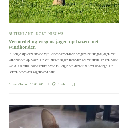
BUITENLAND
,
KORT
,
NIEUWS
Veroordeling wegens jagen op hazen met
windhonden
In België zijn deze maand vijf Britten veroordeeld wegens het illegaal jagen met
windhonden op hazen. De vijf kregen negen maanden cel met uitstel en een boete
van 8.000 euro. Nooit eerder werd in België een dergelijke straf opgelegd. De
Britten deden aan zogenaamd hare…
AnimalsToday
| 14 02 2018
2 min