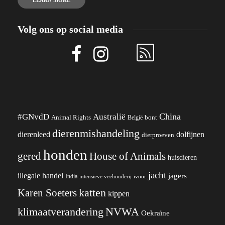
LEARN MORE
Volg ons op social media
China
#GNvdD
Australië
Animal Rights
België
bont
dierenmishandeling
dierenleed
dolfijnen
dierproeven
honden
gered
House of Animals
huisdieren
jacht
illegale handel
jagers
India
ivoor
intensieve veehouderij
katten
Karen Soeters
kippen
klimaatverandering
NVWA
Oekraïne