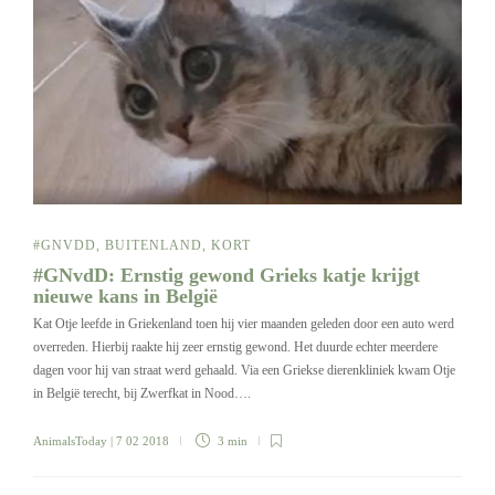
#GNVDD
,
BUITENLAND
,
KORT
#GNvdD: Ernstig gewond Grieks katje krijgt
nieuwe kans in België
Kat Otje leefde in Griekenland toen hij vier maanden geleden door een auto werd
overreden. Hierbij raakte hij zeer ernstig gewond. Het duurde echter meerdere
dagen voor hij van straat werd gehaald. Via een Griekse dierenkliniek kwam Otje
in België terecht, bij Zwerfkat in Nood….
AnimalsToday
| 7 02 2018
3 min