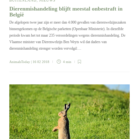
BUITENLAND
,
NIEUWS
Dierenmishandeling blijft meestal onbestraft in
België
De afgelopen twee jaar zijn er meer dan 4.000 gevallen van dierenwelzijnszaken
binnengekomen op de Belgische parketten (Openbaar Ministerie). In diezelfde
periode kwam het tot maar 235 veroordelingen wegens dierenmishandeling. De
Vlaamse minister van Dierenwelzijn Ben Weyts wil dat daders van
dierenmishandeling strenger worden vervolgd:…
AnimalsToday
| 16 02 2018
4 min