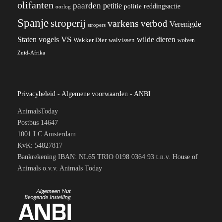
olifanten
paarden
petitie
reddingsactie
politie
oorlog
Spanje
stroperij
varkens
verbod
Verenigde
stropers
VS
wilde dieren
Staten
vogels
Wakker Dier
walvissen
wolven
Zuid-Afrika
Privacybeleid
-
Algemene voorwaarden
-
ANBI
AnimalsToday
Postbus 14647
1001 LC Amsterdam
KvK: 54827817
Bankrekening IBAN: NL65 TRIO 0198 0364 93 t.n.v. House of
Animals o.v.v. Animals Today