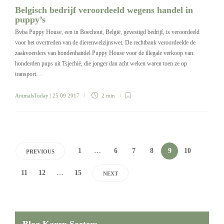
Belgisch bedrijf veroordeeld wegens handel in
puppy’s
Bvba Puppy House, een in Boechout, België, gevestigd bedrijf, is veroordeeld
voor het overtreden van de dierenwelzijnswet. De rechtbank veroordeelde de
zaakvoerders van hondenhandel Puppy House voor de illegale verkoop van
honderden pups uit Tsjechië, die jonger dan acht weken waren toen ze op
transport…
AnimalsToday
| 25 09 2017
2 min
1
…
6
7
8
9
10
PREVIOUS
11
12
…
15
NEXT
Blog Karen Soeters