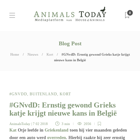
0
Blog Post
Home
Nieuws
Kort
#GNvdD: Ernstig gewond Grieks katje krijgt
nieuwe kans in België
#GNVDD
,
BUITENLAND
,
KORT
#GNvdD: Ernstig gewond Grieks
katje krijgt nieuwe kans in België
AnimalsToday
| 7 02 2018
3 min
2056
Kat
Otje leefde in
Griekenland
toen hij vier maanden geleden
door een auto werd
overreden
. Hierbij raakte hij zeer ernstig