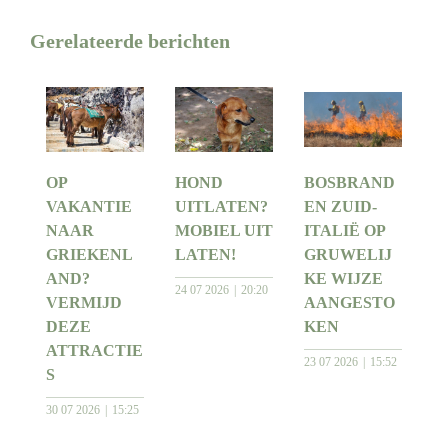
Gerelateerde berichten
OP
HOND
BOSBRAND
VAKANTIE
UITLATEN?
EN ZUID-
NAAR
MOBIEL UIT
ITALIË OP
GRIEKENL
LATEN!
GRUWELIJ
AND?
KE WIJZE
24 07 2026
20:20
VERMIJD
AANGESTO
DEZE
KEN
ATTRACTIE
23 07 2026
15:52
S
30 07 2026
15:25