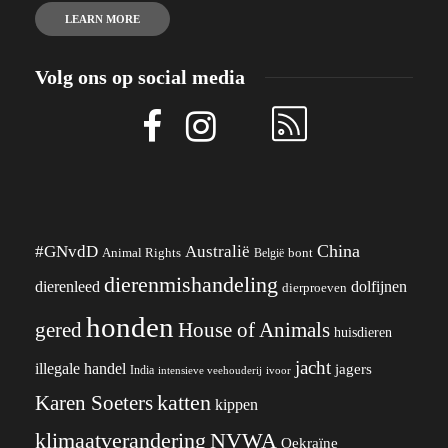
LEARN MORE
Volg ons op social media
China
#GNvdD
Australië
Animal Rights
België
bont
dierenmishandeling
dierenleed
dolfijnen
dierproeven
honden
gered
House of Animals
huisdieren
jacht
illegale handel
jagers
India
ivoor
intensieve veehouderij
katten
Karen Soeters
kippen
klimaatverandering
NVWA
Oekraïne