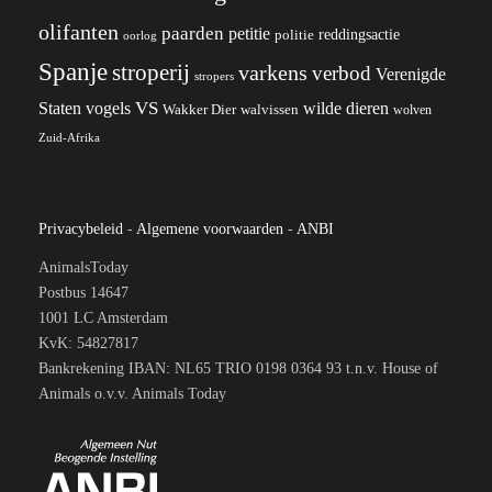
olifanten
paarden
petitie
reddingsactie
politie
oorlog
Spanje
stroperij
varkens
verbod
Verenigde
stropers
VS
wilde dieren
Staten
vogels
Wakker Dier
walvissen
wolven
Zuid-Afrika
Privacybeleid
-
Algemene voorwaarden
-
ANBI
AnimalsToday
Postbus 14647
1001 LC Amsterdam
KvK: 54827817
Bankrekening IBAN: NL65 TRIO 0198 0364 93 t.n.v. House of
Animals o.v.v. Animals Today