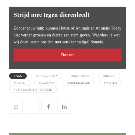
Strijd mee tegen dierenleed!
Zonder jouw hulp kunnen House of Animals en Animals Today
niet verder groeien en dieren een stem geven. Waardeer je wat
wij doen, steun ons dan met een (eenmalige) donatie.
Doneer
TAGS
#AANGEREDEN
#AMPUTATIE
#BELGIË
#GERED
#GEWOND
#GRIEKENLAND
#KATTEN
#VZW ZWERFKAT IN NOOD