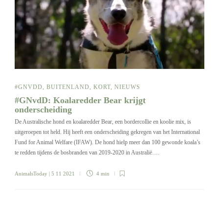
#GNVDD
,
BUITENLAND
,
KORT
,
NIEUWS
#GNvdD: Koalaredder Bear krijgt
onderscheiding
De Australische hond en koalaredder Bear, een bordercollie en koolie mix, is
uitgeroepen tot held. Hij heeft een onderscheiding gekregen van het International
Fund for Animal Welfare (IFAW). De hond hielp meer dan 100 gewonde koala’s
te redden tijdens de bosbranden van 2019-2020 in Australië….
AnimalsToday
| 5 11 2021
4 min