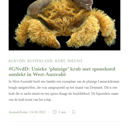
#GNVDD
,
BUITENLAND
,
KORT
,
NIEUWS
#GNvdD: Unieke ‘pluizige’ krab met sponshoed
ontdekt in West-Australië
In West-Australië heeft een familie een exemplaar van de pluizige Lamarckdromia
beagle aangetroffen, die was aangespoeld op het strand van Denmark. Dit is een
krab die er zacht uitziet en een spons draagt als hoofddeksel. De bijzondere naam
van de krab komt van het schip…
AnimalsToday
| 24 06 2022
2 min