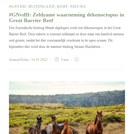
#GNVDD
,
BUITENLAND
,
KORT
,
NIEUWS
#GNvdD: Zeldzame waarneming dekenoctopus in
Great Barrier Reef
Een Australische bioloog filmde afgelopen week een dekenoctopus in het Great
Barrier Reef. Deze inktvis is extreem zeldzaam en door maar een handvol mensen
ooit gezien, omdat het dier voornamelijk voorkomt in de open oceaan. Dit
bijzondere dier werd door de mariene bioloog Jacinta Shackleton…
AnimalsToday
| 14 01 2022
3 min