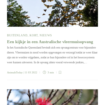
BUITENLAND
,
KORT
,
NIEUWS
Een kijkje in een Australische vleermuisopvang
In het Australische Queensland bevindt zich een opvangcentrum voor bijzondere
dieren. Vleermuizen in nood worden opgevangen en verzorgd totdat ze weer klaar
zijn om te worden vrijgelaten, zodat ze hun bijzondere rol in het bosecosysteem
weer kunnen uitvoeren. In de opvang zitten vooral verweesde jonkies,…
AnimalsToday
| 11 03 2022
3 min