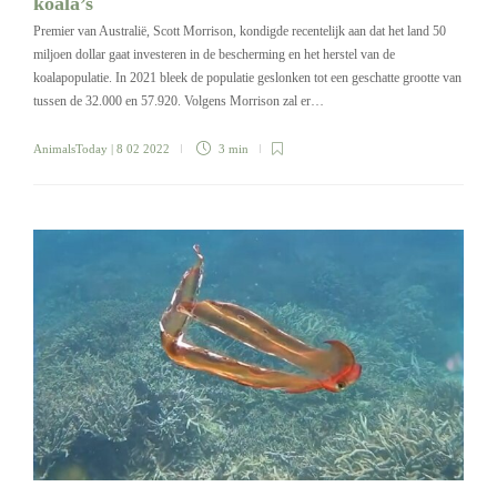
koala’s
Premier van Australië, Scott Morrison, kondigde recentelijk aan dat het land 50
miljoen dollar gaat investeren in de bescherming en het herstel van de
koalapopulatie. In 2021 bleek de populatie geslonken tot een geschatte grootte van
tussen de 32.000 en 57.920. Volgens Morrison zal er…
AnimalsToday
| 8 02 2022
3 min