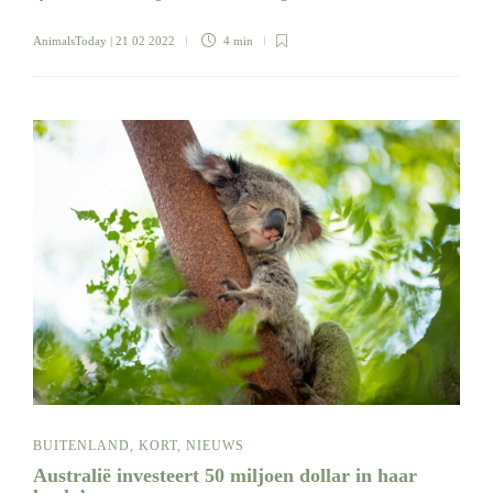
AnimalsToday
| 21 02 2022
4 min
BUITENLAND
,
KORT
,
NIEUWS
Australië investeert 50 miljoen dollar in haar