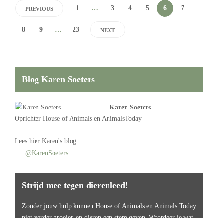
1
…
3
4
5
6
7
PREVIOUS
8
9
…
23
NEXT
Blog Karen Soeters
Karen Soeters
Oprichter
House of Animals
en AnimalsToday
Lees
hier Karen's blog
@KarenSoeters
Strijd mee tegen dierenleed!
Zonder jouw hulp kunnen House of Animals en Animals Today
niet verder groeien en dieren een stem geven. Waardeer je wat