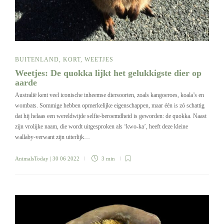
BUITENLAND
,
KORT
,
WEETJES
Weetjes: De quokka lijkt het gelukkigste dier op
aarde
Australië kent veel iconische inheemse diersoorten, zoals kangoeroes, koala’s en
wombats. Sommige hebben opmerkelijke eigenschappen, maar één is zó schattig
dat hij helaas een wereldwijde selfie-beroemdheid is geworden: de quokka. Naast
zijn vrolijke naam, die wordt uitgesproken als ‘kwo-ka’, heeft deze kleine
wallaby-verwant zijn uiterlijk…
AnimalsToday
| 30 06 2022
3 min