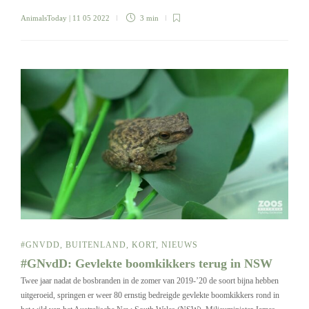
AnimalsToday
| 11 05 2022
3 min
#GNVDD
,
BUITENLAND
,
KORT
,
NIEUWS
#GNvdD: Gevlekte boomkikkers terug in NSW
Twee jaar nadat de bosbranden in de zomer van 2019-’20 de soort bijna hebben
uitgeroeid, springen er weer 80 ernstig bedreigde gevlekte boomkikkers rond in