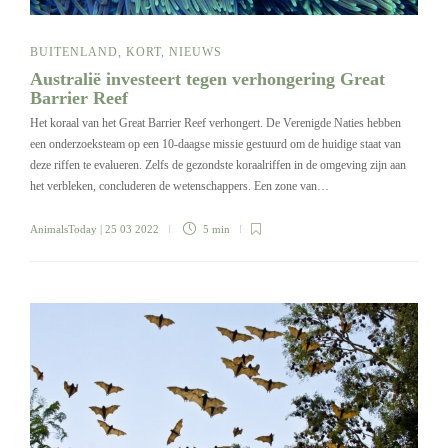
BUITENLAND
,
KORT
,
NIEUWS
Australië investeert tegen verhongering Great
Barrier Reef
Het koraal van het Great Barrier Reef verhongert. De Verenigde Naties hebben
een onderzoeksteam op een 10-daagse missie gestuurd om de huidige staat van
deze riffen te evalueren. Zelfs de gezondste koraalriffen in de omgeving zijn aan
het verbleken, concluderen de wetenschappers. Een zone van…
AnimalsToday
| 25 03 2022
5 min