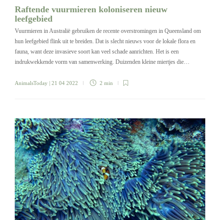
Raftende vuurmieren koloniseren nieuw
leefgebied
Vuurmieren in Australië gebruiken de recente overstromingen in Queensland om
hun leefgebied flink uit te breiden. Dat is slecht nieuws voor de lokale flora en
fauna, want deze invasieve soort kan veel schade aanrichten. Het is een
indrukwekkende vorm van samenwerking. Duizenden kleine miertjes die…
AnimalsToday
| 21 04 2022
2 min