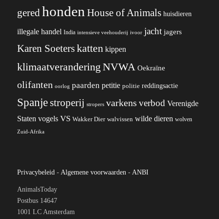
honden
gered
House of Animals
huisdieren
jacht
illegale handel
jagers
India
ivoor
intensieve veehouderij
katten
Karen Soeters
kippen
klimaatverandering
NVWA
Oekraïne
olifanten
paarden
petitie
reddingsactie
politie
oorlog
Spanje
stroperij
varkens
verbod
Verenigde
stropers
VS
Staten
vogels
wilde dieren
Wakker Dier
walvissen
wolven
Zuid-Afrika
Privacybeleid
-
Algemene voorwaarden
-
ANBI
AnimalsToday
Postbus 14647
1001 LC Amsterdam