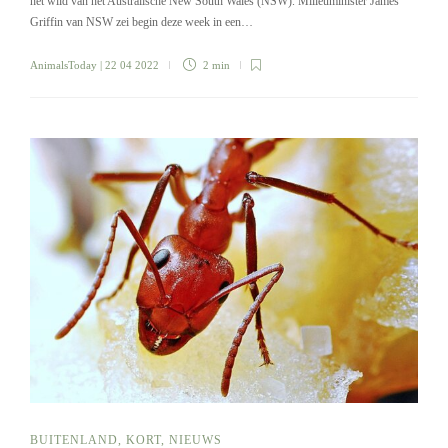
het wild van het Australische New South Wales (NSW). Milieuminister James
Griffin van NSW zei begin deze week in een…
AnimalsToday
| 22 04 2022
2 min
BUITENLAND
,
KORT
,
NIEUWS