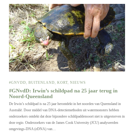
#GNVDD
,
BUITENLAND
,
KORT
,
NIEUWS
#GNvdD: Irwin’s schildpad na 25 jaar terug in
Noord-Queensland
De Irwin’s schildpad is na 25 jaar herontdekt in het noorden van Queensland in
Australië. Door middel van DNA-detectiemethoden uit watermonsters hebben
onderzoekers ontdekt dat deze bijzondere schildpaddensoort niet is uitgestorven in
deze regio. Onderzoekers van de James Cook University (JCU) analyseerden
omgevings-DNA (eDNA) van…